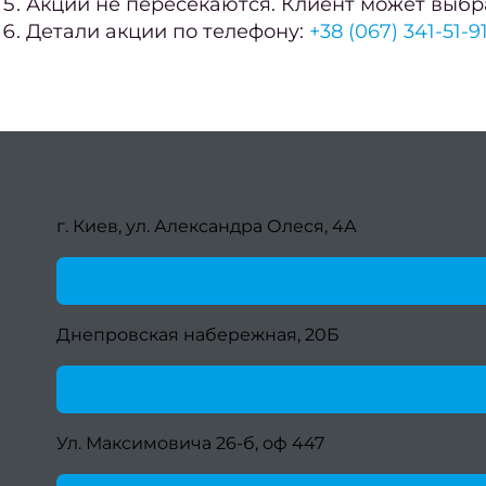
Акции не пересекаются. Клиент может выбрат
Детали акции по телефону:
+38 (067) 341-51-9
г. Киев, ул. Александра Олеся, 4А
Днепровская набережная, 20Б
Ул. Максимовича 26-б, оф 447