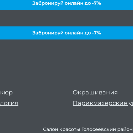
Забронируй онлайн до
-7%
Забронируй онлайн до
-7%
икюр
Окрашивания
логия
Парикмахерские у
Салон красоты Голосеевский район