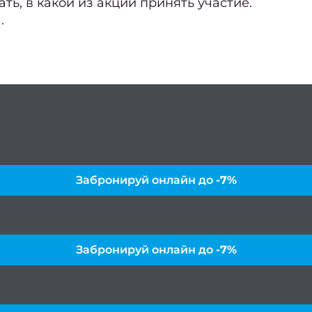
ь, в какой из акций принять участие.
1
.
Забронируй онлайн до
-7%
Забронируй онлайн до
-7%