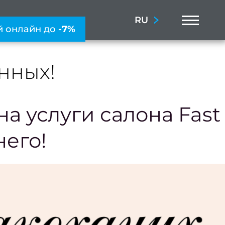
Menu
RU
й онлайн до
-7%
нных!
а услуги салона Fast
него!