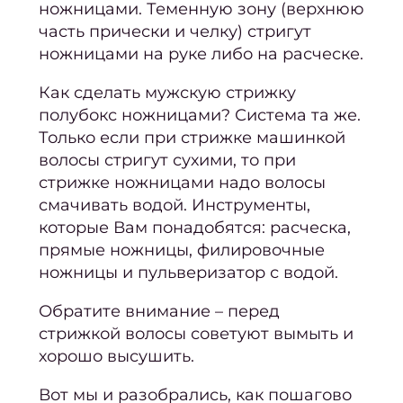
ножницами. Теменную зону (верхнюю
Освет
часть прически и челку) стригут
Тонир
ножницами на руке либо на расческе.
Худож
Как сделать мужскую стрижку
ок
полубокс
ножницами? Система та же.
Только если при стрижке машинкой
волосы стригут сухими, то при
окра
стрижке ножницами надо волосы
Мели
смачивать водой. Инструменты,
Кали
которые Вам понадобятся: расческа,
прямые ножницы, филировочные
ме
ножницы и пульверизатор с водой.
Коло
Обратите внимание – перед
Бала
стрижкой волосы советуют вымыть и
Омбр
хорошо высушить.
Шату
Вот мы и разобрались, как
пошагово
Airto