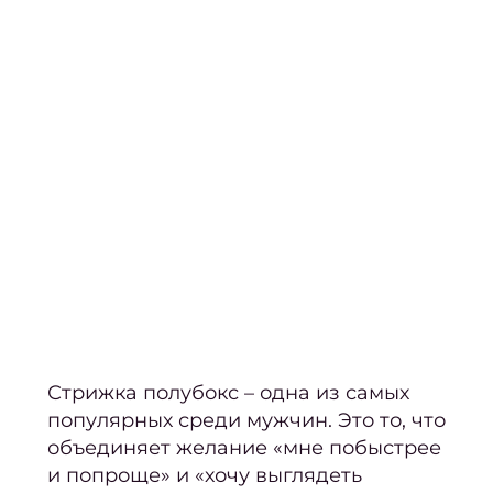
Нара
полубокс?
Кор
наро
Аппа
ма
Мани
покр
ге
Фран
м
Стрижка полубокс – одна из самых
Свад
популярных среди мужчин. Это то, что
ман
объединяет желание «мне побыстрее
и попроще» и «хочу выглядеть