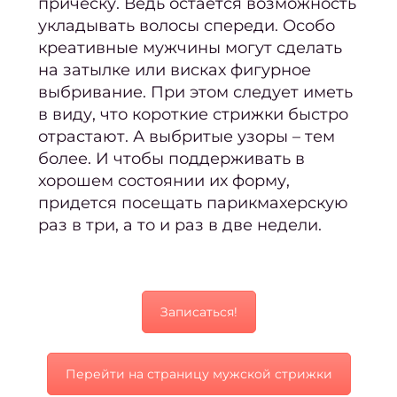
прическу. Ведь остается возможность
Масс
укладывать волосы спереди. Особо
ст
креативные мужчины могут сделать
на затылке или висках фигурное
Подол
выбривание. При этом следует иметь
Подол
в виду, что короткие стрижки быстро
все у
отрастают. А выбритые узоры – тем
более. И чтобы поддерживать в
Меди
хорошем состоянии их форму,
придется посещать парикмахерскую
Подол
раз в три, а то и раз в две недели.
ко
Удале
мозо
Записаться!
Уд
нато
Перейти на страницу мужской стрижки
Удал