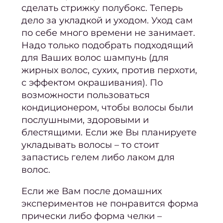
сделать стрижку полубокс. Теперь
Конту
дело за укладкой и уходом. Уход сам
по себе много времени не занимает.
Седы
Надо только подобрать подходящий
воло
для Ваших волос шампунь (для
жирных волос, сухих, против перхоти,
окра
с эффектом окрашивания). По
возможности пользоваться
Парик
кондиционером, чтобы волосы были
послушными, здоровыми и
блестящими. Если же Вы планируете
Парик
укладывать волосы – то стоит
запастись
гелем либо лаком для
волос.
Парик
Если же Вам после домашних
Стри
экспериментов не понравится форма
прически либо форма челки –
Женс