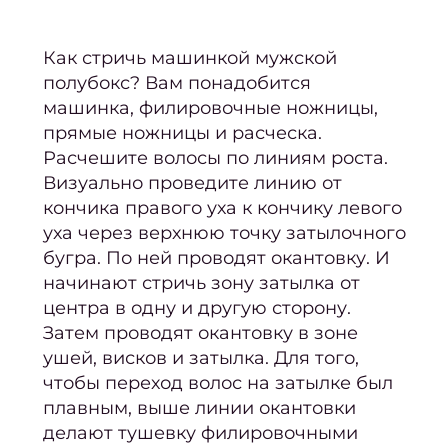
бород
Лече
Как стричь машинкой мужской
врос
полубокс?
Вам понадобится
н
машинка, филировочные ножницы,
прямые ножницы и расческа.
Окра
Расчешите волосы по линиям роста.
Визуально проведите линию от
Конс
кончика правого уха к кончику левого
уха через верхнюю точку затылочного
окра
бугра. По ней проводят окантовку. И
начинают стричь зону затылка от
В
центра в одну и другую сторону.
окра
Затем проводят окантовку в зоне
ушей, висков и затылка. Для того,
окра
чтобы переход волос на затылке был
плавным, выше линии окантовки
Окра
делают тушевку филировочными
корн