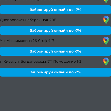
Актив
Забронируй онлайн до
-7%
р
Днепровская набережная, 20Б
в
Забронируй онлайн до
-7%
Ухо
волос
Ул. Максимовича 26-б, оф 447
Ухо
Забронируй онлайн до
-7%
волос
Ori
г. Киев, ул. Богдановская, 7Г, Помещение 1-3
Бров
Забронируй онлайн до
-7%
ресн
Лами
Окра
моде
Проф