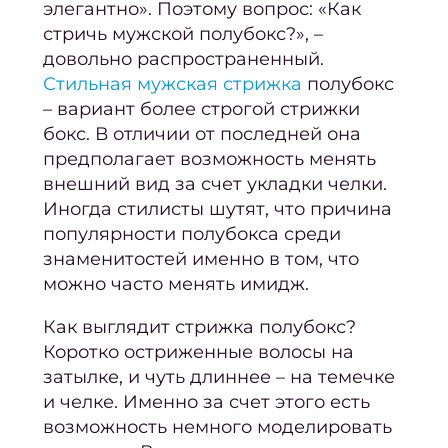
элегантно». Поэтому вопрос: «К
ак
восст
стричь мужской полубокс
?», –
довольно распространенный.
Педи
Стильная мужская стрижка
полубокс
ПР
– вариант более строгой стрижки
бокс. В отличии от последней она
Ногте
предполагает возможность менять
ус
внешний вид за счет укладки челки.
Женс
Иногда стилисты шутят, что причина
педи
популярности полубокса среди
знаменитостей именно в том, что
Мужс
можно часто менять имидж.
педи
Педи
Как выглядит стрижка полубокс?
покр
Коротко остриженные волосы на
затылке, и чуть длиннее – на темечке
ге
и челке. Именно за счет этого есть
Аппа
возможность немного моделировать
п