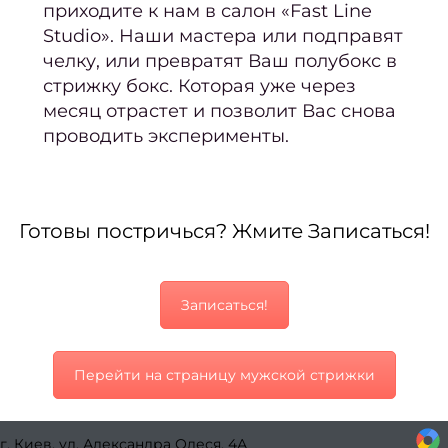
приходите к нам в салон «Fast Line
стри
Studio». Наши мастера или подправят
Мужс
челку, или превратят Ваш полубокс в
стри
стрижку бокс. Которая уже через
месяц отрастет и позволит Вас снова
Стриж
проводить эксперименты.
боро
Стри
кудря
Готовы постричься? Жмите Записаться!
во
Уклад
вол
Записаться!
Свад
при
Перейти на страницу мужской стрижки
и ук
Трихо
г. Киев, ул. Александра Олеся, 4А
ко