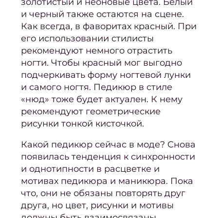
золотистый и неоновые цвета. Белый
Масс
и черный также остаются на сцене.
ст
Как всегда, в фаворитах красный. При
его использовании стилисты
Подол
рекомендуют немного отрастить
Подол
ногти. Чтобы красный мог выгодно
все у
подчеркивать форму ногтевой лунки
и самого ногтя. Педикюр в стиле
Меди
«нюд» тоже будет актуален. К нему
рекомендуют геометрические
Подол
рисунки тонкой кисточкой.
ко
Какой педикюр сейчас в моде
? Снова
Удале
появилась тенденция к синхронности
мозо
и однотипности в расцветке и
Уд
мотивах педикюра и маникюра. Пока
что, они не обязаны повторять друг
нато
друга, но цвет, рисунки и мотивы
Удал
должны быть взаимосвязаны.