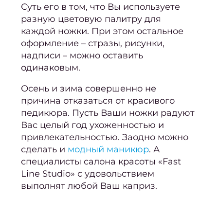
Суть его в том, что Вы используете
св
разную цветовую палитру для
Се
каждой ножки. При этом остальное
(набо
оформление – стразы, рисунки,
усл
надписи – можно оставить
Мани
одинаковым.
Осень и зима совершенно не
педи
причина отказаться от красивого
Женс
педикюра. Пусть Ваши ножки радуют
с
Вас целый год ухоженностью и
привлекательностью. Заодно можно
Мужс
сделать и
модный маникюр
. А
с
специалисты салона красоты «Fast
Мужч
Line Studio» с удовольствием
выполнят любой Ваш каприз.
Мужс
са
крас