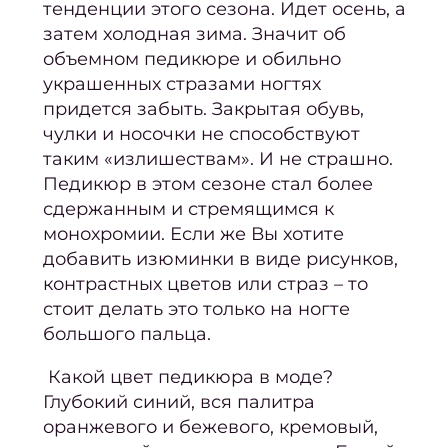
тенденции этого сезона. Идет осень, а
восст
затем холодная зима. Значит об
объемном педикюре и обильно
Педи
украшенных стразами ногтях
ПР
придется
забыть. Закрытая обувь,
чулки и носочки не способствуют
Ногте
таким «излишествам». И не страшно.
ус
Педикюр в этом сезоне стал более
Женс
сдержанным и стремящимся к
педи
монохромии. Если же Вы хотите
добавить изюминки в виде рисунков,
Мужс
контрастных цветов или страз – то
педи
стоит делать это только на ногте
Педи
большого пальца.
покр
Какой цвет педикюра в моде
?
ге
Глубокий синий, вся палитра
Аппа
оранжевого и бежевого, кремовый,
п