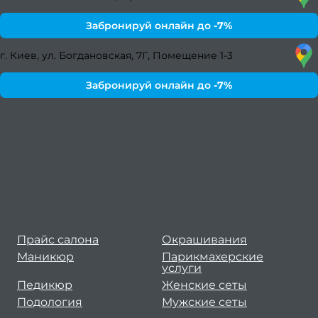
с
Забронируй онлайн до
-7%
Пода
серти
г. Киев, ул. Богдановская, 7Г, Помещение 1-3
ПРА
Забронируй онлайн до
-7%
Акц
Fa
Li
Stud
Пор
Прайс салона
Окрашивания
Маникюр
Парикмахерские
услуги
О
Педикюр
Женские сеты
Подология
Мужские сеты
нас