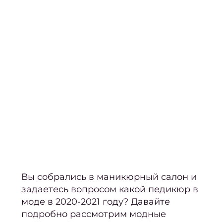
Нара
году?
Кор
наро
Аппа
ма
Мани
покр
ге
Фран
м
Вы собрались в маникюрный салон и
Свад
задаетесь вопросом
какой
педикюр в
ман
моде в 2020
-2021 году? Давайте
подробно рассмотрим модные