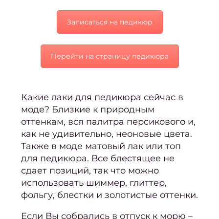
стри
Записаться на педикюр
Мужс
стри
Стриж
Перейти на страницу педикюра
боро
Стри
Какие лаки для педикюра сейчас в
кудря
моде?
Близкие к природным
во
оттенкам, вся палитра персикового и,
Уклад
как не удивительно, неоновые цвета.
вол
Также в моде матовый лак или топ
для педикюра. Все блестящее не
Свад
сдает позиций, так что можно
при
использовать шиммер, глиттер,
и ук
фольгу, блестки и золотистые оттенки.
Трихо
Если Вы собрались в отпуск к морю –
ко