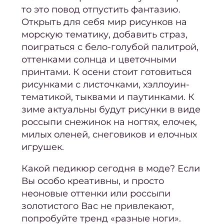
то это повод отпустить фантазию.
Актив
Открыть для себя мир рисунков на
р
морскую тематику, добавить страз,
в
поиграться с бело-голубой палитрой,
оттенками солнца и цветочными
Ухо
принтами. К осени стоит готовиться
волос
рисунками с листочками,
хэллоуин
-
Ухо
тематикой, тыквами и паутинками. К
волос
зиме актуальны будут рисунки в виде
Ori
россыпи снежинок на ногтях, елочек,
милых оленей, снеговиков и елочных
Бров
игрушек.
ресн
Какой педикюр сегодня в моде
? Если
Лами
Вы особо креативны, и просто
Окра
неоновые оттенки или россыпи
моде
золотистого Вас не привлекают,
Проф
попробуйте тренд «разные ноги».