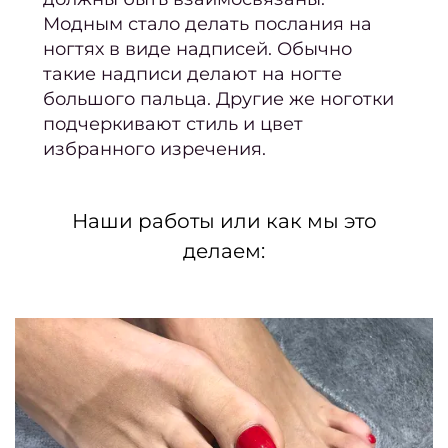
бород
Модным стало делать послания на
Лече
ногтях в виде надписей. Обычно
врос
такие надписи делают на ногте
большого пальца. Другие же ноготки
н
подчеркивают стиль и цвет
Окра
избранного изречения.
Конс
Наши работы или как мы это
делаем:
окра
В
окра
окра
Окра
корн