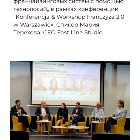
франчайзинговых систем с помощью
восст
технологий„ в рамках конференции
“Konferencja & Workshop Franczyza 2.0
Педи
w Warszawie», Спикер Мария
Терехова, CEO Fast Line Studio
ПР
Ногте
ус
Женс
педи
Мужс
педи
Педи
покр
ге
Аппа
п