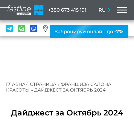
M
RU
+380 673 415 191
УСЛ
Забронируй онлайн до
-7%
Мани
ПР
Ногте
ус
Женс
ГЛАВНАЯ СТРАНИЦА
»
ФРАНШИЗА САЛОНА
мани
КРАСОТЫ
»
ДАЙДЖЕСТ ЗА ОКТЯБРЬ 2024
Мужс
мани
Дайджест за Октябрь 2024
Нара