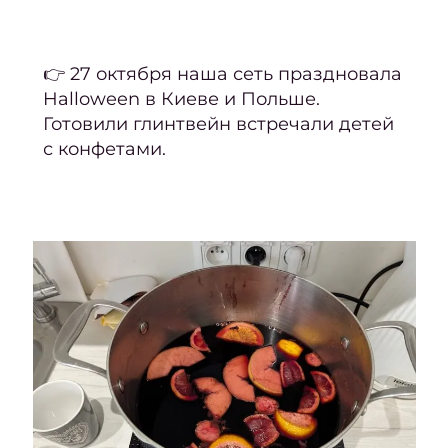
2026
Февр
👉 27 октября наша сеть праздновала
и м
Halloween в Киеве и Польше.
2
Готовили глинтвейн встречали детей
Март
с конфетами.
2025
Янва
февра
2
2024
год
Нояб
20
Октяб