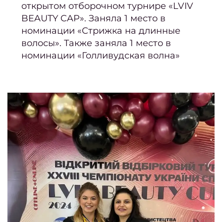
2024
открытом отборочном турнире «LVIV
BEAUTY CAP». Заняла 1 место в
Дайд
номинации «Стрижка на длинные
за 
волосы». Также заняла 1 место в
номинации «Голливудская волна»
Дайд
ноя
дек
Дайд
окт
Дайд