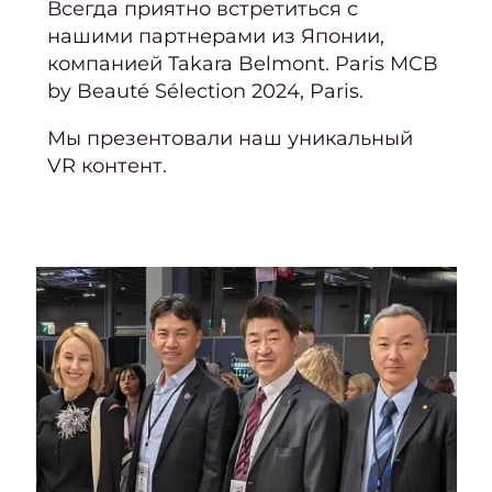
Всегда приятно встретиться с
нашими партнерами из Японии,
Конту
компанией Takara Belmont. Paris MCB
Седы
by Beauté Sélection 2024, Paris.
воло
Мы презентовали наш уникальный
VR контент.
окра
Парик
Парик
Парик
Стри
Женс