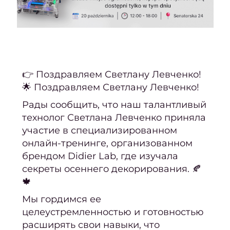
св
Се
(набо
усл
Мани
👉 Поздравляем Светлану Левченко!
🌟 Поздравляем Светлану Левченко!
педи
Рады сообщить, что наш талантливый
Женс
технолог Светлана Левченко приняла
участие в специализированном
с
онлайн-тренинге, организованном
Мужс
брендом Didier Lab, где изучала
с
секреты осеннего декорирования. 🍂
Мужч
🍁
Мужс
Мы гордимся ее
целеустремленностью и готовностью
са
расширять свои навыки, что
крас