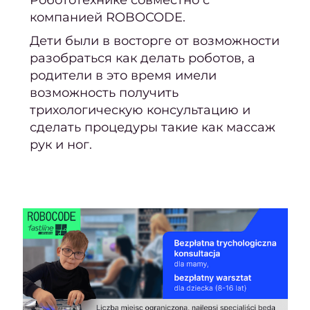
компанией ROBOCODE.
Актив
Дети были в восторге от возможности
р
разобраться как делать роботов, а
в
родители в это время имели
Ухо
возможность получить
волос
трихологическую консультацию и
сделать процедуры такие как массаж
Ухо
рук и ног.
волос
Ori
Бров
ресн
Лами
Окра
моде
Проф