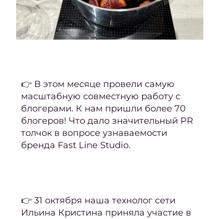
2
Сентя
2
Авгус
202
👉
В этом месяце провели самую
Июль
масштабную совместную работу с
2024
блогерами. К нам пришли более 70
Июнь
блогеров! Что дало значительный PR
2024
толчок в вопросе узнаваемости
бренда Fast Line Studio.
Май
2024
Апре
20
👉 31 октября наша технолог сети
Март
Ильина Кристина приняла участие в