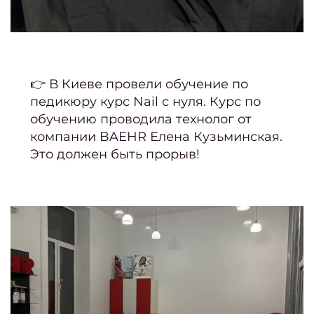
Лучш
женс
стри
на ос
👉 В Киеве провели обучение по
педикюру курс Nail с нуля. Курс по
2
обучению проводила технолог от
Мани
компании BAEHR Елена Кузьминская.
Это должен быть прорыв!
корот
но
Крас
ман
– лу
нов
Ка
педи