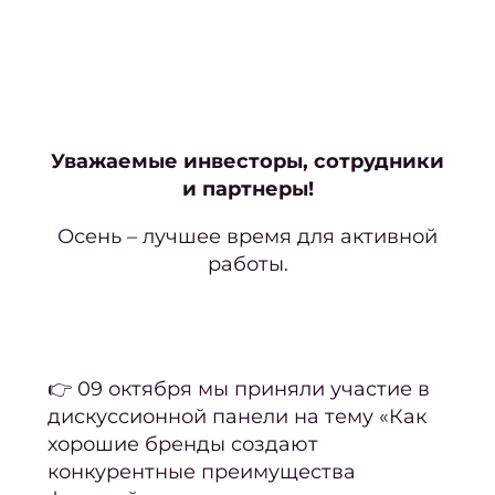
Нара
Кор
наро
Уважаемые инвесторы, сотрудники
Аппа
и партнеры!
ма
Осень – лучшее время для активной
Мани
работы.
покр
ге
Фран
м
👉 09 октября мы приняли участие в
Свад
дискуссионной панели на тему «Как
ман
хорошие бренды создают
конкурентные преимущества