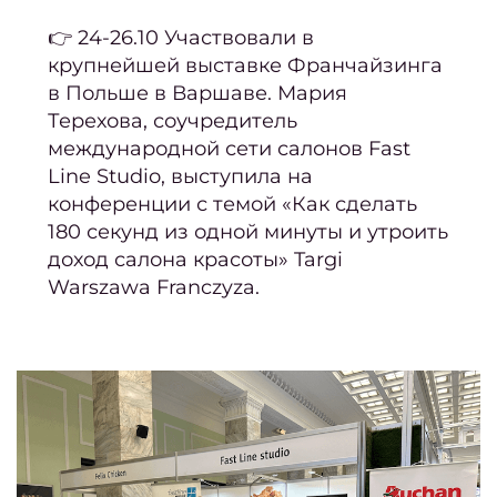
ст
👉 24-26.10 Участвовали в
крупнейшей выставке Франчайзинга
муж
в Польше в Варшаве. Мария
стр
Терехова, соучредитель
полуб
международной сети салонов Fast
Как 
Line Studio, выступила на
убр
конференции с темой «Как сделать
окра
180 секунд из одной минуты и утроить
доход салона красоты» Targi
К
Warszawa Franczyza.
окра
Как п
окра