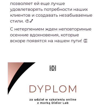
позволяет ей еще лучше
Мужс
удовлетворять потребности наших
стри
клиентов и создавать незабываемые
стили. 🎨💅
Стриж
боро
С нетерпением ждем неповторимые
осенние вдохновения, которые
Мужс
вскоре появятся на нашем пути! 👏
мани
Мужс
педи
окра
Каму
Мужс