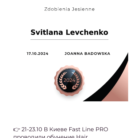
с
Пода
серти
ПРА
Акц
Fa
Li
Stud
Пор
О
👉
21-23.10 В Киеве Fast Line PRO
нас
проводили обучение Hair