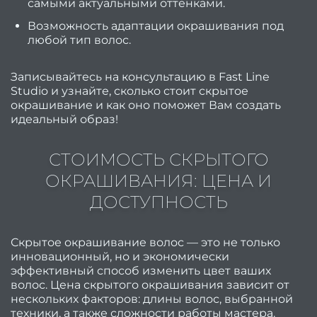
самыми актуальными оттенками.
це
Возможность адаптации окрашивания под
любой тип волос.
Отзы
На
Записывайтесь на консультацию в Fast Line
Studio и узнайте, сколько стоит скрытое
коман
окрашивание и как оно поможет Вам создать
идеальный образ!
обору
СТОИМОСТЬ СКРЫТОГО
ОКРАШИВАНИЯ: ЦЕНА И
косме
ДОСТУПНОСТЬ
Безоп
Скрытое окрашивание волос — это не только
Поле
инновационный, но и экономически
мате
эффективный способ изменить цвет ваших
волос. Цена скрытого окрашивания зависит от
нескольких факторов: длины волос, выбранной
выбр
техники, а также сложности работы мастера.