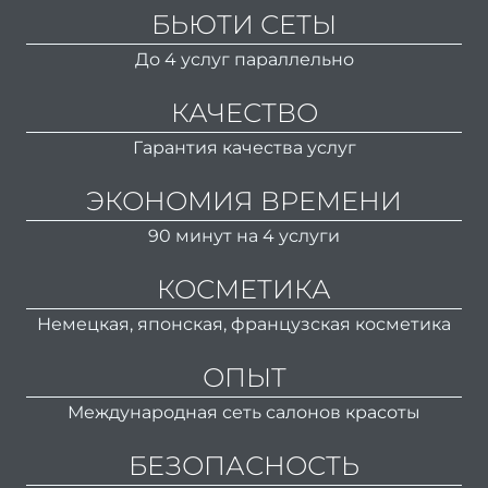
бород
БЬЮТИ СЕТЫ
Лече
До 4 услуг параллельно
врос
КАЧЕСТВО
н
Окра
Гарантия качества услуг
ЭКОНОМИЯ ВРЕМЕНИ
Конс
90 минут на 4 услуги
окра
КОСМЕТИКА
В
Немецкая, японская, французская косметика
окра
ОПЫТ
окра
Международная сеть салонов красоты
Окра
БЕЗОПАСНОСТЬ
корн