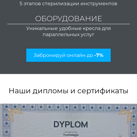
5 этапов стерилизации инструментов
Освет
ОБОРУДОВАНИЕ
Тонир
Худож
Уникальные удобные кресла для
параллельных услуг
ок
Забронируй онлайн до
-7%
окра
Мели
Кали
ме
Наши дипломы и сертификаты
Коло
Бала
Омбр
Шату
Airto