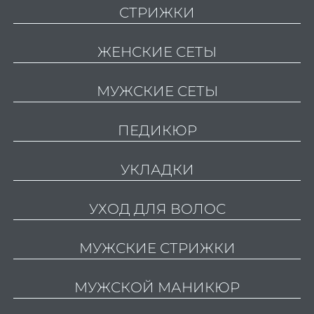
СТРИЖКИ
Актив
р
ЖЕНСКИЕ СЕТЫ
в
Ухо
МУЖСКИЕ СЕТЫ
волос
ПЕДИКЮР
Ухо
волос
УКЛАДКИ
Ori
Бров
УХОД ДЛЯ ВОЛОС
ресн
Лами
МУЖСКИЕ СТРИЖКИ
Окра
моде
МУЖСКОЙ МАНИКЮР
Проф