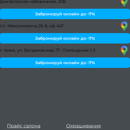
Днепровская набережная, 20Б
Лучш
Забронируй онлайн до
-7%
женс
стри
Ул. Максимовича 26-б, оф 447
на ос
Забронируй онлайн до
-7%
2
г. Киев, ул. Богдановская, 7Г, Помещение 1-3
Мани
Забронируй онлайн до
-7%
корот
но
Крас
ман
– лу
нов
Ка
Прайс салона
Окрашивания
педи