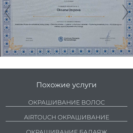
Конту
Седы
воло
окра
Парик
Похожие услуги
Парик
ОКРАШИВАНИЕ ВОЛОС
Парик
AIRTOUCH ОКРАШИВАНИЕ
Стри
Женс
ОКРАШИВАНИЕ БАЛАЯЖ