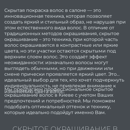
св
Скрытая покраска волос в салоне — это
Се
инновационная техника, которая позволяет
создать яркий и стильный образ, не нарушая при
(набо
этом естественного вида волос. В отличие от
усл
традиционных методов окрашивания, скрытое
окрашивание – это техника, при которой часть
Мани
волос окрашивается в контрастные или яркие
цвета, но эти участки остаются скрытыми под
педи
верхним слоем волос. Это создаёт эффект
неожиданности: изначально волосы могут
Женс
выглядеть обычными, но при движении или
смене прически проявляется яркий цвет. Это
с
идеальный выбор для тех, кто хочет подчеркнуть
Мужс
индивидуальность, не привлекая внимание к
Мы предлагаем профессиональное скрытое
изменению цвета волос.
с
окрашивание волос в Киеве с учетом Ваших
предпочтений и потребностей. Мы поможем
Мужч
подобрать оптимальный оттенок и технику,
Мужс
которые идеально подойдут именно Вам.
са
СКРЫТОЕ ОКРАШИВАНИЕ В
крас