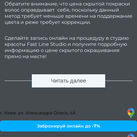
Обратите внимание, что цена скрытой покраски
мани
волос оправдывает себя, поскольку данный
в мод
метод требует меньше времени на поддержание
цвета и реже требует коррекции.
го
Сделайте запись онлайн на процедуру в студию
красоты Fast Line Studio и получите подробную
выбр
информацию о цене скрытого окрашивания
прямо на месте!
хоро
са
крас
Читать далее
в Кие
Лучш
стриж
г. Киев, ул. Александра Олеся, 4А
женщ
Забронируй онлайн до
-7%
по
40 