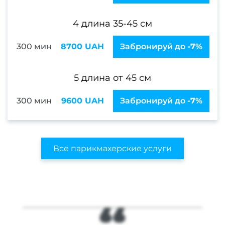
восст
4 длина 35-45 см
Педи
300 мин
8700 UAH
Забронируй до
-7%
ПР
Ногте
5 длина от 45 см
ус
Женс
300 мин
9600 UAH
Забронируй до
-7%
педи
Мужс
педи
Все парикмахерские услуги
Педи
покр
ге
Аппа
п