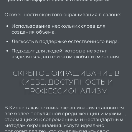
с
Пода
Особенности скрытого окрашивания в салоне:
серти
Использование нескольких слоев для
создания объема.
ПРА
Легкость в поддержке естественного вида.
Акц
Подходит для людей, которые не хотят
выделяться, но при этом любят изменения.
Fa
СКРЫТОЕ ОКРАШИВАНИЕ В
Li
КИЕВЕ: ДОСТУПНОСТЬ И
Stud
ПРОФЕССИОНАЛИЗМ
Пор
В Киеве такая техника окрашивания становится
О
все более популярной среди женщин и мужчин,
стремящихся к современным и нестандартным
методам окрашивания. Услуга идеально
нас
подходит для тех, кто хочет выразить свою