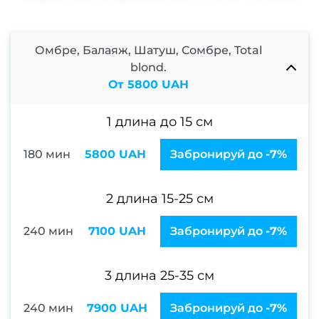
Нара
Кор
Омбре, Балаяж, Шатуш, Сомбре, Total
наро
blond.
От 5800 UAH
Аппа
1 длина до 15 см
ма
Мани
180 мин
5800 UAH
Забронируй до
-7%
покр
ге
2 длина 15-25 см
Фран
240 мин
7100 UAH
Забронируй до
-7%
м
Свад
3 длина 25-35 см
ман
240 мин
7900 UAH
Забронируй до
-7%