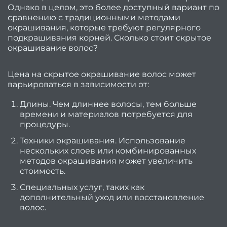
Однако в целом, это более доступный вариант по
хоро
сравнению с традиционными методами
са
окрашивания, которые требуют регулярного
подкрашивания корней. Сколько стоит скрытое
крас
окрашивание волос?
в Кие
О
Цена на скрытое окрашивание волос может
де
варьироваться в зависимости от:
блон
Длины. Чем длиннее волосы, тем больше
времени и материалов потребуется для
Найт
процедуры.
врем
Техники окрашивания. Использование
на вс
нескольких слоев или комбинированных
методов окрашивания может увеличить
Инстр
стоимость.
от
Специальных услуг, таких как
дополнительный уход или восстановление
к
волос.
Ка