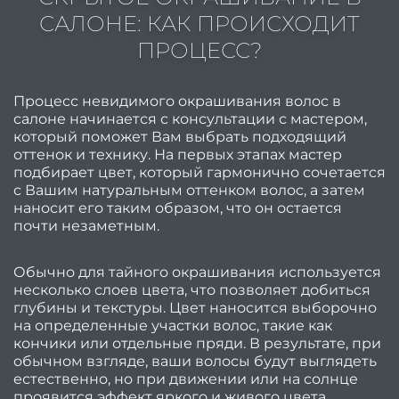
САЛОНЕ: КАК ПРОИСХОДИТ
Мужс
ПРОЦЕСС?
стри
Стриж
Процесс невидимого окрашивания волос в
боро
салоне начинается с консультации с мастером,
Мужс
который поможет Вам выбрать подходящий
оттенок и технику. На первых этапах мастер
мани
подбирает цвет, который гармонично сочетается
с Вашим натуральным оттенком волос, а затем
Мужс
наносит его таким образом, что он остается
педи
почти незаметным.
окра
Обычно для тайного окрашивания используется
несколько слоев цвета, что позволяет добиться
глубины и текстуры. Цвет наносится выборочно
на определенные участки волос, такие как
Каму
кончики или отдельные пряди. В результате, при
обычном взгляде, ваши волосы будут выглядеть
естественно, но при движении или на солнце
Мужс
проявится эффект яркого и живого цвета.