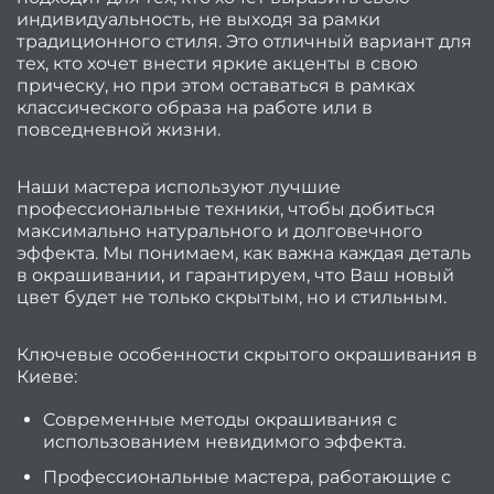
индивидуальность, не выходя за рамки
О
традиционного стиля. Это отличный вариант для
нас
тех, кто хочет внести яркие акценты в свою
прическу, но при этом оставаться в рамках
Вакан
классического образа на работе или в
са
повседневной жизни.
Наши мастера используют лучшие
вакан
профессиональные техники, чтобы добиться
максимально натурального и долговечного
Ма
эффекта. Мы понимаем, как важна каждая деталь
маник
в окрашивании, и гарантируем, что Ваш новый
педи
цвет будет не только скрытым, но и стильным.
Парик
Ключевые особенности скрытого окрашивания в
Киеве:
Адми
Современные методы окрашивания с
салон
использованием невидимого эффекта.
Опер
Профессиональные мастера, работающие с