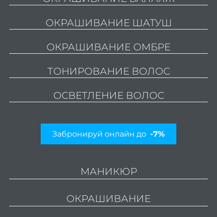
стри
ОКРАШИВАНИЕ ШАТУШ
Мужс
стри
ОКРАШИВАНИЕ ОМБРЕ
Стриж
боро
ТОНИРОВАНИЕ ВОЛОС
Стри
ОСВЕТЛЕНИЕ ВОЛОС
кудря
во
Уклад
Забронируй онлайн до
-7%
вол
Свад
МАНИКЮР
при
и ук
ОКРАШИВАНИЕ
Трихо
ко