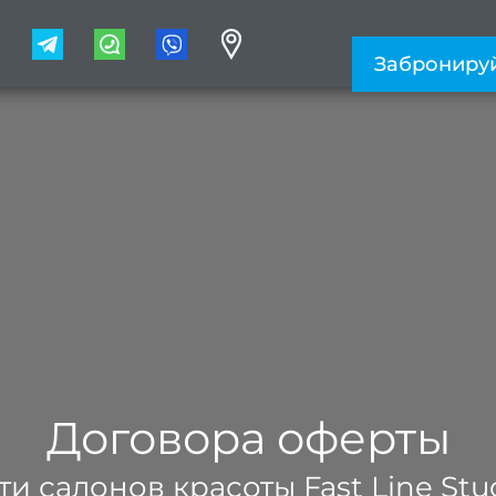
1
Заброниру
Договора оферты
ти салонов красоты Fast Line Stu