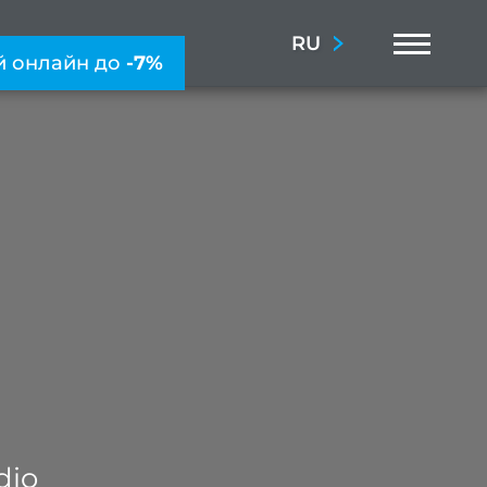
Menu
RU
й онлайн до
-7%
dio