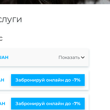
слуги
с
 UAH
Показать
AH
Забронируй онлайн до
-7%
AH
Забронируй онлайн до
-7%