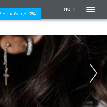
Menu
RU
й онлайн до
-7%