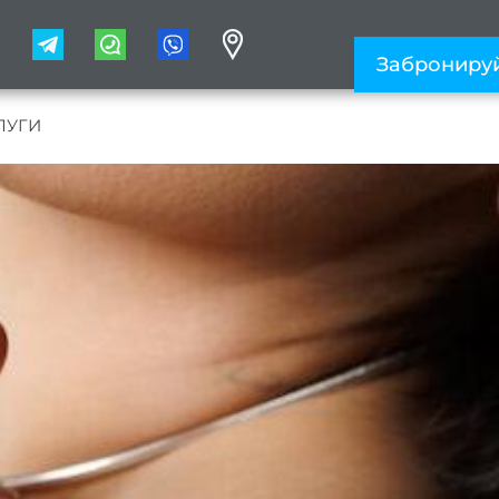
1
Заброниру
ЛУГИ