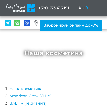
M
RU
+380 673 415 191
УСЛ
Забронируй онлайн до
-7%
Мани
ПР
Ногте
Наша косметика
ус
Женс
мани
Мужс
мани
Наша косметика
Нара
American Crew (США)
BAEHR (Германия)