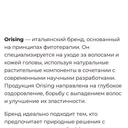
выбр
хоро
са
крас
в Кие
Orising
— итальянский бренд, основанный
Лучш
на принципах фитотерапии. Он
стриж
специализируется на уходе за волосами и
кожей головы, используя натуральные
растительные компоненты в сочетании с
женщ
современными научными разработками.
по
Продукция Orising направлена на глубокое
40 
оздоровление, борьбу с выпадением волос
Лучш
и улучшение их эластичности.
женс
стри
Бренд идеально подходит тем, кто
на ос
предпочитает природные решения с