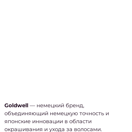
педи
окра
Каму
Мужс
с
Пода
серти
ПРА
Goldwell
— немецкий бренд,
объединяющий немецкую точность и
Акц
японские инновации в области
окрашивания и ухода за волосами.
Fa