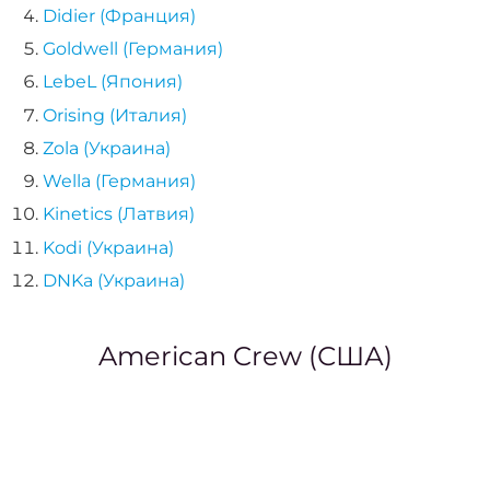
Нара
Didier (Франция)
Goldwell (Германия)
LebeL (Япония)
Кор
Orising (Италия)
наро
Zola (Украина)
Wella (Германия)
Аппа
Kinetics (Латвия)
ма
Kodi (Украина)
Мани
DNKa (Украина)
покр
ге
American Crew (США)
Фран
м
Свад
ман