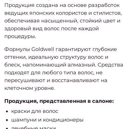
Продукция создана на основе разработок
Li
ведущих японских колористов и стилистов,
обеспечивая насыщенный, стойкий цвет и
Stud
здоровый вид волос после каждой
процедуры.
Пор
Формулы Goldwell гарантируют глубокие
О
оттенки, идеальную структуру волос и
блеск, напоминающий алмазный. Средства
нас
подходят для любого типа волос, не
О
пересушивают и восстанавливают на
нас
клеточном уровне.
Вакан
Продукция, представленная в салоне:
са
краски для волос
шампуни и кондиционеры
вакан
лечебные маски