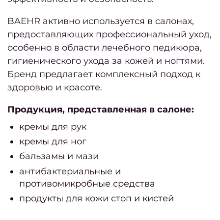
Бала
BAEHR активно используется в салонах,
Омбр
предоставляющих профессиональный уход,
Шату
особенно в области лечебного педикюра,
Airto
гигиенического ухода за кожей и ногтями.
Бренд предлагает комплексный подход к
Конту
здоровью и красоте.
Седы
Продукция, представленная в салоне:
воло
кремы для рук
кремы для ног
окра
бальзамы и мази
Парик
антибактериальные и
противомикробные средства
продукты для кожи стоп и кистей
Парик