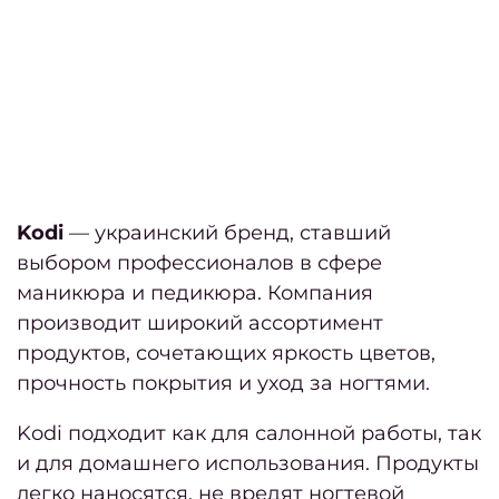
Дайд
за 
Дайд
фев
Kodi
— украинский бренд, ставший
Дайд
выбором профессионалов в сфере
за ян
маникюра и педикюра. Компания
производит широкий ассортимент
продуктов, сочетающих яркость цветов,
Дайд
прочность покрытия и уход за ногтями.
но
Kodi подходит как для салонной работы, так
и для домашнего использования. Продукты
Дайд
легко наносятся, не вредят ногтевой