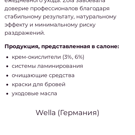
ежедневного ухода. Zola завоевала
полуб
доверие профессионалов благодаря
Как 
стабильному результату, натуральному
убр
эффекту и минимальному риску
окра
раздражений.
К
Продукция, представленная в салоне:
крем-окислители (3%, 6%)
окра
системы ламинирования
очищающие средства
Как п
краски для бровей
уходовые масла
окра
Wella (Германия)
прави
д
муж