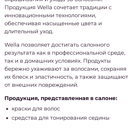
Продукция Wella сочетает традиции с
Фра
инновационными технологиями,
обеспечивая насыщенные цвета и
Фран
длительный уход.
са
кра
Wella позволяет достигать салонного
результата как в профессиональной среде,
Приб
так и в домашних условиях. Продукты
бережно ухаживают за волосами, сохраняя
их блеск и эластичность, а также защищают
Дайд
от внешних повреждений.
Май
Продукция, представленная в салоне:
и
краски для волос
июнь
средства для тонирования седины
2026
Февр