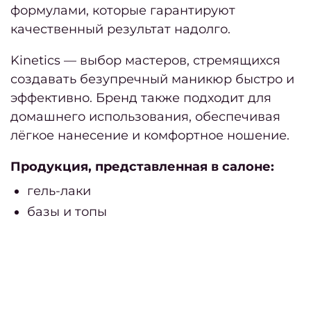
формулами, которые гарантируют
Дайд
качественный результат надолго.
за 
Kinetics — выбор мастеров, стремящихся
создавать безупречный маникюр быстро и
Дайд
эффективно. Бренд также подходит для
домашнего использования, обеспечивая
ноя
лёгкое нанесение и комфортное ношение.
дек
Продукция, представленная в салоне:
Дайд
гель-лаки
базы и топы
окт
Дайд
сент