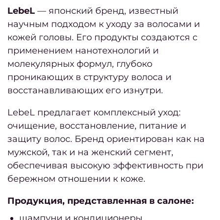
обору
LebeL
— японский бренд, известный
научным подходом к уходу за волосами и
кожей головы. Его продукты создаются с
косме
применением нанотехнологий и
Безоп
молекулярных формул, глубоко
проникающих в структуру волоса и
восстанавливающих его изнутри.
Поле
мате
LebeL предлагает комплексный уход:
очищение, восстановление, питание и
выбр
защиту волос. Бренд ориентирован как на
хоро
мужской, так и на женский сегмент,
са
обеспечивая высокую эффективность при
крас
бережном отношении к коже.
в Кие
Продукция, представленная в салоне:
О
шампуни и кондиционеры