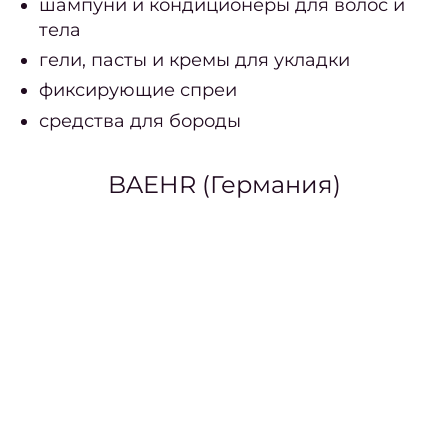
шампуни и кондиционеры для волос и
нато
тела
Удал
гели, пасты и кремы для укладки
бород
фиксирующие спреи
Лече
средства для бороды
врос
н
BAEHR (Германия)
Окра
Конс
окра
В
окра