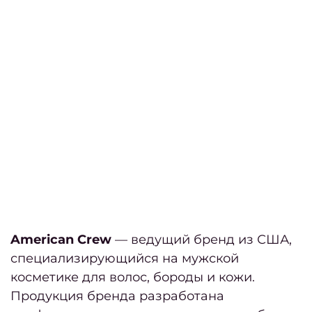
восст
Педи
ПР
Ногте
ус
Женс
педи
Мужс
педи
American Crew
— ведущий бренд из США,
Педи
специализирующийся на мужской
покр
косметике для волос, бороды и кожи.
ге
Продукция бренда разработана