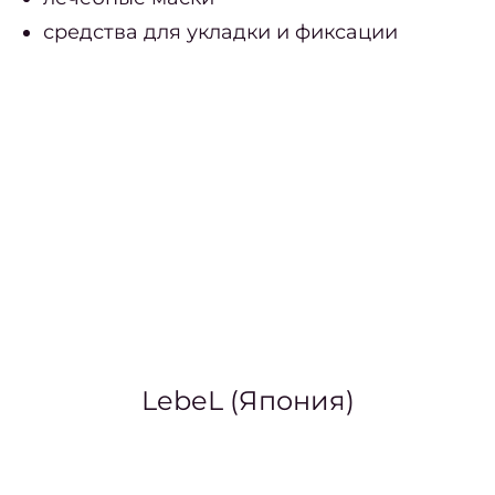
Ма
средства для укладки и фиксации
маник
педи
Парик
Адми
салон
Опер
це
Отзы
LebeL (Япония)
На
коман