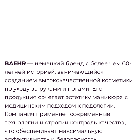
окра
Окра
корн
Освет
Тонир
Худож
BAEHR
— немецкий бренд с более чем 60-
ок
летней историей, занимающийся
созданием высококачественной косметики
окра
по уходу за руками и ногами. Его
продукция сочетает эстетику маникюра с
Мели
медицинским подходом к подологии.
Кали
Компания применяет современные
ме
технологии и строгий контроль качества,
что обеспечивает максимальную
Коло
эффективность и безопасность.