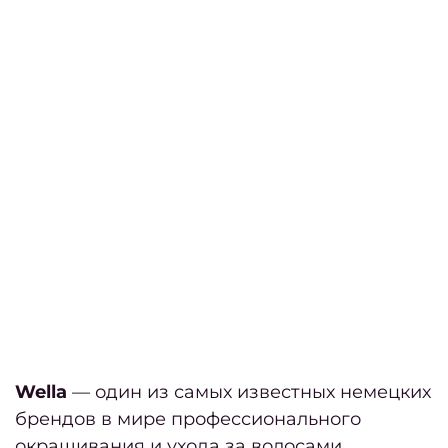
мани
К
д
окра
конфи
Польз
Перс
Догов
Wella
— один из самых известных немецких
офе
брендов в мире профессионального
Отз
окрашивания и ухода за волосами.