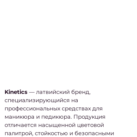
Сентя
2
Авгус
202
Июль
2024
Июнь
2024
Май
Kinetics
— латвийский бренд,
2024
специализирующийся на
Апре
профессиональных средствах для
20
маникюра и педикюра. Продукция
Март
отличается насыщенной цветовой
2024
палитрой, стойкостью и безопасными