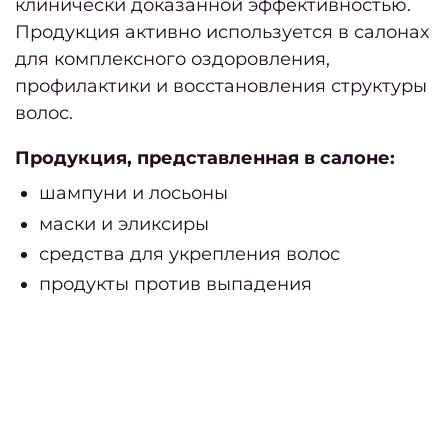
2
клинически доказанной эффективностью.
Продукция активно используется в салонах
Мани
для комплексного оздоровления,
профилактики и восстановления структуры
корот
волос.
но
Продукция, представленная в салоне:
Крас
ман
шампуни и лосьоны
– лу
маски и эликсиры
нов
средства для укрепления волос
Ка
продукты против выпадения
педи
в мод
2
го
Ка