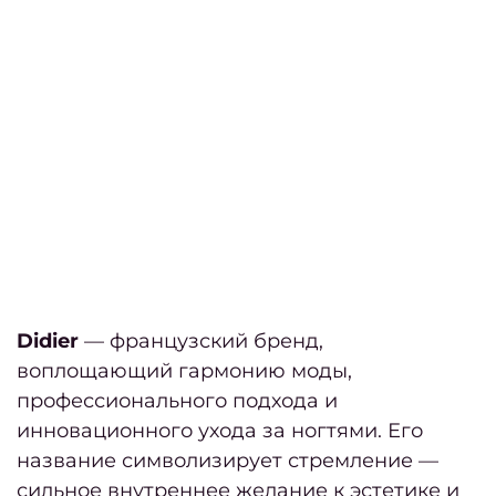
вол
Свад
при
и ук
Трихо
ко
Актив
р
в
Ухо
Didier
— французский бренд,
волос
воплощающий гармонию моды,
Ухо
профессионального подхода и
волос
инновационного ухода за ногтями. Его
название символизирует стремление —
Ori
сильное внутреннее желание к эстетике и