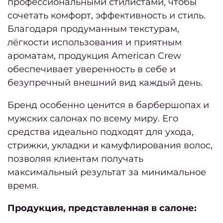
профессиональными стилистами, чтобы
Аппа
сочетать комфорт, эффективность и стиль.
п
Благодаря продуманным текстурам,
Масс
лёгкости использования и приятным
ст
ароматам, продукция American Crew
обеспечивает уверенность в себе и
Подол
безупречный внешний вид каждый день.
Подол
все у
Бренд особенно ценится в барбершопах и
мужских салонах по всему миру. Его
Меди
средства идеально подходят для ухода,
стрижки, укладки и камуфлирования волос,
Подол
позволяя клиентам получать
ко
максимальный результат за минимальное
Удале
время.
мозо
Продукция, представленная в салоне:
Уд