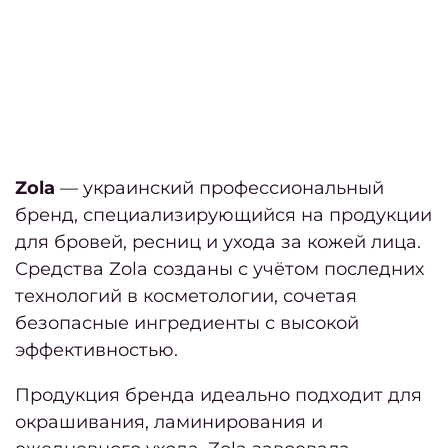
длин
вол
пр
обраб
инст
Zola
— украинский профессиональный
ма
бренд, специализирующийся на продукции
для бровей, ресниц и ухода за кожей лица.
Как п
Средства Zola созданы с учётом последних
технологий в косметологии, сочетая
окра
безопасные ингредиенты с высокой
эффективностью.
ст
Продукция бренда идеально подходит для
муж
окрашивания, ламинирования и
стр