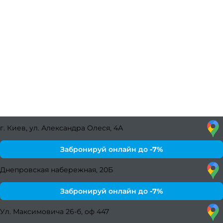
г. Киев, ул. Александра Олеся, 4А
Забронируй онлайн до
-7%
Днепровская набережная, 20Б
Забронируй онлайн до
-7%
Ул. Максимовича 26-б, оф 447