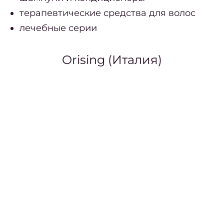
де
терапевтические средства для волос
блон
лечебные серии
Найт
врем
Orising (Италия)
на вс
Инстр
от
к
Ка
мани
в мод
го