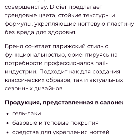
Бров
совершенству. Didier предлагает
ресн
трендовые цвета, стойкие текстуры и
Лами
формулы, укрепляющие ногтевую пластину
без вреда для здоровья.
Окра
моде
Бренд сочетает парижский стиль с
Проф
функциональностью, ориентируясь на
св
потребности профессионалов nail-
индустрии. Подходит как для создания
Се
классических образов, так и актуальных
(набо
сезонных дизайнов.
усл
Мани
Продукция, представленная в салоне:
гель-лаки
педи
базовые и топовые покрытия
Женс
средства для укрепления ногтей
с