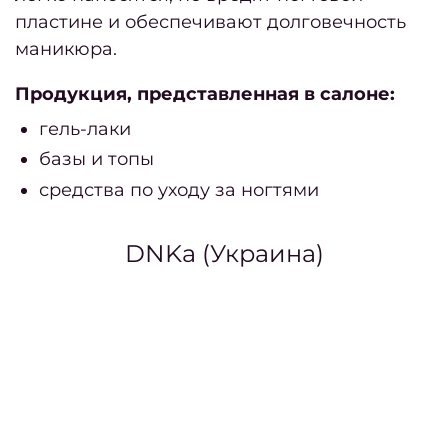
пластине и обеспечивают долговечность
маникюра.
окт
Продукция, представленная в салоне:
Дайд
гель-лаки
базы и топы
сент
средства по уходу за ногтями
Дайд
DNKa (Украина)
дек
Бло
Зап