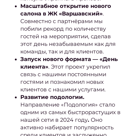
Масштабное открытие нового
Конту
салона в ЖК «Варшавский»
.
Седы
Совместно с партнёрами мы
побили рекорд по количеству
воло
гостей на мероприятии, сделав
этот день незабываемым как для
окра
команды, так и для клиентов.
Парик
Запуск нового формата — «День
клиента»
. Этот проект укрепил
связь с нашими постоянными
гостями и познакомил новых
Парик
клиентов с нашими услугами.
Развитие подологии.
Направление «Подология» стало
Парик
одним из самых быстрорастущих в
нашей сети в 2024 году
.
Оно
Стри
активно набирает популярность
Женс
среди клиентов и заслуженно