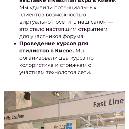
выставке Investman Expo в Киеве
.
св
Мы удивили потенциальных
Се
клиентов возможностью
виртуально посетить наш салон —
(набо
это стало настоящим открытием
усл
для участников форума.
Мани
Проведение курсов для
стилистов в Киеве.
Мы
педи
организовали два курса по
колористике и стрижкам с
Женс
участием технологов сети.
с
Мужс
с
Мужч
Мужс
са
крас