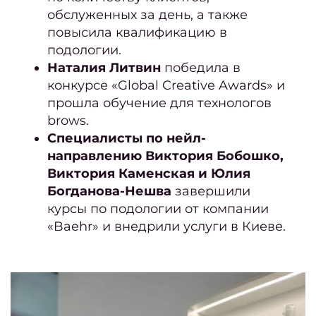
2026
обслуженных за день, а также
повысила квалификацию в
Февр
подологии.
и м
Наталия Литвин
победила в
2
конкурсе «Global Creative Awards» и
Март
прошла обучение для технологов
2025
brows.
Специалисты по нейл-
Янва
направлению Виктория Бобошко,
Виктория Каменская и Юлия
февра
Богданова-Нешва
завершили
2
курсы по подологии от компании
2024
«Baehr» и внедрили услуги в Киеве.
год
Нояб
20
Октяб