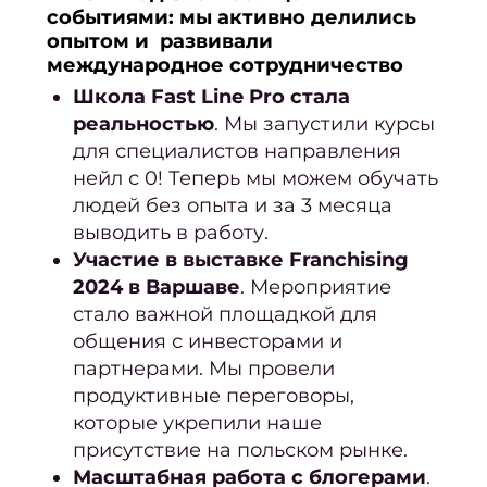
событиями: мы активно делились
Масс
опытом и развивали
ст
международное сотрудничество
Подол
Школа Fast Line Pro стала
реальностью
. Мы запустили курсы
Подол
для специалистов направления
все у
нейл с 0! Теперь мы можем обучать
Меди
людей без опыта и за 3 месяца
выводить в работу.
Участие в выставке Franchising
Подол
2024 в Варшаве
. Мероприятие
ко
стало важной площадкой для
Удале
общения с инвесторами и
мозо
партнерами. Мы провели
продуктивные переговоры,
Уд
которые укрепили наше
нато
присутствие на польском рынке.
Удал
Масштабная работа с блогерами
.