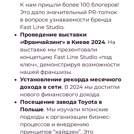
бород
К нам пришли более 100 блогеров!
Это дало значительный PR-толчок
Лече
в вопросе узнаваемости бренда
врос
Fast Line Studio.
н
Проведение выставки
Окра
«Франчайзинг» в Киеве 2024
.
На
выставке мы презентовали
концепцию Fast Line Studio «под
Конс
ключ», демонстрируя возможности
нашей франшизы.
окра
Установление рекорда месячного
В
дохода в сети
. В 2024 мы достигли
окра
нового финансового дохода.
Посещение завода Toyota в
Польше
. Мы изучали японские
окра
подходы к организации бизнес-
Окра
процессов и внедрению
корн
принципов “кайдзен”. Это