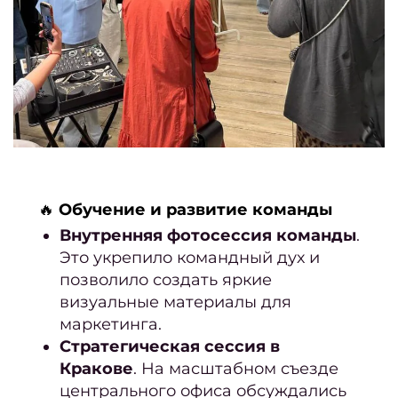
ст
муж
стр
полуб
Как 
убр
окра
🔥
Обучение и развитие команды
К
Внутренняя фотосессия команды
.
Это укрепило командный дух и
позволило создать яркие
окра
визуальные материалы для
Как п
маркетинга.
Стратегическая сессия в
Кракове
. На масштабном съезде
окра
центрального офиса обсуждались