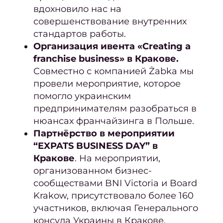
вдохновило нас на
Освет
совершенствование внутренних
Тонир
стандартов работы.
Организация ивента «Creating a
Худож
franchise business» в Кракове.
ок
Совместно с компанией Żabka мы
провели мероприятие, которое
окра
помогло украинским
Мели
предпринимателям разобраться в
нюансах франчайзинга в Польше.
Кали
Партнёрство в мероприятии
ме
“EXPATS BUSINESS DAY” в
Коло
Кракове
. На мероприятии,
организованном бизнес-
Бала
сообществами BNI Victoria и Board
Омбр
Krakow, присутствовало более 160
Шату
участников, включая Генерального
консула Украины в Кракове.
Airto