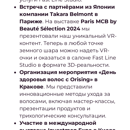
Встреча с партнёрами из Японии
Актив
компании Takara Belmont в
р
Париже
. На выставке
Paris MCB by
в
Beauté Sélection 2024
мы
презентовали наш уникальный VR-
Ухо
контент. Теперь в любой точке
волос
земного шара можно надеть VR-
Ухо
очки и оказаться в салоне Fast Line
волос
Studio в формате 3D-реальности.
Ori
Организация мероприятия «День
здоровья волос с Orising» в
Бров
Кракове
. Мы представили
ресн
инновационные методы ухода за
Лами
волосами, включая мастер-классы,
Окра
презентации продуктов и
трихологические консультации.
моде
Участие в международной
Проф