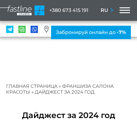
M
RU
+380 673 415 191
УСЛ
Забронируй онлайн до
-7%
Мани
ПР
Ногте
ус
Женс
ГЛАВНАЯ СТРАНИЦА
»
ФРАНШИЗА САЛОНА
мани
КРАСОТЫ
»
ДАЙДЖЕСТ ЗА 2024 ГОД
Мужс
мани
Дайджест за 2024 год
Нара