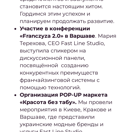
стри
становится настоящим хитом.
Гордимся этим успехом и
Мужс
планируем продолжать развитие.
стри
Участие в конференции
Стриж
«Franczyza 2.0» в Варшаве
. Мария
боро
Терехова, CEO Fast Line Studio,
выступила спикером на
Стри
дискуссионной панели,
кудря
посвящённой созданию
во
конкурентных преимуществ
Уклад
франчайзинговой системы с
помощью технологий.
вол
Организация POP-UP маркета
Свад
«Красота без табу».
Мы провели
при
мероприятия в Киеве, Кракове и
и ук
Варшаве, где представили
Трихо
украинские модные бренды и
услуги Fast Line Studio.
ко