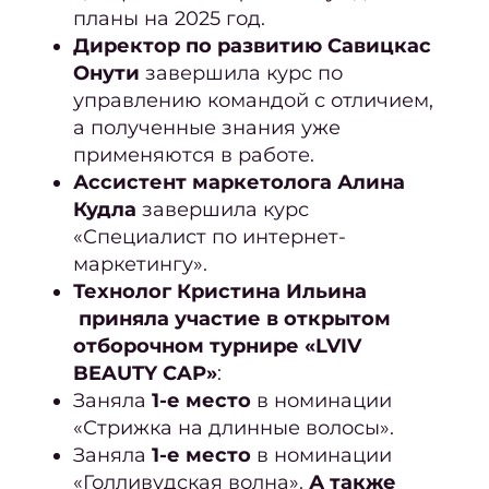
планы на 2025 год.
прави
Директор по развитию Савицкас
д
Онути
завершила курс по
муж
управлению командой с отличием,
мани
а полученные знания уже
применяются в работе.
К
Ассистент маркетолога Алина
д
Кудла
завершила курс
окра
«Специалист по интернет-
маркетингу».
Технолог Кристина Ильина
приняла участие в открытом
конфи
отборочном турнире «LVIV
Польз
BEAUTY CAP»
:
Заняла
1-е место
в номинации
Перс
«Стрижка на длинные волосы».
Заняла
1-е место
в номинации
«Голливудская волна».
А также