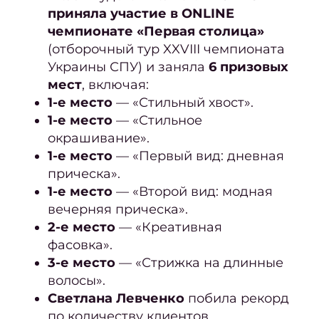
Догов
приняла участие в ONLINE
офе
чемпионате «Первая столица»
(отборочный тур XXVIII чемпионата
Отз
Украины СПУ) и заняла
6 призовых
мест
, включая:
Фра
1-е место
— «Стильный хвост».
Фран
1-е место
— «Стильное
са
окрашивание».
1-е место
— «Первый вид: дневная
кра
прическа».
Приб
1-е место
— «Второй вид: модная
вечерняя прическа».
2-е место
— «Креативная
Дайд
фасовка».
3-е место
— «Стрижка на длинные
Май
волосы».
и
Светлана Левченко
побила рекорд
июнь
по количеству клиентов,