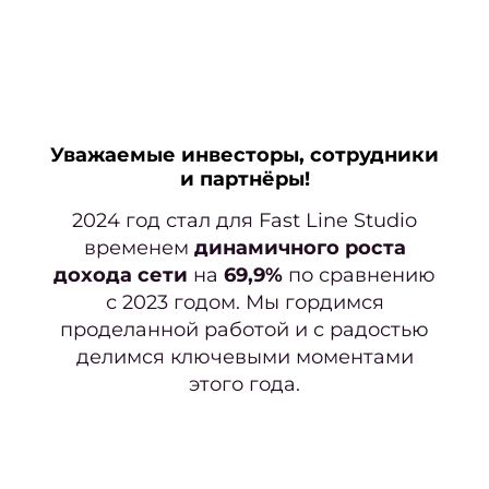
Нара
Кор
наро
Уважаемые инвесторы, сотрудники
Аппа
и партнёры!
ма
2024 год стал для Fast Line Studio
Мани
временем
динамичного роста
покр
дохода сети
на
69,9%
по сравнению
ге
с 2023 годом. Мы гордимся
проделанной работой и с радостью
Фран
делимся ключевыми моментами
м
этого года.
Свад
ман