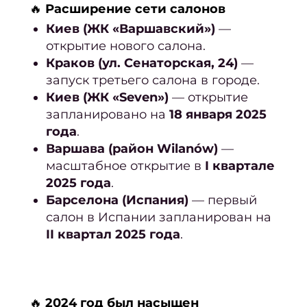
восст
🔥
Расширение сети салонов
Киев
(ЖК «Варшавский»)
—
открытие нового салона.
Педи
Краков (ул. Сенаторская, 24)
—
ПР
запуск третьего салона в городе.
Ногте
Киев (ЖК «Seven»)
— открытие
ус
запланировано на
18 января 2025
года
.
Женс
Варшава (район Wilanów)
—
педи
масштабное открытие в
I квартале
Мужс
2025 года
.
педи
Барселона (Испания)
— первый
салон в Испании запланирован на
Педи
II квартал 2025 года
.
покр
ге
Аппа
п
🔥
2024 год был насыщен