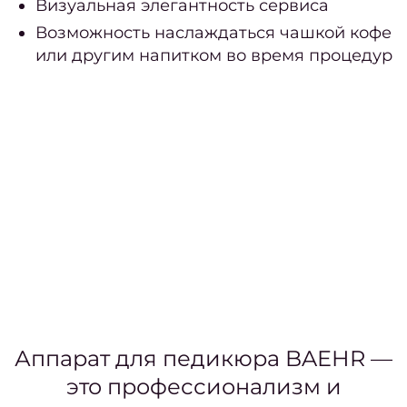
Визуальная элегантность сервиса
окра
Возможность наслаждаться чашкой кофе
Окра
или другим напитком во время процедур
корн
Освет
Тонир
Худож
ок
окра
Мели
Кали
ме
Аппарат для педикюра BAEHR —
Коло
это профессионализм и