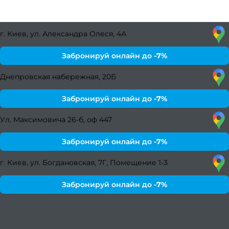
окт
г. Киев, ул. Александра Олеся, 4А
Забронируй онлайн до
-7%
Дайд
Днепровская набережная, 20Б
сент
Забронируй онлайн до
-7%
Ул. Максимовича 26-б, оф 447
Дайд
Забронируй онлайн до
-7%
дек
г. Киев, ул. Богдановская, 7Г, Помещение 1-3
Забронируй онлайн до
-7%
Бло
Зап