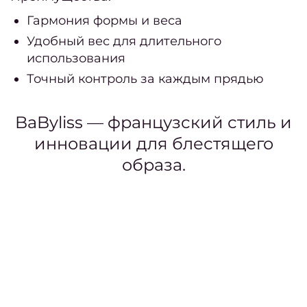
Дайд
Гармония формы и веса
за 
Удобный вес для длительного
использования
Точный контроль за каждым прядью
Дайд
ноя
BaByliss — французский стиль и
дек
инновации для блестящего
образа.
Дайд
окт
Дайд
сент