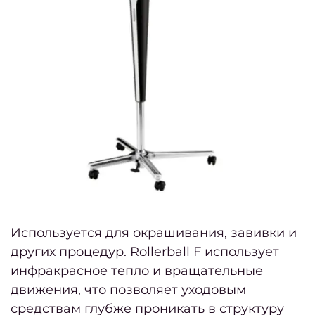
Мужс
с
Мужч
Мужс
са
крас
Мужс
стри
Стриж
боро
Используется для окрашивания, завивки и
других процедур. Rollerball F использует
Мужс
инфракрасное тепло и вращательные
мани
движения, что позволяет уходовым
Мужс
средствам глубже проникать в структуру