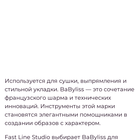
Дайд
за ав
Дайд
за 
Дайд
Используется для сушки, выпрямления и
за 
стильной укладки. BaByliss — это сочетание
французского шарма и технических
Дайд
инноваций. Инструменты этой марки
становятся элегантными помощниками в
создании образов с характером.
апр
май 
Fast Line Studio выбирает BaByliss для