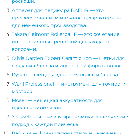
роскоши.
Нара
Аппарат для педикюра BAEHR — это
профессионализм и точность, характерные
Кор
для немецкого производства.
наро
Takara Belmont Rollerball F — это сочетание
инновационных решений для ухода за
волосами.
Аппа
Olivia Garden Expert Ceramic+Ion — щетки для
ма
создания блеска и идеальной формы волос.
Мани
Dyson — фен для здоровья волос и блеска.
покр
Wahl Professional — инструмент для точности
ге
мастера.
Фран
Moser — немецкая аккуратность для
м
идеальных образов.
Y.S. Park — японская эргономика и творческий
Свад
подход к каждой прическе.
ман
BaByliss — французский стиль и инновации