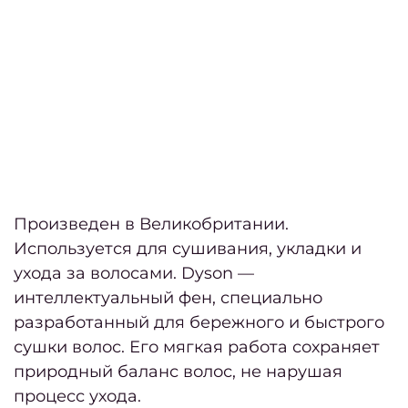
выбр
хоро
са
крас
в Кие
Лучш
стриж
Произведен в Великобритании.
женщ
Используется для сушивания, укладки и
по
ухода за волосами. Dyson —
40 
интеллектуальный фен, специально
Лучш
разработанный для бережного и быстрого
женс
сушки волос. Его мягкая работа сохраняет
стри
природный баланс волос, не нарушая
на ос
процесс ухода.