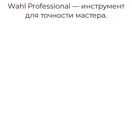
стри
Wahl Professional — инструмент
подой
для точности мастера.
тон
вол
Ка
стри
подой
круг
ли
Луч
женс
стри