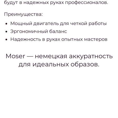
полуб
будут в надежных руках профессионалов.
Как 
Преимущества:
убр
Мощный двигатель для четкой работы
окра
Эргономичный баланс
К
Надежность в руках опытных мастеров
Moser — немецкая аккуратность
окра
для идеальных образов.
Как п
окра
прави
д
муж