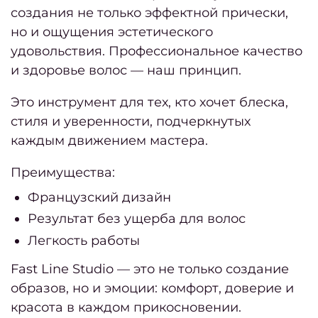
Дайд
создания не только эффектной прически,
за 
но и ощущения эстетического
удовольствия. Профессиональное качество
и здоровье волос — наш принцип.
Дайд
Это инструмент для тех, кто хочет блеска,
фев
стиля и уверенности, подчеркнутых
каждым движением мастера.
Дайд
Преимущества:
за ян
Французский дизайн
Результат без ущерба для волос
Дайд
Легкость работы
но
Fast Line Studio — это не только создание
образов, но и эмоции: комфорт, доверие и
красота в каждом прикосновении.
Дайд