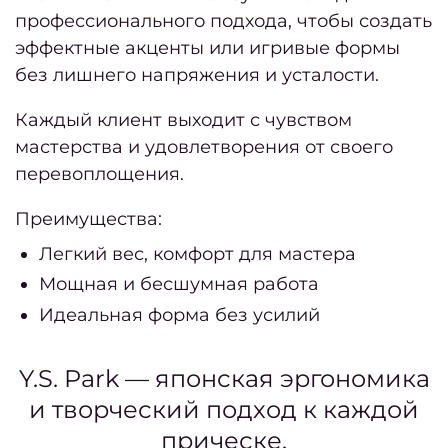
профессионального подхода, чтобы создать
эффектные акценты или игривые формы
Фра
без лишнего напряжения и усталости.
Фран
Каждый клиент выходит с чувством
са
мастерства и удовлетворения от своего
кра
перевоплощения.
Приб
Преимущества:
Легкий вес, комфорт для мастера
Дайд
Мощная и бесшумная работа
Май
Идеальная форма без усилий
и
июнь
Y.S. Park — японская эргономика
2026
и творческий подход к каждой
Февр
прическе.