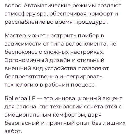
педи
волос. Автоматические режимы создают
атмосферу spa, обеспечивая комфорт и
окра
расслабление во время процедуры.
Мастер может настроить прибор в
Каму
зависимости от типа волос клиента, не
беспокоясь о сложных настройках.
Эргономичный дизайн и стильный
Мужс
внешний вид устройства позволяют
с
беспрепятственно интегрировать
Пода
технологию в рабочий процесс.
серти
Rollerball F — это инновационный акцент
ПРА
для салона, где технологии сочетаются с
эмоциональным комфортом, даря
Акц
безопасный и приятный опыт без лишних
забот.
Fa