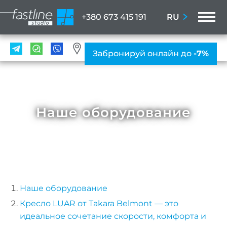
M
RU
+380 673 415 191
УСЛ
Забронируй онлайн до
-7%
Мани
ПР
Ногте
Наше оборудование
ус
Женс
мани
Мужс
мани
Наше оборудование
Нара
Кресло LUAR от Takara Belmont — это
идеальное сочетание скорости, комфорта и