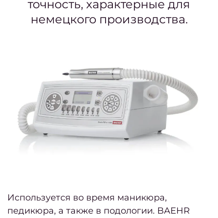
точность, характерные для
Бала
немецкого производства.
Омбр
Шату
Airto
Конту
Седы
воло
окра
Парик
Используется во время маникюра,
Парик
педикюра, а также в подологии. BAEHR