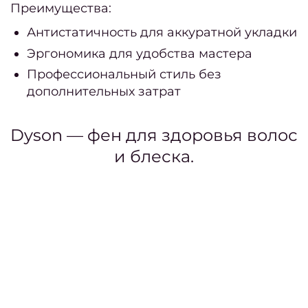
де
Преимущества:
блон
Антистатичность для аккуратной укладки
Найт
Эргономика для удобства мастера
врем
Профессиональный стиль без
на вс
дополнительных затрат
Инстр
от
Dyson — фен для здоровья волос
и блеска.
к
Ка
мани
в мод
го