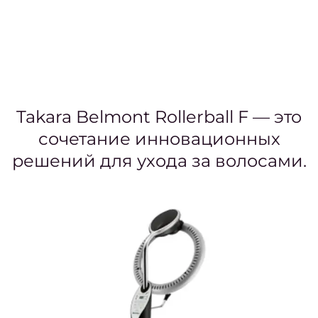
Бров
ресн
Лами
Окра
моде
Takara Belmont Rollerball F — это
Проф
сочетание инновационных
св
решений для ухода за волосами.
Се
(набо
усл
Мани
педи
Женс
с