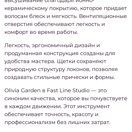
высушивание благодаря ионно-
обору
керамическому покрытию, которое придает
волосам блеск и мягкость. Вентиляционные
отверстия обеспечивают легкость и
косме
комфорт во время работы.
Безоп
Легкость, эргономичный дизайн и
продуманная конструкция созданы для
Поле
удобства мастера. Щетки сохраняют
мате
природную структуру локонов, позволяя
создавать стильные прически и формы.
выбр
хоро
Olivia Garden в Fast Line Studio — это
са
синоним качества, которое вы почувствуете
крас
в каждом движении. Этот инструмент
в Кие
обеспечивает точность, красоту и
профессионализм без лишних затрат.
О