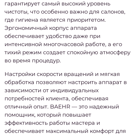
гарантирует самый высокий уровень
Парик
чистоты, что особенно важно для салонов,
где гигиена является приоритетом.
Эргономичный корпус аппарата
Стри
обеспечивает удобство даже при
Женс
интенсивной многочасовой работе, а его
стри
тихий режим создает спокойную атмосферу
во время процедур.
Мужс
стри
Настройки скорости вращений и мягкая
Стриж
обработка позволяют настроить аппарат в
боро
зависимости от индивидуальных
потребностей клиента, обеспечивая
Стри
отличный опыт. BAEHR — это надежный
кудря
помощник, который повышает
во
эффективность работы мастера и
Уклад
обеспечивает максимальный комфорт для