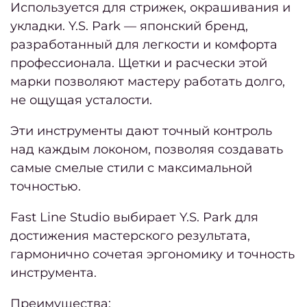
Используется для стрижек, окрашивания и
Сентя
укладки. Y.S. Park — японский бренд,
2
разработанный для легкости и комфорта
Авгус
профессионала. Щетки и расчески этой
202
марки позволяют мастеру работать долго,
Июль
не ощущая усталости.
2024
Эти инструменты дают точный контроль
Июнь
над каждым локоном, позволяя создавать
2024
самые смелые стили с максимальной
точностью.
Май
2024
Fast Line Studio выбирает Y.S. Park для
Апре
достижения мастерского результата,
20
гармонично сочетая эргономику и точность
инструмента.
Март
2024
Преимущества: