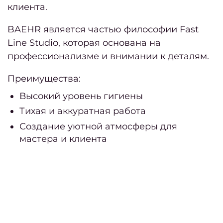
вол
клиента.
Свад
BAEHR является частью философии Fast
при
Line Studio, которая основана на
и ук
профессионализме и внимании к деталям.
Трихо
Преимущества:
ко
Высокий уровень гигиены
Актив
Тихая и аккуратная работа
р
Создание уютной атмосферы для
в
мастера и клиента
Ухо
волос
Ухо
волос
Ori