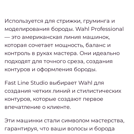
длин
вол
Используется для стрижки, груминга и
моделирования бороды. Wahl Professional
пр
— это американская линия машинок,
обраб
которая сочетает мощность, баланс и
инст
контроль в руках мастера. Они идеально
подходят для точного среза, создания
ма
контуров и оформления бороды.
Как п
Fast Line Studio выбирает Wahl для
окра
создания четких линий и стилистических
контуров, которые создают первое
впечатление о клиенте.
ст
муж
Эти машинки стали символом мастерства,
стр
гарантируя, что ваши волосы и борода