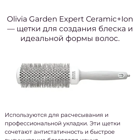
Ма
маник
Olivia Garden Expert Ceramic+Ion
педи
— щетки для создания блеска и
Парик
идеальной формы волос.
Адми
салон
Опер
це
Отзы
Используются для расчесывания и
На
профессиональной укладки. Эти щетки
коман
сочетают антистатичность и быстрое