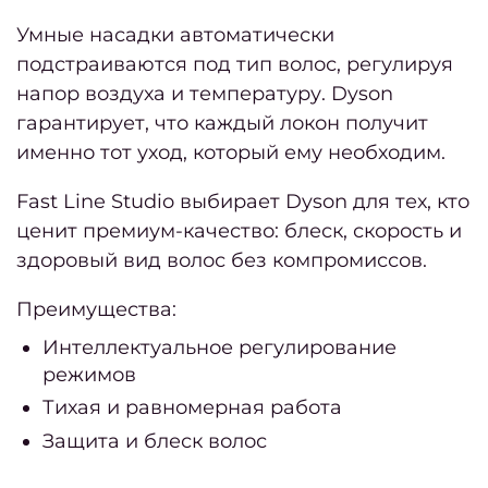
2
Умные насадки автоматически
Мани
подстраиваются под тип волос, регулируя
напор воздуха и температуру. Dyson
корот
гарантирует, что каждый локон получит
но
именно тот уход, который ему необходим.
Крас
Fast Line Studio выбирает Dyson для тех, кто
ман
ценит премиум-качество: блеск, скорость и
– лу
здоровый вид волос без компромиссов.
нов
Преимущества:
Ка
педи
Интеллектуальное регулирование
в мод
режимов
2
Тихая и равномерная работа
го
Защита и блеск волос
Ка