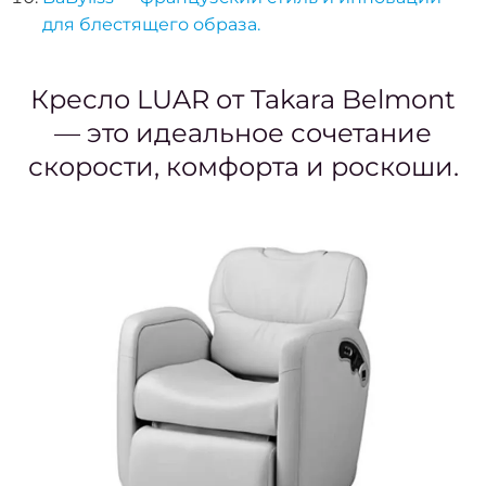
для блестящего образа.
восст
Кресло LUAR от Takara Belmont
Педи
— это идеальное сочетание
ПР
скорости, комфорта и роскоши.
Ногте
ус
Женс
педи
Мужс
педи
Педи
покр
ге