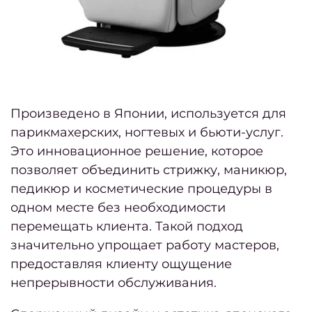
Аппа
п
Масс
ст
Подол
Произведено в Японии, используется для
Подол
парикмахерских, ногтевых и бьюти-услуг.
все у
Это инновационное решение, которое
Меди
позволяет объединить стрижку, маникюр,
педикюр и косметические процедуры в
одном месте без необходимости
Подол
перемещать клиента. Такой подход
ко
значительно упрощает работу мастеров,
Удале
предоставляя клиенту ощущение
мозо
непрерывности обслуживания.
Уд