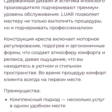
Сдержанный дизайн и эстетика японского
нато
производителя подчеркивают премиум
Удал
уровень обслуживания. LUAR позволяет
бород
мастеру не только выполнять процедуры,
но и подчеркивать профессионализм.
Лече
врос
Конструкция кресла включает моторное
н
регулирование, подогрев и эргономичные
Окра
формы, что создает атмосферу комфорта и
релакса, давая ощущение, что вы
находитесь в уютном и стильном
Конс
пространстве. Во время процедур комфорт
клиента всегда на первом месте.
окра
Преимущества:
В
окра
Комплексный подход — несколько услуг
в одном удобном месте