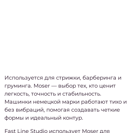
мани
К
д
окра
конфи
Польз
Используется для стрижки, барберинга и
груминга. Moser — выбор тех, кто ценит
Перс
легкость, точность и стабильность.
Машинки немецкой марки работают тихо и
Догов
без вибраций, помогая создавать четкие
офе
формы и идеальный контур.
Fast Line Studio использует Moser для
Отз