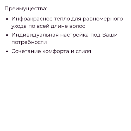
Преимущества:
Li
Инфракрасное тепло для равномерного
Stud
ухода по всей длине волос
Индивидуальная настройка под Ваши
Пор
потребности
Сочетание комфорта и стиля
О
нас
О
нас
Вакан
са
вакан