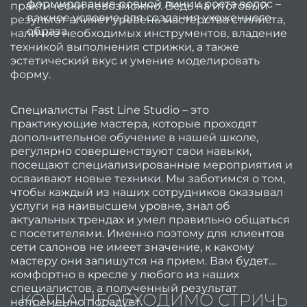
формирование ровной линии роста волос –
практически невозможно. Ведь на итоговый
важное условие для создания ухоженного
Мужс
результат влияет уровень мастерства стилиста,
образа.
наличие необходимых инструментов, владение
стри
техникой выполнения стрижки, а также
эстетический вкус и умение моделировать
Стриж
форму.
боро
Мужс
Специалисты Fast Line Studio – это
мани
практикующие мастера, которые проходят
дополнительное обучение в нашей школе,
Мужс
регулярно совершенствуют свои навыки,
посещают специализированные мероприятия и
педи
осваивают новые техники. Мы заботимся о том,
чтобы каждый из наших сотрудников оказывал
услуги на наивысшем уровне, знал об
окра
актуальных трендах и умел правильно общаться
с посетителями. Именно поэтому для клиентов
сети салонов не имеет значение, к какому
Каму
мастеру они запишутся на прием. Вам будет
комфортно в кресле у любого из наших
специалистов, а полученный результат
Мужс
КОГДА НЕОБХОДИМО СТРИЧЬ
непременно порадует.