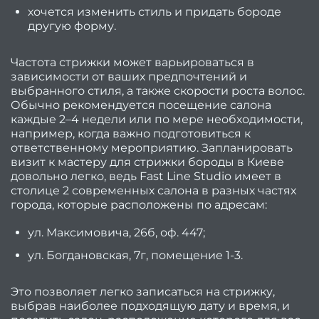
хочется изменить стиль и придать бороде
О
другую форму.
нас
Частота стрижки может варьироваться в
Вакан
зависимости от ваших предпочтений и
са
выбранного стиля, а также скорости роста волос.
Обычно рекомендуется посещение салона
каждые 2–4 недели или по мере необходимости,
вакан
например, когда важно подготовиться к
ответственному мероприятию. Запланировать
Ма
визит к мастеру для стрижки бороды в Киеве
маник
довольно легко, ведь Fast Line Studio имеет в
столице 2 современных салона в разных частях
педи
города, которые расположены по адресам:
Парик
ул. Максимовича, 26б, оф. 447;
ул. Богдановская, 7г, помещение 1-3.
Адми
салон
Это позволяет легко записаться на стрижку,
Опер
выбрав наиболее подходящую дату и время, и