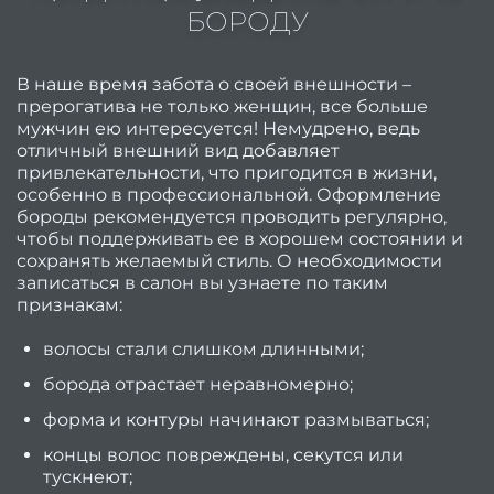
с
БОРОДУ
Пода
серти
В наше время забота о своей внешности –
прерогатива не только женщин, все больше
ПРА
мужчин ею интересуется! Немудрено, ведь
отличный внешний вид добавляет
привлекательности, что пригодится в жизни,
Акц
особенно в профессиональной. Оформление
бороды рекомендуется проводить регулярно,
Fa
чтобы поддерживать ее в хорошем состоянии и
сохранять желаемый стиль. О необходимости
Li
записаться в салон вы узнаете по таким
признакам:
Stud
волосы стали слишком длинными;
Пор
борода отрастает неравномерно;
форма и контуры начинают размываться;
О
концы волос повреждены, секутся или
нас
тускнеют;