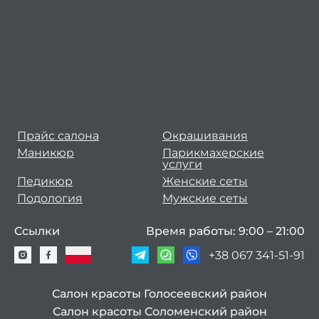
ст
муж
стр
полуб
Как 
убр
Прайс салона
Окрашивания
окра
Маникюр
Парикмахерские
услуги
К
Педикюр
Женские сеты
Подология
Мужские сеты
окра
Ссылки
Время работы: 9:00 – 21:00
Как п
+38 067 341-51-91
Салон красоты Голосеевский район
окра
Салон красоты Соломенский район