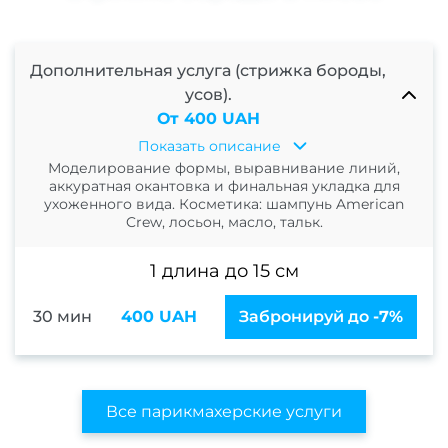
Нара
Кор
Дополнительная услуга (стрижка бороды,
наро
усов).
От 400 UAH
Показать описание
Аппа
Моделирование формы, выравнивание линий,
ма
аккуратная окантовка и финальная укладка для
ухоженного вида. Косметика: шампунь American
Мани
Crew, лосьон, масло, тальк.
покр
1 длина до 15 см
ге
Фран
30 мин
400 UAH
Забронируй до
-7%
м
Свад
ман
Все парикмахерские услуги