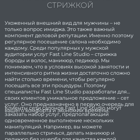
СТРИЖКОЙ
Лучш
женс
Ухоженный внешний вид для мужчины – не
стри
только вопрос имиджа. Это также важный
компонент деловой репутации. Именно поэтому
на ос
регулярное посещение салона необходимо
2
каждому. Среди популярных у мужской
аудитории услуг Fast Line Studio – стрижка
Мани
бороды и волос,
маникюр
, педикюр. Мы
понимаем, что в условиях высокой занятости и
интенсивного ритма жизни достаточно сложно
корот
найти столько времени, чтобы регулярно
но
посещать все эти процедуры. Поэтому
специалисты Fast Line Studio разработали для
Крас
своих клиентов уникальное предложение –
сет
ман
услуг
. Оно предназначено в первую очередь для
Клиенты сети салонов Fast Line Studio могут
– лу
вашего комфорта и экономии времени.
заказать набор услуг, предполагающий
нов
одновременное выполнение нескольких
манипуляций. Например, вы можете
Ка
параллельно стричься, делать маникюр и
педи
педикюр без ущерба для качества каждой