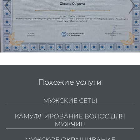
Конту
Седы
воло
окра
Парик
Похожие услуги
Парик
МУЖСКИЕ СЕТЫ
Парик
КАМУФЛИРОВАНИЕ ВОЛОС ДЛЯ
МУЖЧИН
Стри
Женс
МУЖСКОЕ ОКРАШИВАНИЕ