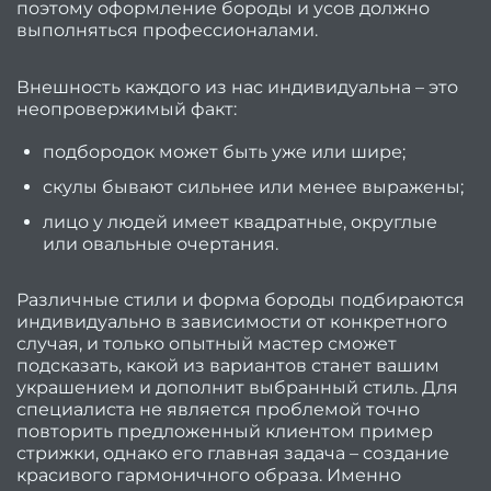
поэтому оформление бороды и усов должно
хоро
выполняться профессионалами.
са
крас
Внешность каждого из нас индивидуальна – это
неопровержимый факт:
в Кие
О
подбородок может быть уже или шире;
де
скулы бывают сильнее или менее выражены;
блон
лицо у людей имеет квадратные, округлые
или овальные очертания.
Найт
врем
Различные стили и форма бороды подбираются
на вс
индивидуально в зависимости от конкретного
случая, и только опытный мастер сможет
Инстр
подсказать, какой из вариантов станет вашим
от
украшением и дополнит выбранный стиль. Для
специалиста не является проблемой точно
повторить предложенный клиентом пример
к
стрижки, однако его главная задача – создание
красивого гармоничного образа. Именно
Ка