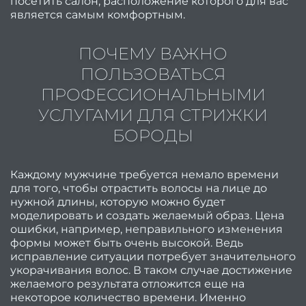
посетить салон, расположение которого для вас
является самым комфортным.
це
Отзы
ПОЧЕМУ ВАЖНО
На
ПОЛЬЗОВАТЬСЯ
коман
ПРОФЕССИОНАЛЬНЫМИ
УСЛУГАМИ ДЛЯ СТРИЖКИ
обору
БОРОДЫ
косме
Каждому мужчине требуется немало времени
для того, чтобы отрастить волосы на лице до
Безоп
нужной длины, которую можно будет
моделировать и создать желаемый образ. Цена
ошибки, например, неправильного изменения
Поле
формы может быть очень высокой. Ведь
исправление ситуации потребует значительного
мате
укорачивания волос. В таком случае достижение
желаемого результата отложится еще на
некоторое количество времени. Именно
выбр