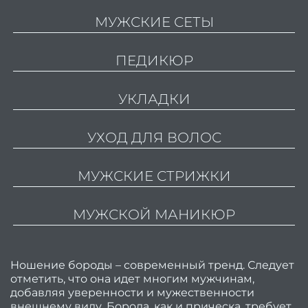
МУЖСКИЕ СЕТЫ
Актив
р
ПЕДИКЮР
в
Ухо
УКЛАДКИ
волос
Ухо
УХОД ДЛЯ ВОЛОС
волос
Ori
МУЖСКИЕ СТРИЖКИ
Бров
ресн
МУЖСКОЙ МАНИКЮР
Лами
Окра
Ношение бороды – современный тренд. Следует
моде
отметить, что она идет многим мужчинам,
добавляя уверенности и мужественности
Проф
внешнему виду. Борода, как и прическа, требует