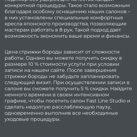
конкретной процедуры. Такое стало возможным
в мод
благодаря особому оснащению наших салонов –
2
в них установлены специальные комфортные
кресла японского производства, позволяющие
го
мастерам работать в 8 рук. Такой подход дает
Ка
возможность экономить ваше время и финансы.
стри
подой
Цена стрижки бороды зависит от сложности
работы. Однако вы можете получить скидку в
размере 10 % стоимости услуги при условии
тон
записи на нашем сайте. После завершения
стрижки бороды не забудьте запланировать
вол
следующий визит. При осуществлении записи в
Ка
салоне вы сможете получить 5 % скидки. Найдите
немного времени в своем интенсивном
стри
графике, чтобы посетить салон Fast Line Studio и
подой
сделать недолгую расслабляющую паузу,
одновременно выполнив все необходимые
уходовые процедуры.
круг
ли