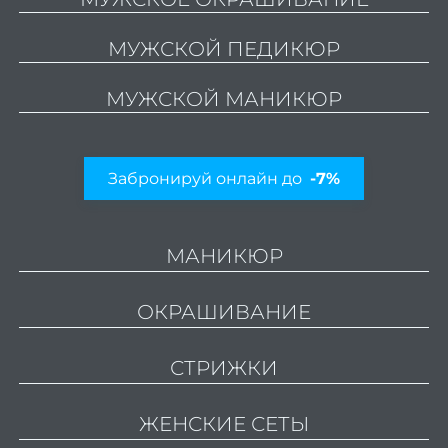
стри
МУЖСКОЙ ПЕДИКЮР
Мужс
стри
МУЖСКОЙ МАНИКЮР
Стриж
боро
Стри
Забронируй онлайн до
-7%
кудря
во
МАНИКЮР
Уклад
вол
ОКРАШИВАНИЕ
Свад
при
СТРИЖКИ
и ук
Трихо
ЖЕНСКИЕ СЕТЫ
ко