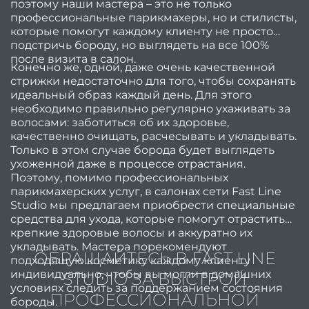
поэтому наши мастера – это не только
мани
профессиональные парикмахеры, но и стилисты,
в мод
которые помогут каждому клиенту не просто
подстричь бороду, но выглядеть на все 100%
после визита в салон.
Конечно же, одной, даже очень качественной
го
стрижки недостаточно для того, чтобы сохранять
идеальный образ каждый день. Для этого
необходимо правильно регулярно ухаживать за
выбр
волосами: заботиться об их здоровье,
хоро
качественно очищать, расчесывать и укладывать.
са
Только в этом случае борода будет выглядеть
ухоженной даже в процессе отрастания.
крас
Поэтому, помимо профессиональных
в Кие
парикмахерских услуг, в салонах сети Fast Line
Studio мы предлагаем приобрести специальные
Лучш
средства для ухода, которые помогут отрастить
стриж
крепкие здоровые волосы и аккуратно их
укладывать. Мастера порекомендуют
ОБРАЩАЙТЕСЬ В FAST LINE
подходящую косметику каждому клиенту
женщ
индивидуально, чтобы вы могли в домашних
STUDIO ЗА БЫСТРОЙ
условиях следить за поддержанием состояния
по
ПРОФЕССИОНАЛЬНОЙ
бороды.
40 