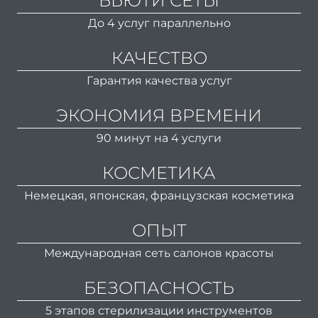
БЬЮТИ СЕТЫ
бород
До 4 услуг параллельно
Лече
врос
КАЧЕСТВО
н
Гарантия качества услуг
Окра
ЭКОНОМИЯ ВРЕМЕНИ
90 минут на 4 услуги
Конс
КОСМЕТИКА
окра
Немецкая, японская, французская косметика
В
окра
ОПЫТ
Международная сеть салонов красоты
окра
БЕЗОПАСНОСТЬ
Окра
5 этапов стерилизации инструментов
корн