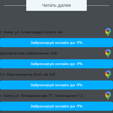
Луч
Читать далее
женс
стри
длин
г. Киев, ул. Александра Олеся, 4А
вол
Забронируй онлайн до
-7%
Днепровская набережная, 20Б
пр
обраб
Забронируй онлайн до
-7%
инст
Ул. Максимовича 26-б, оф 447
ма
Забронируй онлайн до
-7%
Как п
г. Киев, ул. Богдановская, 7Г, Помещение 1-3
окра
Забронируй онлайн до
-7%