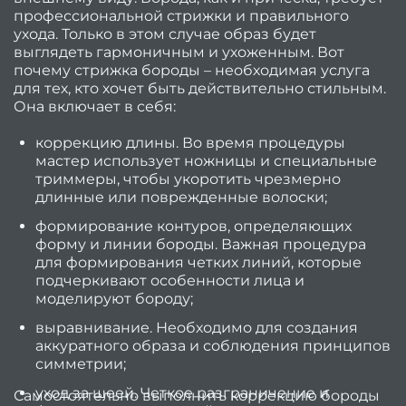
св
профессиональной стрижки и правильного
ухода. Только в этом случае образ будет
Се
выглядеть гармоничным и ухоженным. Вот
(набо
почему стрижка бороды – необходимая услуга
для тех, кто хочет быть действительно стильным.
усл
Она включает в себя:
Мани
коррекцию длины. Во время процедуры
мастер использует ножницы и специальные
педи
триммеры, чтобы укоротить чрезмерно
длинные или поврежденные волоски;
Женс
формирование контуров, определяющих
с
форму и линии бороды. Важная процедура
для формирования четких линий, которые
Мужс
подчеркивают особенности лица и
с
моделируют бороду;
Мужч
выравнивание. Необходимо для создания
аккуратного образа и соблюдения принципов
Мужс
симметрии;
са
уход за шеей. Четкое разграничение и
Самостоятельно выполнить коррекцию бороды
крас