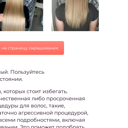
 на страницу окрашивания
ный. Пользуйтесь
стоянии.
 которых стоит избегать.
ачественная либо просроченная
дуры для волос, такие,
аточно агрессивной процедурой,
 всеми подробностями, включая
ивании. Это поможет подобрать