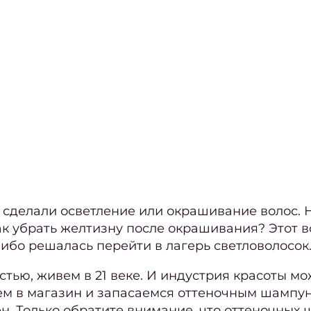
сделали осветление или окрашивание волос. Н
ак убрать желтизну после окрашивания?
Этот в
либо решалась перейти в лагерь
светловолосок
стью, живем в 21 веке. И индустрия красоты мож
ем в магазин и запасаемся оттеночным шампу
н. Только обратите внимание, что оттеночных 