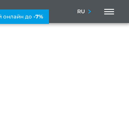
Menu
RU
й онлайн до
-7%
рашивания?