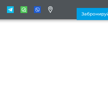
1
Заброниру
ь желтизну после ок