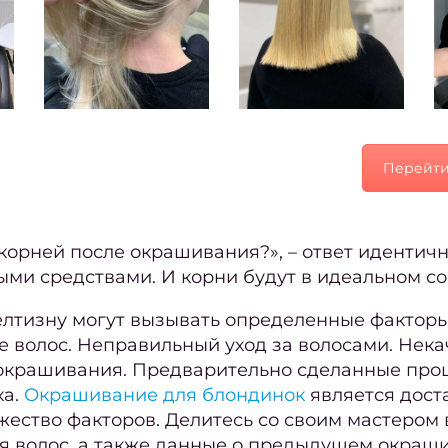
Перейти
 корней после окрашивания
?», – ответ идентич
и средствами. И корни будут в идеальном со
желтизну могут вызывать определенные факторы,
е волос. Неправильный уход за волосами. Нек
окрашивания. Предварительно сделанные проце
ка.
Окрашивание для блондинок
является дост
ожество факторов. Делитесь со своим мастером
я волос, а также данные о предыдущем окраш