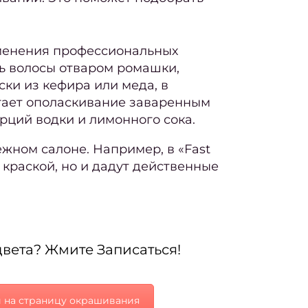
менения профессиональных
ть волосы отваром ромашки,
ки из кефира или меда, в
огает ополаскивание заваренным
рций водки и лимонного сока.
жном салоне. Например, в «Fast
 краской, но и дадут действенные
цвета? Жмите Записаться!
 на страницу окрашивания