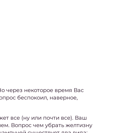
о через некоторое время Вас
опрос беспокоил, наверное,
.
ет все (ну или почти все). Ваш
нем. Вопрос
чем убрать желтизну
шампуней существует два вида: