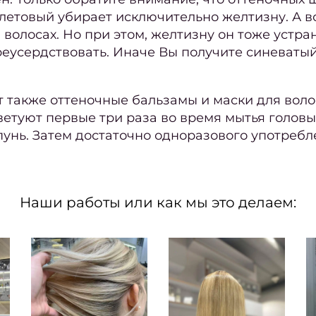
летовый убирает исключительно желтизну. А во
волосах. Но при этом, желтизну он тоже устра
реусердствовать. Иначе Вы получите синеватый
 также оттеночные бальзамы и маски для воло
ветуют первые три раза во время мытья голов
пунь. Затем достаточно одноразового употребл
Наши работы или как мы это делаем: