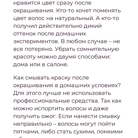
нравится цвет сразу после
восст
окрашивания. Кто-то хочет поменять
цвет волос на натуральный. А кто-то
Педи
получил действительно дикий
ПР
оттенок после домашних
экспериментов. В любом случае – не
Ногте
все потеряно. Убрать сомнительную
ус
красоту можно двумя способами:
Женс
дома или в салоне.
педи
Как
смывать краску после
Мужс
окрашивания
в домашних условиях?
педи
Для этого лучше не использовать
Педи
профессиональные средства. Так как
покр
можно испортить волосы и даже
получить
ожог
. Если нанести смывку
ге
неправильно – волосы могут пойти
Аппа
пятнами, либо стать сухими, ломкими
п