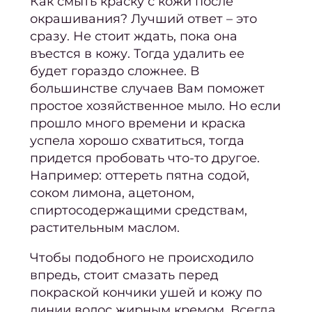
Как смыть краску с кожи после
окрашивания
? Лучший ответ – это
Конту
сразу. Не стоит ждать, пока она
Седы
въестся
в кожу. Тогда удалить ее
воло
будет гораздо сложнее. В
большинстве случаев Вам поможет
простое хозяйственное мыло. Но если
окра
прошло много времени и краска
Парик
успела хорошо схватиться, тогда
придется
пробовать что-то другое.
Например: оттереть пятна содой,
соком лимона, ацетоном,
Парик
спиртосодержащими средствам,
растительным маслом.
Парик
Чтобы подобного не происходило
впредь, стоит смазать перед
Стри
покраской кончики ушей и кожу по
Женс
линии волос жирным кремом. Всегда