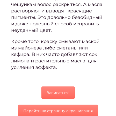
бород
чешуйкам волос раскрыться. А масла
растворяют и выводят красящие
Лече
пигменты. Это довольно безобидный
врос
и даже полезный способ исправить
н
неудачный цвет.
Окра
Кроме того, краску смывают маской
из майонеза либо сметаны или
Конс
кефира. В них часто добавляют сок
лимона и растительные масла, для
окра
усиления эффекта.
В
окра
Записаться!
окра
Окра
Перейти на страницу окрашивания
корн