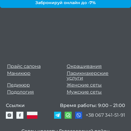
Забронируй онлайн до
-7%
Мужс
стри
Стриж
боро
Мужс
мани
Мужс
Прайс салона
Окрашивания
педи
Маникюр
Парикмахерские
услуги
Педикюр
Женские сеты
окра
Подология
Мужские сеты
Ссылки
Время работы: 9:00 – 21:00
Каму
+38 067 341-51-91
Мужс