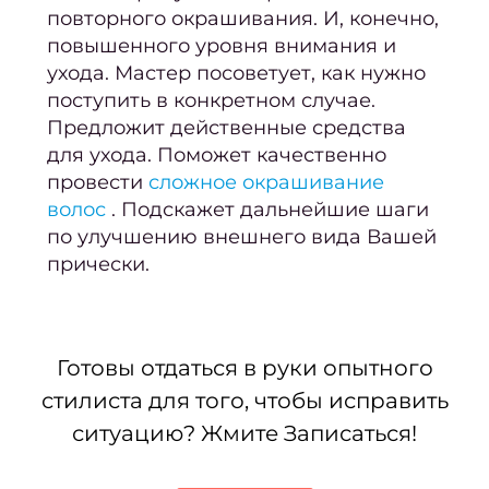
повторного окрашивания. И, конечно,
Актив
повышенного уровня внимания и
р
ухода. Мастер посоветует, как нужно
в
поступить в конкретном случае.
Предложит
действенные средства
Ухо
для ухода. Поможет качественно
волос
провести
сложное окрашивание
Ухо
волос
. Подскажет дальнейшие шаги
волос
по улучшению внешнего вида Вашей
прически.
Ori
Бров
ресн
Готовы отдаться в руки опытного
Лами
стилиста для того, чтобы исправить
Окра
ситуацию? Жмите Записаться!
моде
Проф