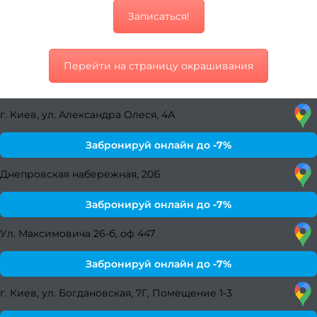
св
Записаться!
Се
(набо
Перейти на страницу окрашивания
усл
Мани
г. Киев, ул. Александра Олеся, 4А
педи
Забронируй онлайн до
-7%
Женс
Днепровская набережная, 20Б
с
Забронируй онлайн до
-7%
Мужс
с
Ул. Максимовича 26-б, оф 447
Мужч
Забронируй онлайн до
-7%
Мужс
са
г. Киев, ул. Богдановская, 7Г, Помещение 1-3
крас