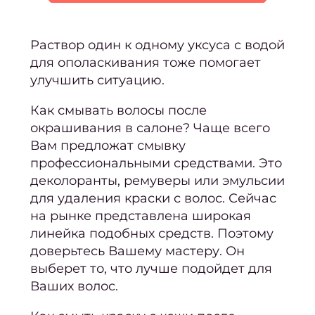
Освет
Тонир
Раствор один к одному уксуса с водой
для ополаскивания тоже помогает
Худож
улучшить ситуацию.
ок
Как смывать волосы после
окрашивания
в салоне? Чаще всего
окра
Вам предложат смывку
Мели
профессиональными средствами. Это
Кали
деколоранты, ремуверы или эмульсии
ме
для удаления краски с волос. Сейчас
на рынке представлена широкая
Коло
линейка подобных средств. Поэтому
Бала
доверьтесь Вашему мастеру. Он
Омбр
выберет то, что лучше подойдет для
Ваших волос.
Шату
Airto