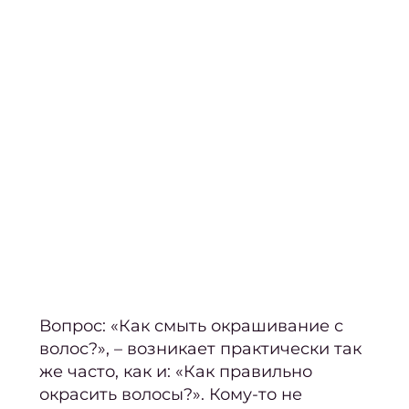
Нара
окрашивание?
Кор
наро
Аппа
ма
Мани
покр
ге
Фран
м
Вопрос:
«
Как смыть окрашивание с
Свад
волос
?», – возникает практически так
ман
же часто, как и: «Как правильно
окрасить волосы?». Кому-то не