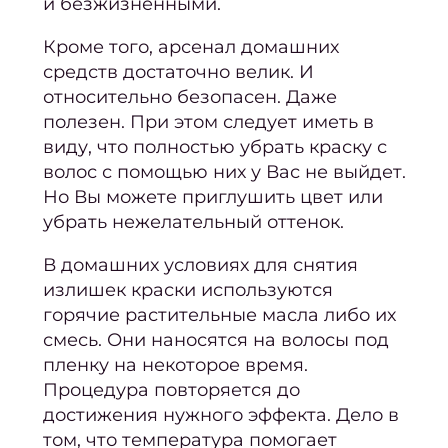
и безжизненными.
Масс
Кроме того, арсенал домашних
ст
средств достаточно велик. И
Подол
относительно безопасен. Даже
Подол
полезен. При этом следует иметь в
виду, что полностью убрать краску с
все у
волос с помощью них у Вас не выйдет.
Меди
Но Вы можете приглушить цвет или
убрать нежелательный оттенок.
Подол
В домашних условиях для снятия
ко
излишек краски используются
Удале
горячие растительные масла либо их
мозо
смесь. Они наносятся на волосы под
пленку на некоторое время.
Уд
Процедура повторяется до
нато
достижения нужного эффекта. Дело в
Удал
том, что температура помогает