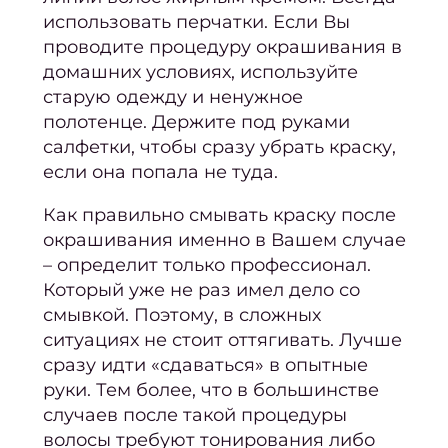
стри
использовать
перчатки
. Если Вы
проводите процедуру окрашивания в
Мужс
домашних условиях, используйте
стри
старую одежду и ненужное
Стриж
полотенце. Держите под руками
боро
салфетки, чтобы сразу убрать краску,
если она попала не туда.
Стри
кудря
Как правильно смывать краску после
во
окрашивания
именно в Вашем случае
– определит только профессионал.
Уклад
Который уже не раз имел дело со
вол
смывкой. Поэтому, в сложных
Свад
ситуациях не стоит оттягивать. Лучше
при
сразу идти «сдаваться» в опытные
и ук
руки. Тем более, что в большинстве
случаев после такой процедуры
Трихо
волосы требуют тонирования либо
ко