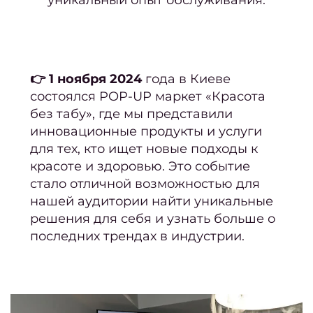
восст
Педи
ПР
👉
1 ноября 2024
года в Киеве
Ногте
состоялся POP-UP маркет «Красота
без табу», где мы представили
ус
инновационные продукты и услуги
Женс
для тех, кто ищет новые подходы к
педи
красоте и здоровью. Это событие
Мужс
стало отличной возможностью для
педи
нашей аудитории найти уникальные
решения для себя и узнать больше о
Педи
последних трендах в индустрии.
покр
ге
Аппа
п