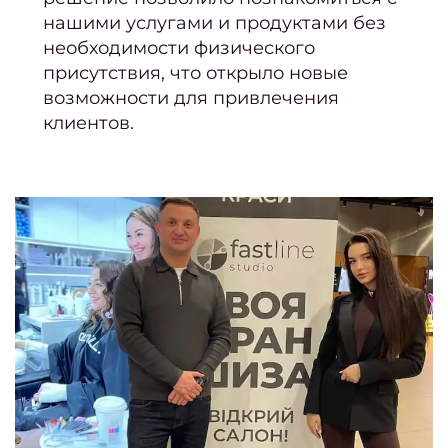
нашими услугами и продуктами без
Мужс
необходимости физического
стри
присутствия, что открыло новые
Стриж
возможности для привлечения
боро
клиентов.
Мужс
мани
Мужс
педи
окра
Каму
Мужс