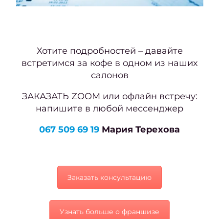
Луч
женс
стри
Хотите подробностей – давайте
длин
встретимся за кофе в одном из наших
салонов
вол
ЗАКАЗАТЬ ZOOM или офлайн встречу:
пр
напишите в любой мессенджер
обраб
067 509 69 19
Мария Терехова
инст
ма
Как п
Заказать консультацию
окра
Узнать больше о франшизе