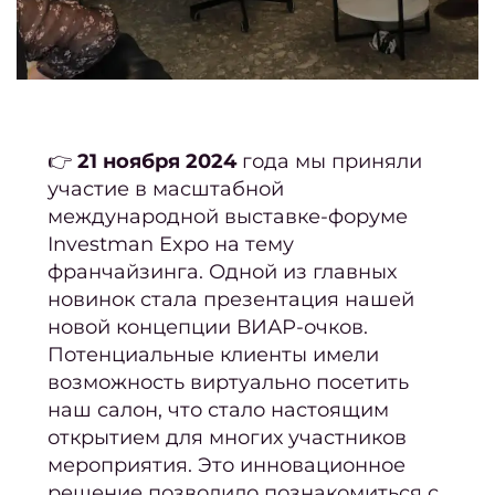
св
Се
(набо
усл
Мани
👉
21 ноября 2024
года мы приняли
участие в масштабной
педи
международной выставке-форуме
Investman Expo на тему
Женс
франчайзинга. Одной из главных
с
новинок стала презентация нашей
Мужс
новой концепции ВИАР-очков.
с
Потенциальные клиенты имели
возможность виртуально посетить
Мужч
наш салон, что стало настоящим
Мужс
открытием для многих участников
са
мероприятия. Это инновационное
крас
решение позволило познакомиться с