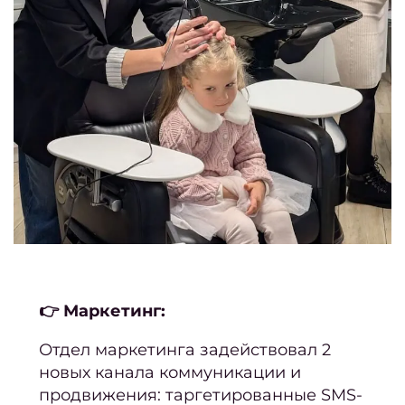
Лучш
женс
стри
на ос
2
Мани
корот
но
Крас
ман
👉 Маркетинг:
– лу
нов
Отдел маркетинга задействовал 2
новых канала коммуникации и
Ка
продвижения: таргетированные SMS-
педи