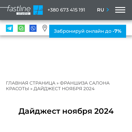
M
RU
+380 673 415 191
УСЛ
Забронируй онлайн до
-7%
Мани
ПР
Ногте
ус
Женс
ГЛАВНАЯ СТРАНИЦА
»
ФРАНШИЗА САЛОНА
мани
КРАСОТЫ
»
ДАЙДЖЕСТ НОЯБРЯ 2024
Мужс
мани
Дайджест ноября 2024
Нара