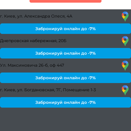
ст
г. Киев, ул. Александра Олеся, 4А
муж
стр
Забронируй онлайн до
-7%
полуб
Днепровская набережная, 20Б
Как 
убр
Забронируй онлайн до
-7%
окра
Ул. Максимовича 26-б, оф 447
К
Забронируй онлайн до
-7%
г. Киев, ул. Богдановская, 7Г, Помещение 1-3
окра
Забронируй онлайн до
-7%
Как п
окра