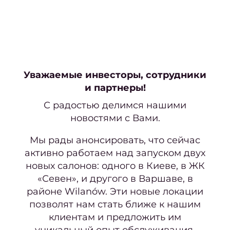
Нара
Кор
наро
Уважаемые инвесторы, сотрудники
Аппа
и партнеры!
ма
С радостью делимся нашими
Мани
новостями с Вами.
покр
Мы рады анонсировать, что сейчас
ге
активно работаем над запуском двух
Фран
новых салонов: одного в Киеве, в ЖК
м
«Севен», и другого в Варшаве, в
Свад
районе Wilanów. Эти новые локации
ман
позволят нам стать ближе к нашим
клиентам и предложить им
уникальный опыт обслуживания.