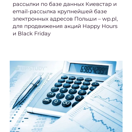
рассылки по базе данных Киевстар и
в мод
email-рассылка крупнейшей базе
2
электронных адресов Польши – wp.pl,
го
для продвижения акций Happy Hours
и Black Friday
Ка
стри
подой
тон
вол
Ка
стри
подой
круг
ли