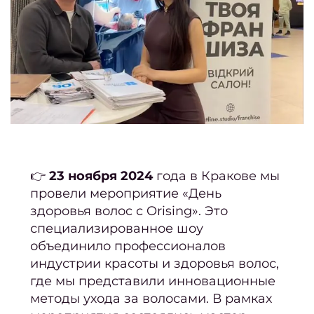
це
Отзы
На
коман
обору
👉
23 ноября 2024
года в Кракове мы
косме
провели мероприятие «День
Безоп
здоровья волос с Orising». Это
специализированное шоу
объединило профессионалов
Поле
индустрии красоты и здоровья волос,
мате
где мы представили инновационные
методы ухода за волосами. В рамках
выбр