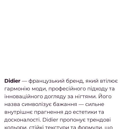
боро
Ст
кучер
во
Уклад
волос
Весіл
зачі
Didier
— французький бренд, який втілює
уклад
гармонію моди, професійного підходу та
інноваційного догляду за нігтями. Його
Дог
назва символізує бажання — сильне
внутрішнє прагнення до естетики та
волос
досконалості. Didier пропонує трендові
Дог
кольори, стійкі текстури та формули, що