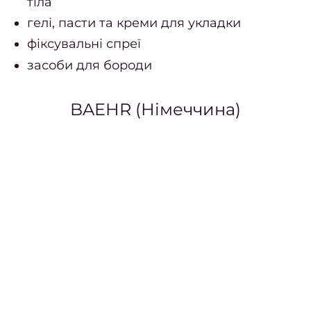
тіла
натоп
гелі, пасти та креми для укладки
Вида
фіксувальні спреї
боро
засоби для бороди
Лікув
врос
BAEHR (Німеччина)
Фарб
в
Консу
фарб
Вс
фарб
Чо