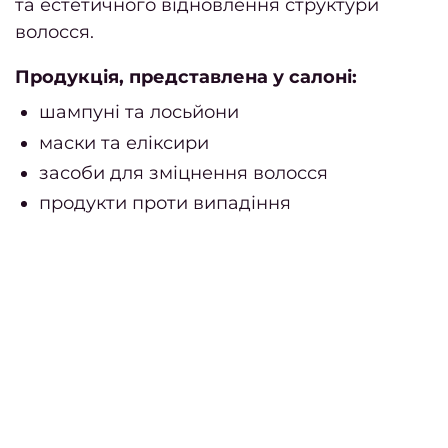
ман
та естетичного відновлення структури
волосся.
стри
Продукція, представлена у салоні:
під
шампуні та лосьйони
маски та еліксири
круг
засоби для зміцнення волосся
облич
продукти проти випадіння
Як п
фарб
Як
трим
фарб