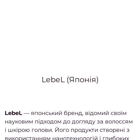
Про
нас
Про
нас
Ваканс
салон
В
ваканс
LebeL (Японія)
Май
манік
педи
LebeL
— японський бренд, відомий своїм
Перук
науковим підходом до догляду за волоссям
сти
і шкірою голови. Його продукти створені з
Адмін
використанням нанотехнологій і глибоких