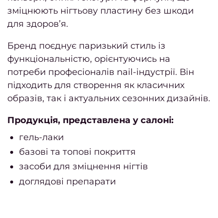
зміцнюють нігтьову пластину без шкоди
волос
для здоров’я.
ORi
Бренд поєднує паризький стиль із
Актив
функціональністю, орієнтуючись на
р
потреби професіоналів nail-індустрії. Він
вол
підходить для створення як класичних
Трихо
образів, так і актуальних сезонних дизайнів.
консу
Продукція, представлена у салоні:
Бров
гель-лаки
та ві
базові та топові покриття
Ламін
засоби для зміцнення нігтів
Фарб
доглядові препарати
моде
Проф