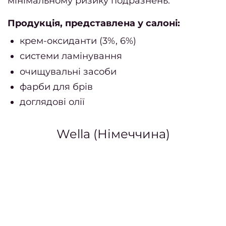
мінімальному ризику подразнень.
коман
Продукція, представлена у салоні:
облад
крем-оксиданти (3%, 6%)
системи ламінування
очищувальні засоби
косме
фарби для брів
Безпе
доглядові олії
в сал
Wella (Німеччина)
конфі
Корис
Персо
Дого