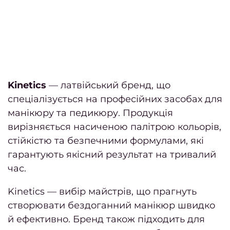
Берез
Дайд
за 
Січен
Kinetics
— латвійський бренд, що
202
спеціалізується на професійних засобах для
манікюру та педикюру. Продукція
Листо
вирізняється насиченою палітрою кольорів,
гру
стійкістю та безпечними формулами, які
гарантують якісний результат на тривалий
Жовт
час.
2
Kinetics — вибір майстрів, що прагнуть
Верес
створювати бездоганний манікюр швидко
й ефективно. Бренд також підходить для