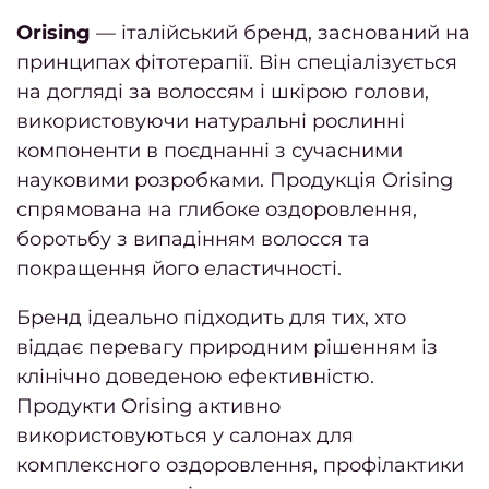
чоло
Orising
— італійський бренд, заснований на
ман
принципах фітотерапії. Він спеціалізується
на догляді за волоссям і шкірою голови,
пр
використовуючи натуральні рослинні
компоненти в поєднанні з сучасними
фарбу
науковими розробками. Продукція Orising
Як ст
спрямована на глибоке оздоровлення,
чол
боротьбу з випадінням волосся та
покращення його еластичності.
ст
напів
Бренд ідеально підходить для тих, хто
віддає перевагу природним рішенням із
пра
клінічно доведеною ефективністю.
обр
Продукти Orising активно
інстр
використовуються у салонах для
комплексного оздоровлення, профілактики