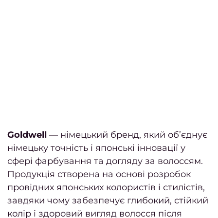
к
Чолов
стри
Стриж
боро
Чолов
ман
Чолов
пед
Goldwell
— німецький бренд, який об’єднує
Чо
німецьку точність і японські інновації у
фарб
сфері фарбування та догляду за волоссям.
Продукція створена на основі розробок
в
провідних японських колористів і стилістів,
Каму
завдяки чому забезпечує глибокий, стійкий
колір і здоровий вигляд волосся після