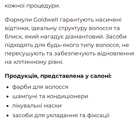
Чолов
кожної процедури.
се
Формули Goldwell гарантують насичені
Подар
відтінки, ідеальну структуру волосся та
серти
блиск, який нагадує діамантовий. Засоби
підходять для будь-якого типу волосся, не
ПРА
пересушують та забезпечують відновлення
на клітинному рівні.
Акц
Продукція, представлена у салоні:
Fa
фарби для волосся
Li
шампуні та кондиціонери
лікувальні маски
Stud
засоби для укладання та фіксації
Пор