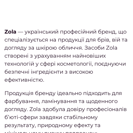
коро
ніг
Як
Zola
— український професійний бренд, що
манік
спеціалізується на продукції для брів, вій та
в мод
догляду за шкірою обличчя. Засоби Zola
2
створені з урахуванням найновіших
ро
технологій у сфері косметології, поєднуючи
безпечні інгредієнти з високою
Я
ефективністю.
педи
в мо
Продукція бренду ідеально підходить для
2
фарбування, ламінування та щоденного
ро
догляду. Zola здобула довіру професіоналів
б’юті-сфери завдяки стабільному
Відгу
результату, природному ефекту та
На