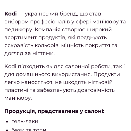
жовте
20
Kodi
— український бренд, що став
вибором професіоналів у сфері манікюру та
верес
педикюру. Компанія створює широкий
2
асортимент продуктів, які поєднують
яскравість кольорів, міцність покриття та
Бло
догляд за нігтями.
Зап
Kodi підходить як для салонної роботи, так і
для домашнього використання. Продукти
на 
легко наносяться, не шкодять нігтьовій
пластині та забезпечують довговічність
Н
манікюру.
Сал
Продукція, представлена у салоні:
гель-лаки
Нов
бази та топи