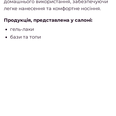
домашнього використання, забезпечуючи
серпе
легке нанесення та комфортне носіння.
2
Продукція, представлена у салоні:
гель-лаки
липе
бази та топи
20
черве
2
квітен
траве
20
берез