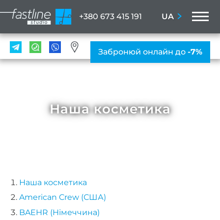
M
UA
+380 673 415 191
ПОС
Забронюй онлайн до
-7%
Мані
ПРА
Нігтьо
Наша косметика
послу
Жіно
мані
Чолов
ман
Наша косметика
Наро
American Crew (США)
BAEHR (Німеччина)