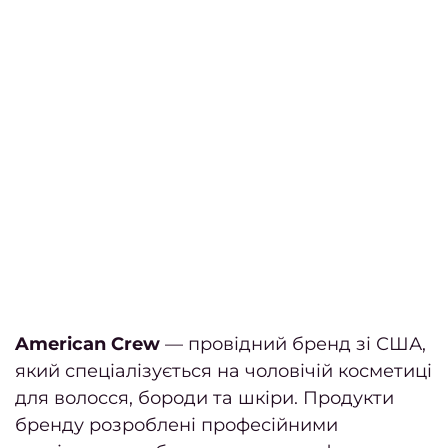
відно
Педи
ПРА
Нігтьо
послу
Жіно
педи
Чолов
пед
American Crew
— провідний бренд зі США,
Педи
який спеціалізується на чоловічій косметиці
гель-
для волосся, бороди та шкіри. Продукти
бренду розроблені професійними
Апар