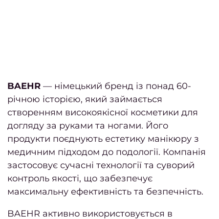
фарб
в
Фарб
к
в
Освіт
BAEHR
— німецький бренд із понад 60-
річною історією, який займається
Х
створенням високоякісної косметики для
фарб
догляду за руками та ногами. Його
Кол
продукти поєднують естетику манікюру з
фарб
медичним підходом до подології. Компанія
Мелір
застосовує сучасні технології та суворий
контроль якості, що забезпечує
Каліф
максимальну ефективність та безпечність.
ме
BAEHR активно використовується в
Колор