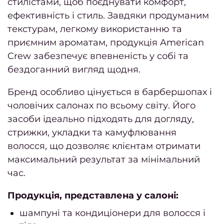
стилістами, щоб поєднувати комфорт,
пед
ефективність і стиль. Завдяки продуманим
Маса
текстурам, легкому використанню та
сто
приємним ароматам, продукція American
Подол
Crew забезпечує впевненість у собі та
бездоганний вигляд щодня.
Подол
Бренд особливо цінується в барбершопах і
пос
чоловічих салонах по всьому світу. Його
засоби ідеально підходять для догляду,
Меди
стрижки, укладки та камуфлювання
пед
волосся, що дозволяє клієнтам отримати
Подол
максимальний результат за мінімальний
консу
час.
Вида
Продукція, представлена у салоні:
мо
шампуні та кондиціонери для волосся і
Вида