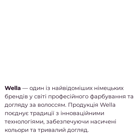
офе
Відг
Фра
Фран
са
к
Приб
Wella
— один із найвідоміших німецьких
сало
брендів у світі професійного фарбування та
Дайд
догляду за волоссям. Продукція Wella
Траве
поєднує традиції з інноваційними
технологіями, забезпечуючи насичені
черве
кольори та тривалий догляд.
20