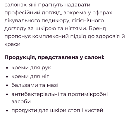
салонах, які прагнуть надавати
Тонув
професійний догляд, зокрема у сферах
Бала
лікувального педикюру, гігієнічного
догляду за шкірою та нігтями. Бренд
Омбр
пропонує комплексний підхід до здоров’я й
Шату
краси.
Airto
Продукція, представлена у салоні:
Конту
креми для рук
вол
креми для ніг
Си
бальзами та мазі
волос
антибактеріальні та протимікробні
При
засоби
фарб
продукти для шкіри стоп і кистей
Каму
с