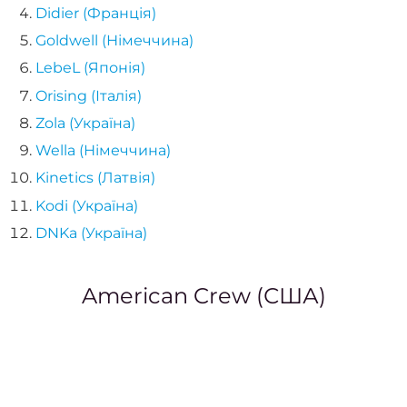
Наро
Didier (Франція)
Goldwell (Німеччина)
LebeL (Японія)
Кор
Orising (Італія)
наро
Zola (Україна)
Wella (Німеччина)
Апар
Kinetics (Латвія)
ма
Kodi (Україна)
Мані
DNKa (Україна)
покри
гел
American Crew (США)
Фран
Весіл
ман