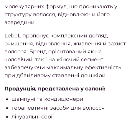
сало
молекулярних формул, що проникають у
структуру волосся, відновлюючи його
Опер
зсередини.
це
LebeL пропонує комплексний догляд —
очищення, відновлення, живлення й захист
Цікаві
волосся. Бренд орієнтований як на
статті
чоловічий, так і на жіночий сегмент,
Знайт
забезпечуючи максимальну ефективність
час н
при дбайливому ставленні до шкіри.
вс
Продукція, представлена у салоні:
Як п
шампуні та кондиціонери
фарбу
терапевтичні засоби для волосся
лікувальні серії
Як п
ж