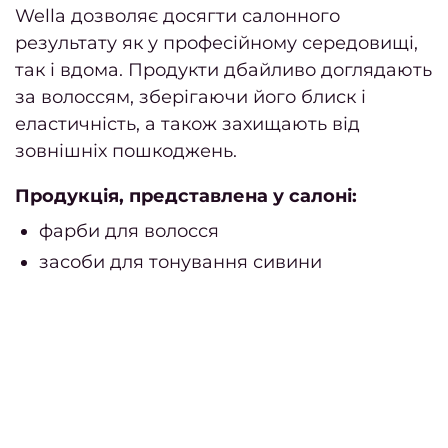
Wella дозволяє досягти салонного
Люти
результату як у професійному середовищі,
берез
так і вдома. Продукти дбайливо доглядають
за волоссям, зберігаючи його блиск і
еластичність, а також захищають від
Берез
зовнішніх пошкоджень.
Січен
Продукція, представлена у салоні:
т
фарби для волосся
люти
засоби для тонування сивини
202
2024
рік
Листо
2
Жовт