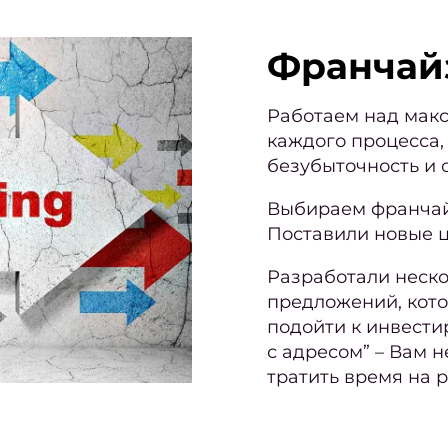
Франчай
Работаем над мак
каждого процесса,
безубыточность и 
Выбираем франчай
Поставили новые ц
Разработали неско
предложений, кото
подойти к инвест
с адресом” – Вам 
тратить время на р