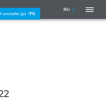
Menu
RU
й онлайн до
-7%
22