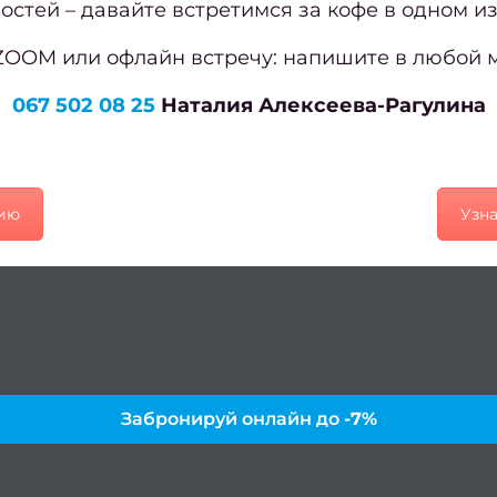
остей – давайте встретимся за кофе в одном и
ZOOM или офлайн встречу: напишите в любой 
067 502 08 25
Наталия Алексеева-Рагулина
цию
Узн
Забронируй онлайн до
-7%