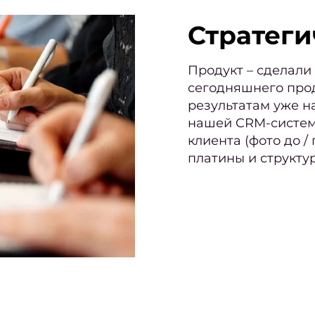
Стратеги
Продукт – сделал
сегодняшнего прод
результатам уже н
нашей CRM-системе
клиента (фото до /
платины и структур