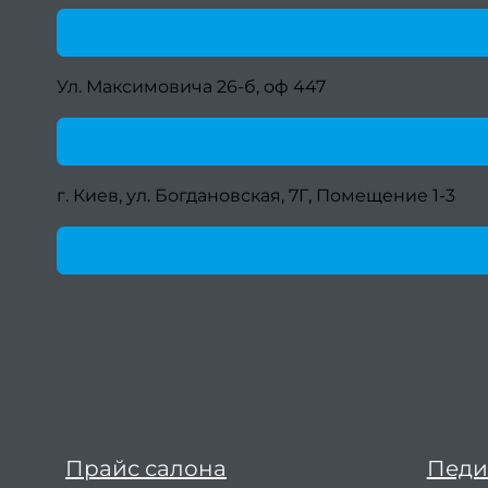
Ул. Максимовича 26-б, оф 447
г. Киев, ул. Богдановская, 7Г, Помещение 1-3
Прайс салона
Пед