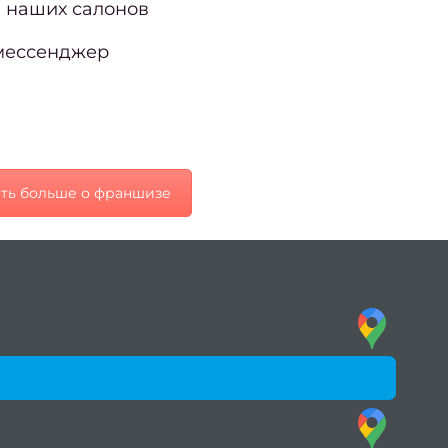
з наших салонов
мессенджер
ать больше о франшизе