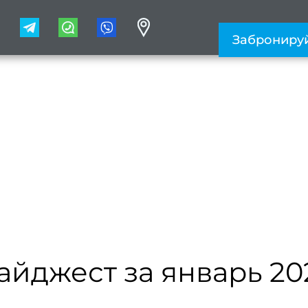
1
Заброниру
айджест за январь 20