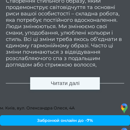
Створення стильного образу, який
волос
продемонструє світовідчуття та основні
риси вашої особистості – складна робота,
Весіл
яка потребує постійного вдосконалення.
зачі
Люди змінюються. Ми змінюємо свої
смаки, уподобання, улюблені кольори і
стиль. Всі ці зміни треба якось об’єднати в
уклад
єдиному гармонійному образі. Часто ці
Дог
зміни починаються з відвідування
розслабляючого спа з подальшим
доглядом або стрижкою волосся,
волос
додаванням кольору зовнішньому образу.
Дог
Fast Line Studio – салон краси на
Читати далі
Печерську, в якому на вас чекають
кваліфіковані професіонали-майстри.
волос
Саме завдяки їхній майстерності звична
ORi
слуху перукарня перетворюється на
м. Київ, вул. Олександра Олеся, 4А
чудову послугу створення зовнішності, що
Актив
відповідає вашому новому відчуттю стилю.
р
Забронюй онлайн до
-7%
САЛОН КРАСИ, ЯКОМУ
вол