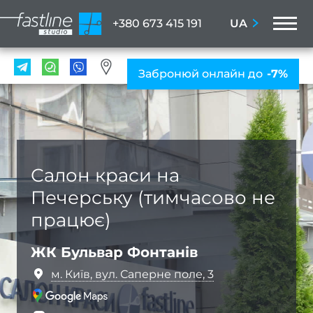
M
UA
+380 673 415 191
ПОС
Забронюй онлайн до
-7%
Мані
ПРА
Нігтьо
послу
Салон краси на
Жіно
Печерську (тимчасово не
мані
працює)
Чолов
ман
ЖК Бульвар Фонтанів
Наро
м. Київ, вул. Саперне поле, 3