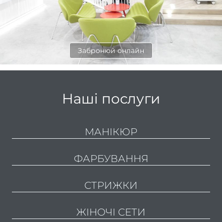
відно
Педи
Забронюй онлайн
ПРА
Нігтьо
послу
Наші послуги
Жіно
педи
Чолов
МАНІКЮР
пед
ФАРБУВАННЯ
Педи
гель-
СТРИЖКИ
Апар
пед
ЖІНОЧІ СЕТИ
Маса