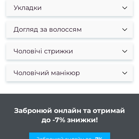
к
Укладки
в
Освіт
Догляд за волоссям
Х
фарб
Чоловічі стрижки
Кол
фарб
Чоловічий манікюр
Мелір
Каліф
ме
Колор
Забронюй онлайн та отримай
Тонув
до -7% знижки!
Бала
Омбр