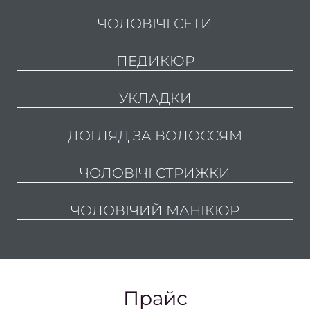
сто
ЧОЛОВІЧІ СЕТИ
Подол
ПЕДИКЮР
Подол
УКЛАДКИ
пос
Меди
ДОГЛЯД ЗА ВОЛОССЯМ
пед
Подол
ЧОЛОВІЧІ СТРИЖКИ
консу
ЧОЛОВІЧИЙ МАНІКЮР
Вида
мо
Вида
натоп
Прайс
Вида