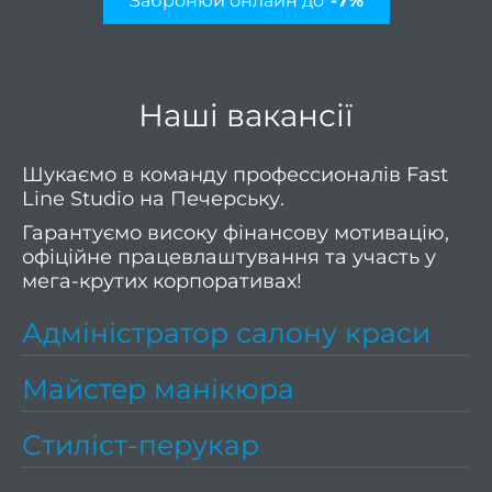
Забронюй онлайн до
-7%
Шату
Airto
Конту
Наші вакансії
вол
Си
Шукаємо в команду профессионалів Fast
Line Studio на Печерську.
волос
Гарантуємо високу фінансову мотивацію,
При
офіційне працевлаштування та участь у
фарб
мега-крутих корпоративах!
Каму
Адміністратор салону краси
с
Майстер манікюра
Перук
п
Стиліст-перукар