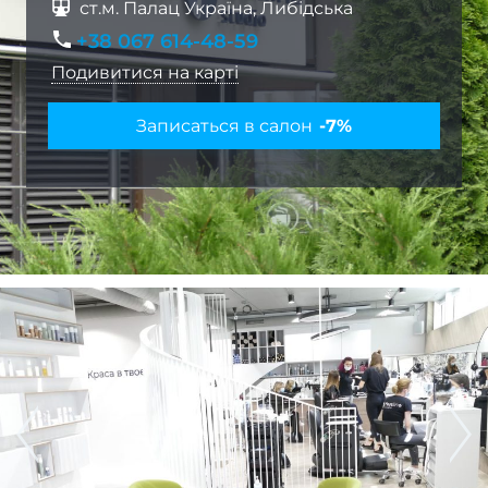
Наро
ст.м. Палац Україна, Либідська
+38 067 614-48-59
Кор
Подивитися на карті
наро
Записаться в салон
-7%
Апар
ма
Мані
покри
гел
Фран
Весіл
ман