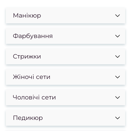
боро
Лікув
Манікюр
врос
Фарбування
Фарб
в
Стрижки
Консу
фарб
Жіночі сети
Вс
фарб
Чоловічі сети
Чо
фарб
Педикюр
в
Фарб