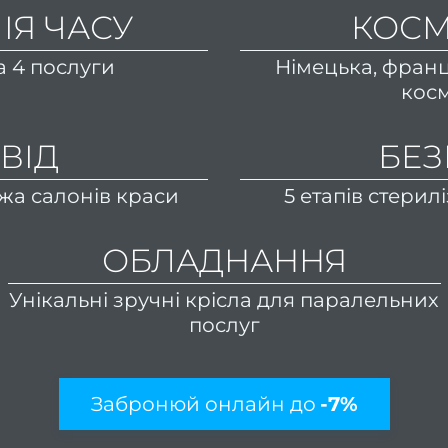
ІЯ ЧАСУ
КОСМ
а 4 послуги
Німецька, франц
кос
ВІД
БЕЗ
а салонів краси
5 етапів стерилі
ОБЛАДНАННЯ
Унікальні зручні крісла для паралельних
послуг
Забронюй онлайн до
-7%