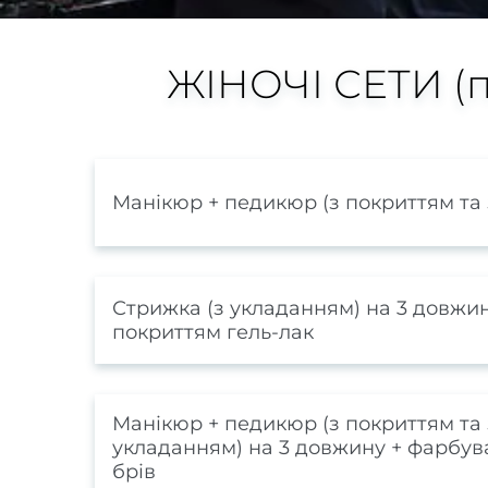
ЖІНОЧІ СЕТИ (по
Манікюр + педикюр (з покриттям та 
Стрижка (з укладанням) на 3 довжин
покриттям гель-лак
Манікюр + педикюр (з покриттям та 
укладанням) на 3 довжину + фарбу
брів