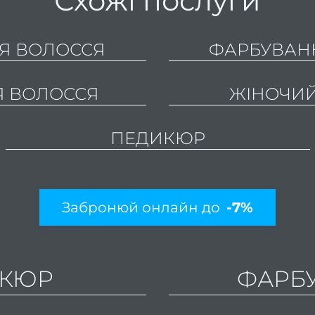
Схожі послуги
Я ВОЛОССЯ
ФАРБУВАН
Я ВОЛОССЯ
ЖІНОЧИЙ
ПЕДИКЮР
Забронюй онлайн до
-7%
ІКЮР
ФАРБ