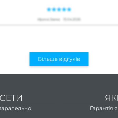
Ирина Заика
15.04.2026
Більше відгуків
 СЕТИ
ЯК
 паралельно
Гарантія я