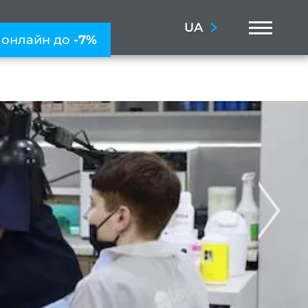
Menu
UA
 онлайн до
-7%