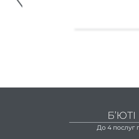
Б’ЮТІ
До 4 послуг