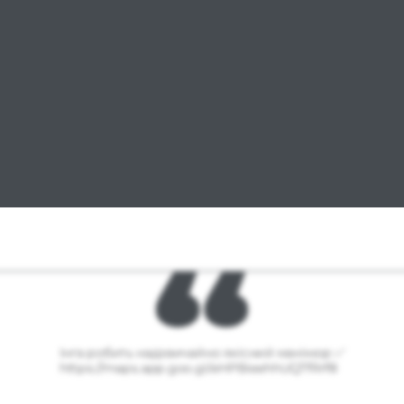
Інга робить надзвичайно якісний манікюр ✅
https://maps.app.goo.gl/eHPBieehhUQTfRrf8