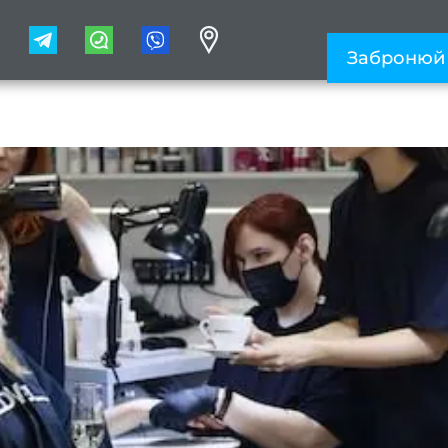
1
Забронюй