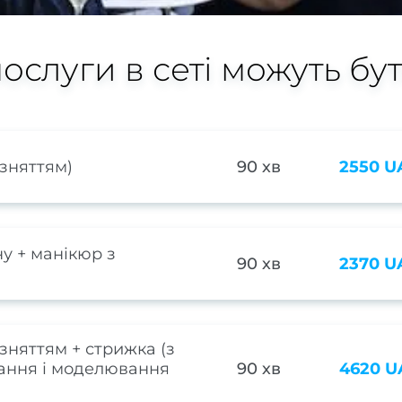
слуги в сеті можуть бу
зняттям)
90 хв
2550 U
у + манікюр з
90 хв
2370 U
зняттям + стрижка (з
вання і моделювання
90 хв
4620 