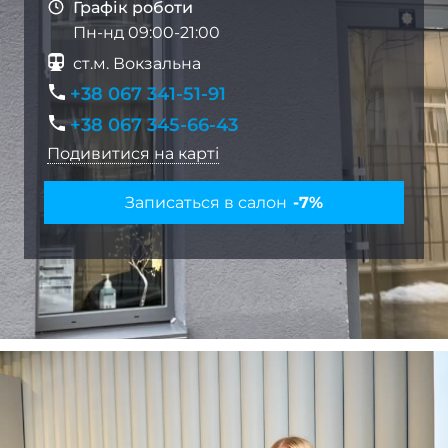
Наро
Графік роботи
Пн-нд 09:00-21:00
ст.м. Вокзальна
Кор
наро
+38 067 341-51-91
+38 067 345-66-43
Подивитися на карті
Апар
ма
Записаться в салон
-7%
Мані
покри
гел
Фран
Весіл
ман