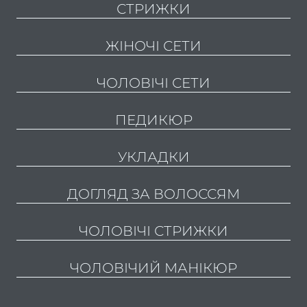
СТРИЖКИ
сто
Подол
ЖІНОЧІ СЕТИ
Подол
ЧОЛОВІЧІ СЕТИ
пос
ПЕДИКЮР
Меди
пед
УКЛАДКИ
Подол
консу
ДОГЛЯД ЗА ВОЛОССЯМ
Вида
мо
ЧОЛОВІЧІ СТРИЖКИ
Вида
ЧОЛОВІЧИЙ МАНІКЮР
натоп
Вида