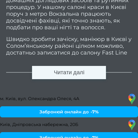
домашніх доглядових засобів та рутинних
процедур. У нашому салоні краси в Києві
Трихо
поруч з метро Вокзальна працюють
консу
досвідчені фахівці, які точно знають, як
Бров
подбати про ваші нігті та волосся.
та ві
Швидко зробити зачіску, манікюр в Києві у
Солом’янському районі цілком можливо,
Ламін
достатньо записатися до салону Fast Line
Фарб
Studio. Ми практикуємо особливий підхід –
моде
паралельне обслуговування у кілька пар
Читати далі
рук. З клієнтом одночасно працюють 3-4
Проф
майстри, тому йому не доведеться чекати
ве
на результат надто довго. Це оптимальний
варіант для зайнятих людей.
м. Київ, вул. Олександра Олеся, 4А
Набо
САЛОН КРАСИ ПОРЯД З
посл
Забронюй онлайн до
-7%
ДОМОМ
Мані
Київ, Дніпровська набережна, 20Б
Вибираючи сети салону краси на
Солом’янці, можна замовити відразу всі
Забронюй онлайн до
-7%