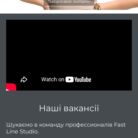
Забронюй онлайн
Перук
п
Перук
п
Стри
Жіно
стриж
Чолов
стри
Стриж
боро
Наші вакансії
Ст
кучер
Шукаємо в команду профессионалів Fast
во
Line Studio.
Уклад