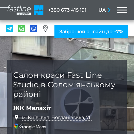
M
UA
+380 673 415 191
ПОС
Забронюй онлайн до
-7%
Мані
ПРА
Нігтьо
послу
Салон краси Fast Line
Жіно
Studio в Солом’янському
мані
районі
Чолов
ман
ЖК Малахіт
Наро
м. Київ, вул. Богданівська, 7Г