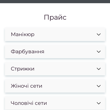
боро
Лікув
Прайс
врос
Фарб
Манікюр
в
Консу
Фарбування
фарб
Стрижки
Вс
фарб
Жіночі сети
Чо
фарб
в
Чоловічі сети
Фарб