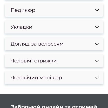
к
Педикюр
в
Освіт
Укладки
Х
фарб
Кол
Догляд за волоссям
фарб
Мелір
Чоловічі стрижки
Каліф
ме
Чоловічий манікюр
Колор
Тонув
Бала
Омбр
Забронюй онлайн та отримай