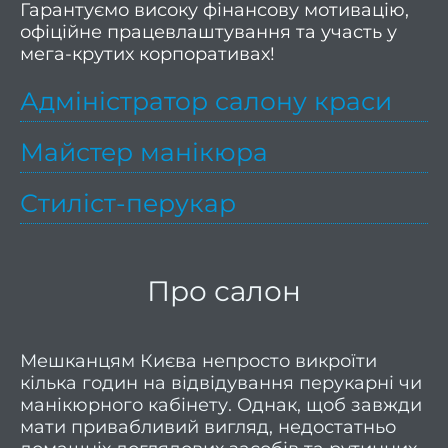
Гарантуємо високу фінансову мотивацію,
волос
офіційне працевлаштування та участь у
мега-крутих корпоративах!
Весіл
зачі
Адміністратор салону краси
уклад
Майстер манікюра
Дог
Стиліст-перукар
волос
Дог
Про салон
волос
ORi
Мешканцям Києва непросто викроїти
кілька годин на відвідування перукарні чи
Актив
манікюрного кабінету. Однак, щоб завжди
р
мати привабливий вигляд, недостатньо
вол