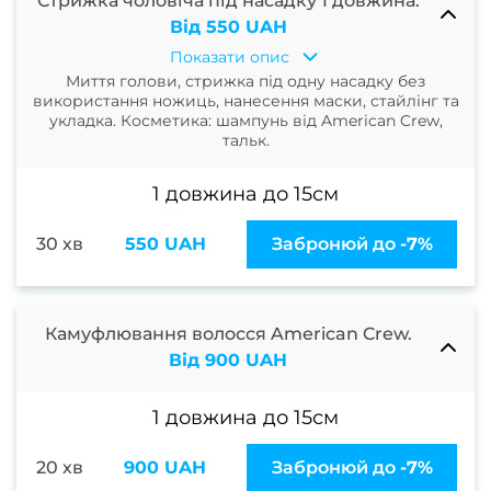
Стрижка чоловіча під насадку 1 довжина.
к
Від 550 UAH
в
Показати опис
Миття голови, стрижка під одну насадку без
Освіт
використання ножиць, нанесення маски, стайлінг та
укладка. Косметика: шампунь від American Crew,
Х
тальк.
фарб
1 довжина до 15см
Кол
фарб
30 хв
550 UAH
Забронюй до
-7%
Мелір
Каліф
ме
Камуфлювання волосся American Crew.
Від 900 UAH
Колор
Тонув
1 довжина до 15см
Бала
20 хв
900 UAH
Забронюй до
-7%
Омбр