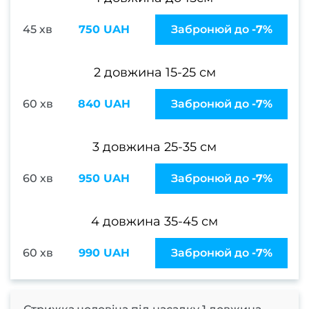
боро
45 хв
750 UAH
Забронюй до
-7%
Лікув
врос
2 довжина 15-25 см
Фарб
60 хв
840 UAH
Забронюй до
-7%
в
Консу
3 довжина 25-35 см
фарб
60 хв
950 UAH
Забронюй до
-7%
Вс
фарб
4 довжина 35-45 см
Чо
60 хв
990 UAH
Забронюй до
-7%
фарб
в
Фарб