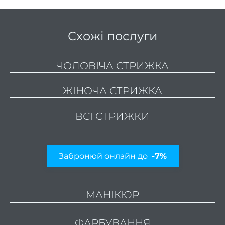
педи
Жіноч
сет
Схожі послуги
Чолов
се
ЧОЛОВІЧА СТРИЖКА
Чолов
ЖІНОЧА СТРИЖКА
Чолов
с
ВСІ СТРИЖКИ
к
Чолов
Забронюй онлайн до
-7%
стри
Стриж
боро
МАНІКЮР
Чолов
ман
ФАРБУВАННЯ