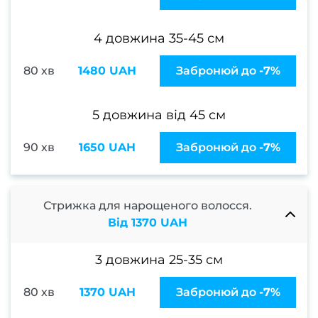
відно
4 довжина 35-45 см
Педи
80 хв
1480 UAH
Забронюй до
-7%
ПРА
Нігтьо
5 довжина від 45 см
послу
Жіно
90 хв
1650 UAH
Забронюй до
-7%
педи
Чолов
пед
Стрижка для нарощеного волосся.
Від 1370 UAH
Педи
гель-
3 довжина 25-35 см
Апар
пед
80 хв
1370 UAH
Забронюй до
-7%
Маса