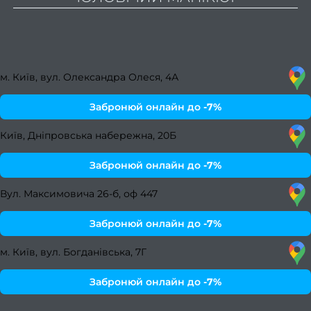
Fa
Li
Stud
м. Київ, вул. Олександра Олеся, 4А
Пор
Забронюй онлайн до
-7%
Про
Київ, Дніпровська набережна, 20Б
Забронюй онлайн до
-7%
нас
Вул. Максимовича 26-б, оф 447
Про
нас
Забронюй онлайн до
-7%
Ваканс
м. Київ, вул. Богданівська, 7Г
салон
Забронюй онлайн до
-7%
В
ваканс