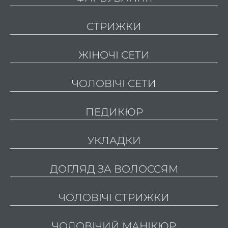
Чолов
СТРИЖКИ
пед
Чо
ЖІНОЧІ СЕТИ
фарб
в
ЧОЛОВІЧІ СЕТИ
Каму
ПЕДИКЮР
Чолов
се
УКЛАДКИ
Подар
серти
ДОГЛЯД ЗА ВОЛОССЯМ
ПРА
ЧОЛОВІЧІ СТРИЖКИ
Акц
ЧОЛОВІЧИЙ МАНІКЮР