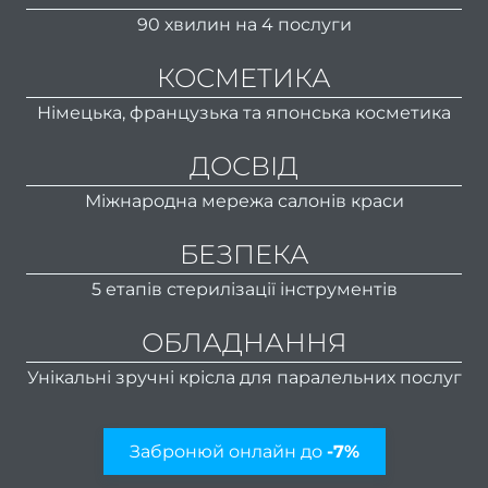
волос
90 хвилин на 4 послуги
Весіл
КОСМЕТИКА
зачі
Німецька, французька та японська косметика
уклад
ДОСВІД
Дог
Міжнародна мережа салонів краси
БЕЗПЕКА
волос
Дог
5 етапів стерилізації інструментів
ОБЛАДНАННЯ
волос
Унікальні зручні крісла для паралельних послуг
ORi
Актив
р
Забронюй онлайн до
-7%
вол