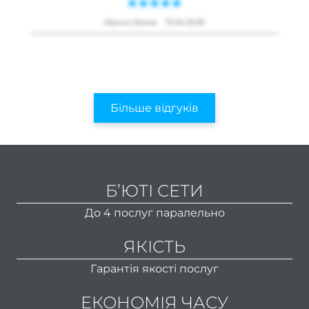
Перук
Ирина Заика
15.04.2026
п
Перук
п
Стри
Більше відгуків
Жіно
стриж
Чолов
стри
Б’ЮТІ СЕТИ
Стриж
До 4 послуг паралельно
боро
Ст
ЯКІСТЬ
кучер
Гарантія якості послуг
во
ЕКОНОМІЯ ЧАСУ
Уклад