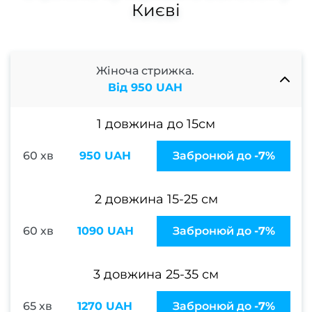
Наро
Києві
Кор
наро
Жіноча стрижка.
Від 950 UAH
Апар
1 довжина до 15см
ма
Мані
60 хв
950 UAH
Забронюй до
-7%
покри
гел
2 довжина 15-25 см
Фран
60 хв
1090 UAH
Забронюй до
-7%
Весіл
3 довжина 25-35 см
ман
65 хв
1270 UAH
Забронюй до
-7%