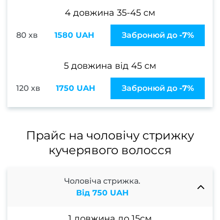
сто
4 довжина 35-45 см
Подол
80 хв
1580 UAH
Забронюй до
-7%
Подол
5 довжина від 45 см
пос
120 хв
1750 UAH
Забронюй до
-7%
Меди
пед
Подол
Прайс на чоловічу стрижку
консу
кучерявого волосся
Вида
мо
Вида
Чоловіча стрижка.
Від 750 UAH
натоп
Вида
1 довжина до 15см