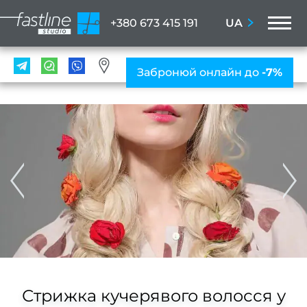
M
UA
+380 673 415 191
ПОС
Забронюй онлайн до
-7%
Мані
ПРА
Нігтьо
послу
Жіно
мані
Чолов
ман
Наро
Стрижка кучерявого волосся у