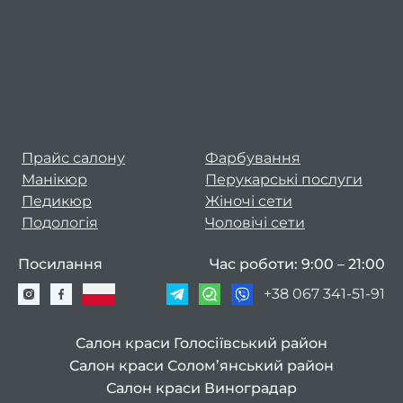
Май
манік
педи
Перук
сти
Адмін
Прайс салону
Фарбування
Манікюр
Перукарські послуги
сало
Педикюр
Жіночі сети
Опер
Подологія
Чоловічі сети
це
Посилання
Час роботи: 9:00 – 21:00
Цікаві
+38 067 341-51-91
статті
Салон краси Голосіївський район
Знайт
Салон краси Солом’янський район
час н
Салон краси Виноградар
вс