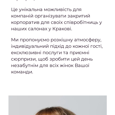
педи
Це унікальна можливість для
Жіноч
компаній організувати закритий
сет
корпоратив для своїх співробітниць у
Чолов
наших салонах у Кракові.
се
Ми пропонуємо розкішну атмосферу,
Чолов
індивідуальний підхід до кожної гості,
Чолов
ексклюзивні послуги та приємні
с
сюрпризи, щоб зробити цей день
к
незабутнім для всіх жінок Вашої
команди.
Чолов
стри
Стриж
боро
Чолов
ман