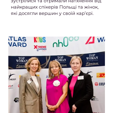
зустрілися та отримали натхнення від
волос
найкращих спікерів Польщі та жінок,
які досягли вершин у своїй кар’єрі.
Весіл
зачі
уклад
Дог
волос
Дог
волос
ORi
Актив
р
вол