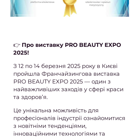
Персо
Дого
офе
👉
Про виставку PRO BEAUTY EXPO
Відг
2025!
Фра
З 12 по 14 березня 2025 року в Києві
пройшла Франчайзингова виставка
Фран
PRO BEAUTY EXPO 2025 — один з
са
найважливіших заходів у сфері краси
к
та здоров’я.
Приб
Це унікальна можливість для
сало
професіоналів індустрії ознайомитися
Дайд
з новітніми тенденціями,
інноваційними технологіями та
Траве