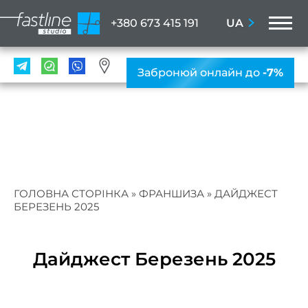
M
UA
+380 673 415 191
ПОС
Забронюй онлайн до
-7%
Мані
ПРА
Нігтьо
послу
Жіно
ГОЛОВНА СТОРІНКА
»
ФРАНШИЗА
»
ДАЙДЖЕСТ
мані
БЕРЕЗЕНЬ 2025
Чолов
ман
Дайджест Березень 2025
Наро