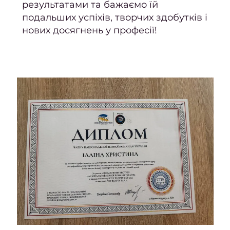
результатами та бажаємо їй
Май
подальших успіхів, творчих здобутків і
манік
нових досягнень у професії!
педи
Перук
сти
Адмін
сало
Опер
це
Цікаві
статті
Знайт
час н
вс