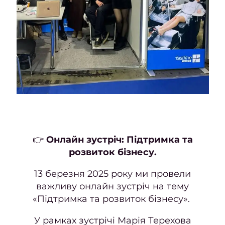
2
Жовт
2
Верес
Серп
2
Липе
20
👉
Онлайн зустріч: Підтримка та
Черве
розвиток бізнесу.
2
13 березня 2025 року ми провели
Траве
важливу онлайн зустріч на тему
20
«Підтримка та розвиток бізнесу».
Квіте
У рамках зустрічі Марія Терехова