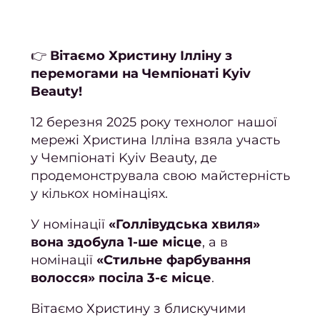
Fa
Li
👉
Вітаємо Христину Ілліну з
Stud
перемогами на Чемпіонаті Kyiv
Beauty!
Пор
12 березня 2025 року технолог нашої
мережі Христина Ілліна взяла участь
Про
у Чемпіонаті Kyiv Beauty, де
нас
продемонструвала свою майстерність
у кількох номінаціях.
Про
нас
У номінації
«Голлівудська хвиля»
вона здобула 1-ше місце
, а в
Ваканс
номінації
«Стильне фарбування
салон
волосся» посіла 3-є місце
.
В
Вітаємо Христину з блискучими
ваканс