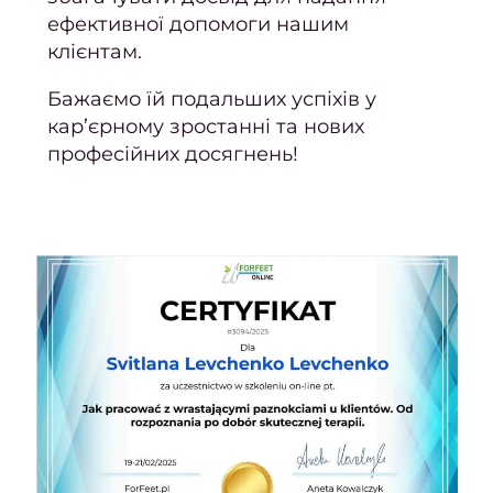
2
ефективної допомоги нашим
ро
клієнтам.
Відгу
Бажаємо їй подальших успіхів у
На
кар’єрному зростанні та нових
коман
професійних досягнень!
облад
косме
Безпе
в сал
конфі
Корис