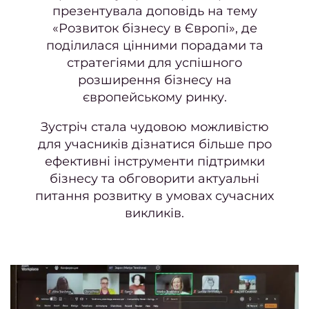
20
презентувала доповідь на тему
Берез
«Розвиток бізнесу в Європі», де
поділилася цінними порадами та
стратегіями для успішного
Дайд
розширення бізнесу на
за 
європейському ринку.
Зустріч стала чудовою можливістю
Січен
для учасників дізнатися більше про
202
ефективні інструменти підтримки
Листо
бізнесу та обговорити актуальні
гру
питання розвитку в умовах сучасних
викликів.
Жовт
2
Верес