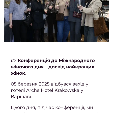
Перук
п
Перук
п
Стри
Жіно
стриж
Чолов
👉
Конференція до Міжнародного
стри
жіночого дня – досвід найкращих
жінок.
Стриж
боро
05 березня 2025 відбувся захід у
Ст
готелі Arche Hotel Krakowska у
кучер
Варшаві.
во
Цього дня, під час конференції, ми
Уклад