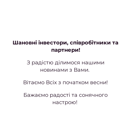
Наро
Кор
наро
Шановні інвестори, співробітники та
Апар
партнери!
ма
З радістю ділимося нашими
Мані
новинами з Вами.
покри
гел
Вітаємо Всіх з початком весни!
Фран
Бажаємо радості та сонячного
настрою!
Весіл
ман