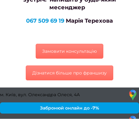
месенджер
067 509 69 19
Марія Терехова
Замовити консультацію
Дізнатися більше про франшизу
м. Київ, вул. Олександра Олеся, 4А
Забронюй онлайн до
-7%
Київ, Дніпровська набережна, 20Б
Забронюй онлайн до
-7%