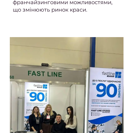
франчайзинговими можливостями,
що змінюють ринок краси.
черве
20
Люти
берез
Берез
Січен
т
люти
202
2024
рік
Листо