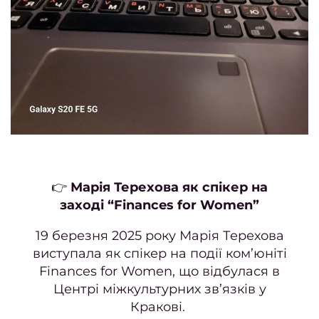
20
верес
2
Бло
Зап
на 
👉
Марія Терехова як спікер на
Н
заході “Finances for Women”
19 березня 2025 року Марія Терехова
Сал
виступала як спікер на події ком’юніті
Нов
Finances for Women, що відбулася в
Центрі міжкультурних зв’язків у
Кракові.