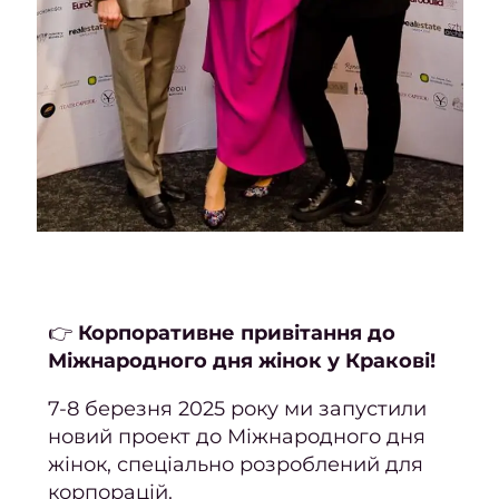
Трихо
консу
Бров
та ві
Ламін
Фарб
моде
Проф
ве
👉
Корпоративне привітання до
Міжнародного дня жінок у Кракові!
Набо
посл
7-8 березня 2025 року ми запустили
новий проект до Міжнародного дня
Мані
жінок, спеціально розроблений для
корпорацій.