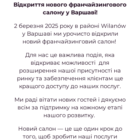
відно
Відкриття нового франчайзингового
салону у Варшаві!
Педи
2 березня 2025 року в районі Wilanów
ПРА
у Варшаві ми урочисто відкрили
новий франчайзинговий салон!
Нігтьо
послу
Для нас це важлива подія, яка
Жіно
відкриває можливості для
педи
розширення нашої присутності на
ринку та забезпечення клієнтам ще
Чолов
кращого доступу до наших послуг.
пед
Ми раді вітати нових гостей і дякуємо
Педи
всім за підтримку на кожному етапі
гель-
нашого розвитку.
Апар
пед
Новий салон — це ще один крок до
того, щоб зробити наші послуги
Маса