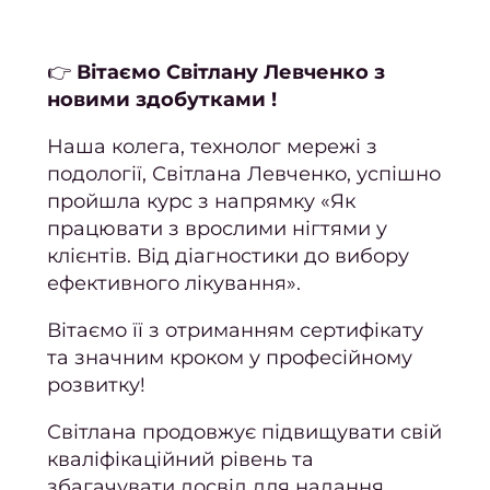
волос
Як
👉
Вітаємо Світлану Левченко з
зроби
новими здобутками !
манік
Наша колега, технолог мережі з
подології, Світлана Левченко, успішно
коро
пройшла курс з напрямку «Як
ніг
працювати з врослими нігтями у
Як
клієнтів. Від діагностики до вибору
манік
ефективного лікування».
в мод
Вітаємо її з отриманням сертифікату
2
та значним кроком у професійному
ро
розвитку!
Я
Світлана продовжує підвищувати свій
педи
кваліфікаційний рівень та
в мо
збагачувати досвід для надання