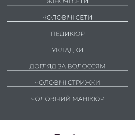
ЖІНОЧІ СЕТИ
сто
ЧОЛОВІЧІ СЕТИ
Подол
Подол
ПЕДИКЮР
пос
УКЛАДКИ
Меди
пед
ДОГЛЯД ЗА ВОЛОССЯМ
Подол
ЧОЛОВІЧІ СТРИЖКИ
консу
Вида
ЧОЛОВІЧИЙ МАНІКЮР
мо
Вида
натоп
Вида