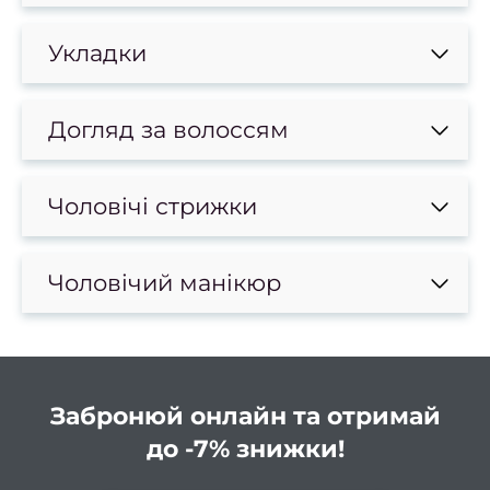
к
Укладки
в
Освіт
Х
Догляд за волоссям
фарб
Кол
Чоловічі стрижки
фарб
Мелір
Чоловічий манікюр
Каліф
ме
Колор
Тонув
Забронюй онлайн та отримай
Бала
до -7% знижки!
Омбр