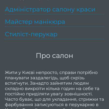
волос
Адміністратор салону краси
Весіл
Майстер манікюра
зачі
Стиліст-перукар
уклад
Дог
Про салон
волос
Дог
Жити у Києві непросто, справи потрібно
планувати заздалегідь, щоб скрізь
волос
встигнути. Занадто зайнятим людям
ORi
складно викроїти кілька годин на себе та
Актив
постійно приділяти увагу зовнішності.
Часто буває, що для укладання, стрижки та
р
фарбування записуються в перукарню в
вол