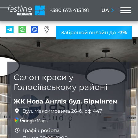
M
UA
+380 673 415 191
ПОС
Забронюй онлайн до
-7%
Мані
ПРА
Нігтьо
послу
Салон краси у
Жіно
Голосіївському районі
мані
Чолов
ЖК Нова Англія буд. Бірмінгем
ман
Вул. Максимовича 26-б, оф 447
Наро
Графік роботи