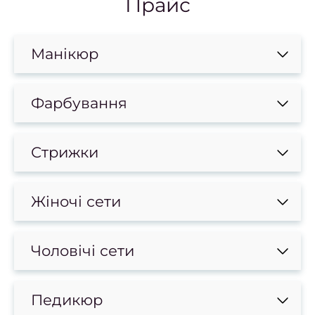
Прайс
боро
Лікув
врос
Манікюр
Фарб
Фарбування
в
Консу
Стрижки
фарб
Жіночі сети
Вс
фарб
Чо
Чоловічі сети
фарб
в
Педикюр
Фарб