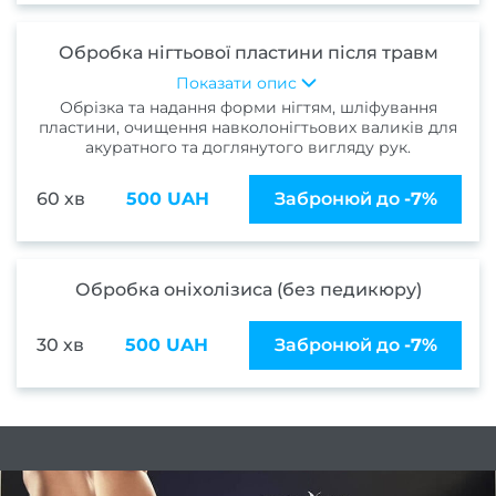
Шату
Обробка нігтьової пластини після травм
Airto
Показати опис
Конту
Обрізка та надання форми нігтям, шліфування
пластини, очищення навколонігтьових валиків для
вол
акуратного та доглянутого вигляду рук.
Си
60 хв
500 UAH
Забронюй до
-7%
волос
При
фарб
Обробка оніхолізиса (без педикюру)
Каму
с
30 хв
500 UAH
Забронюй до
-7%
Перук
п