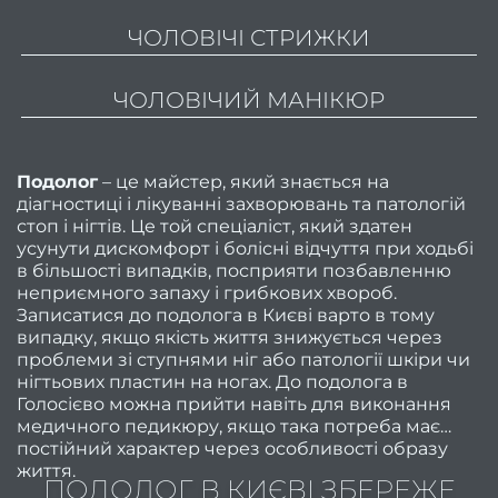
Май
ЧОЛОВІЧІ СТРИЖКИ
манік
педи
ЧОЛОВІЧИЙ МАНІКЮР
Перук
сти
Подолог
– це майстер, який знається на
Адмін
діагностиці і лікуванні захворювань та патологій
сало
стоп і нігтів. Це той спеціаліст, який здатен
усунути дискомфорт і болісні відчуття при ходьбі
Опер
в більшості випадків, посприяти позбавленню
неприємного запаху і грибкових хвороб.
Записатися до подолога в Києві варто в тому
це
випадку, якщо якість життя знижується через
проблеми зі ступнями ніг або патології шкіри чи
Цікаві
нігтьових пластин на ногах. До подолога в
статті
Голосієво можна прийти навіть для виконання
медичного педикюру, якщо така потреба має
Знайт
постійний характер через особливості образу
час н
життя.
ПОДОЛОГ В КИЄВІ ЗБЕРЕЖЕ
вс