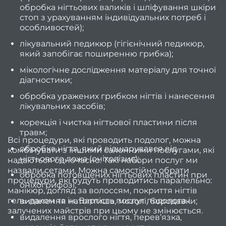
обробка нігтьових валиків і шліфування шкіри
Як
стоп з урахуванням індивідуальних потреб і
особливостей);
трим
лікувальний педикюр (гігієнічний педикюр,
фарб
який запобігає поширенню грибка);
мікологічне дослідження матеріалу для точної
Найкр
діагностики;
жі
обробка уражених грибком нігтів і нанесення
стри
лікувальних засобів;
на о
корекція і чистка нігтьової пластини після
травм;
2
Всі процедури, які проводить подолог, можна
обробка нігтя, який відшарувався від
комбінувати з іншими салонними послугами, які
нігтьового ложа (оніхолізис);
надаються одночасно. Такі набори послуг ми
назвали сетами. Можна самостійно обрати
обробка потовщених нігтьових пластин при
стри
процедури, які будуть проводитись паралельно:
оніхогрифозі;
манікюр, догляд за волоссям, покриття нігтів
піді
гель-лаком та ін. Вартість послуг подолога і
видалення натоптиша, мозолі, бородавки;
залучених майстрів при цьому не змінюється.
видалення врослого нігтя, перев’язка,
тонк