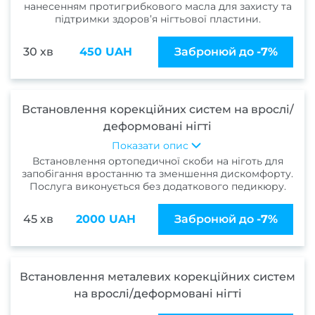
нанесенням протигрибкового масла для захисту та
боро
підтримки здоров’я нігтьової пластини.
Лікув
врос
30 хв
450 UAH
Забронюй до
-7%
Фарб
Встановлення корекційних систем на врослі/
в
деформовані нігті
Консу
Показати опис
Встановлення ортопедичної скоби на ніготь для
запобігання вростанню та зменшення дискомфорту.
фарб
Послуга виконується без додаткового педикюру.
Вс
45 хв
2000 UAH
Забронюй до
-7%
фарб
Чо
фарб
Встановлення металевих корекційних систем
в
на врослі/деформовані нігті
Фарб