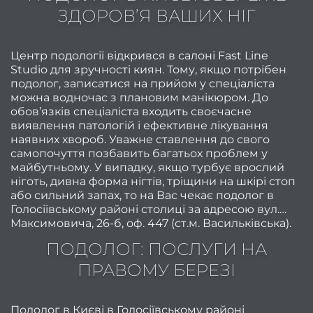
ЗДОРОВ’Я ВАШИХ НІГ
Як п
Центр подології відкрився в салоні Fast Line
фарбу
Studio для зручності киян. Тому, якщо потрібен
Як п
подолог, записатися на прийом у спеціаліста
можна водночас з плановим манікюром. До
ж
обов’язків спеціаліста входить своєчасне
виявлення патологій і ефективне лікування
наявних хвороб. Уважне ставлення до свого
фарбу
самопочуття позбавить багатьох проблем у
Найкр
майбутньому. У випадку, якщо турбує врослий
ніготь, дивна форма нігтів, тріщини на шкірі стоп
стри
або сильний запах, то на Вас чекає подолог в
для ж
Голосіївському районі столиці за адресою вул.
Максимовича, 26-б, оф. 447 (ст.м. Васильківська).
післ
р
ПОДОЛОГ: ПОСЛУГИ НА
ПРАВОМУ БЕРЕЗІ
Гар
мані
Подолог в Києві в Голосіївському районі