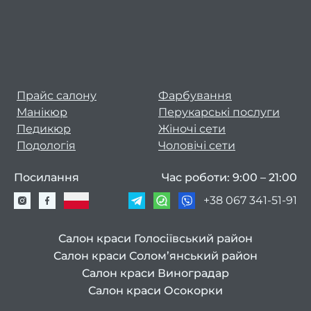
2
Жовт
2
Верес
Прайс салону
Фарбування
Манікюр
Перукарські послуги
Серп
Педикюр
Жіночі сети
2
Подологія
Чоловічі сети
Липе
Посилання
Час роботи: 9:00 – 21:00
20
+38 067 341-51-91
Черве
2
Салон краси Голосіївський район
Траве
Салон краси Солом’янський район
20
Салон краси Виноградар
Салон краси Осокорки
Квіте