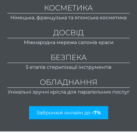
педи
КОСМЕТИКА
Жіноч
Німецька, французька та японська косметика
сет
Чолов
ДОСВІД
се
Міжнародна мережа салонів краси
Чолов
БЕЗПЕКА
Чолов
5 етапів стерилізації інструментів
с
к
ОБЛАДНАННЯ
Чолов
Унікальні зручні крісла для паралельних послуг
стри
Стриж
Забронюй онлайн до
-7%
боро
Чолов
ман