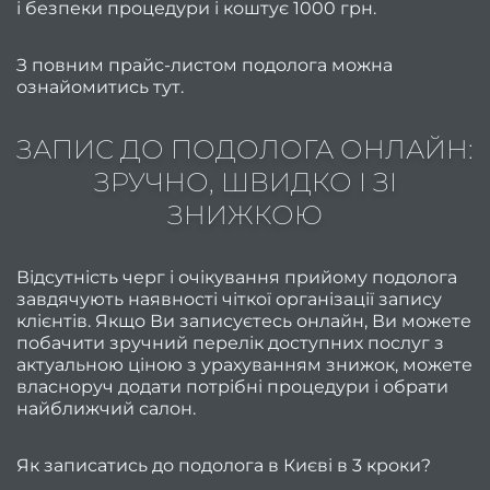
2
і безпеки процедури і коштує 1000 грн.
ро
З повним прайс-листом подолога можна
Відгу
ознайомитись
тут
.
На
коман
ЗАПИС ДО ПОДОЛОГА ОНЛАЙН:
ЗРУЧНО, ШВИДКО І ЗІ
ЗНИЖКОЮ
облад
Відсутність черг і очікування прийому подолога
косме
завдячують наявності чіткої організації запису
Безпе
клієнтів. Якщо Ви записуєтесь онлайн, Ви можете
побачити зручний перелік доступних послуг з
в сал
актуальною ціною з урахуванням знижок, можете
власноруч додати потрібні процедури і обрати
найближчий салон.
конфі
Корис
Як записатись до подолога в Києві в 3 кроки?