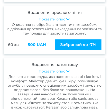
відно
Видалення врослого нігтя
Педи
Показати опис
Очищення та обробка антисептичним засобом,
ПРА
підрізання врослого нігтя, накладення перев’язки та
Нігтьо
тампонада для захисту та загоєння.
послу
60 хв
500 UAH
Забронюй до
-7%
Жіно
педи
Чолов
Видалення натоптишу
пед
Показати опис
Делікатна процедура, яка повертає шкірі ніжність і
Педи
комфорт. Майстер дезінфікує шкіру, розм’якшує
гель-
огрубілу поверхню спеціальним засобом і акуратно
видаляє мозолі без болю чи пошкоджень. На
Апар
завершення наноситься заспокійливий і
відновлюючий препарат Kerasan або саліцилова
пед
мазь для м’якості та захисту стоп. Косметика, яка
використовується: Kerasan або саліцилова мазь.
Маса