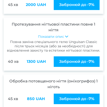
к
45 хв
2000 UAH
Забронюй до
-7%
в
Освіт
Протезування нігтьової пластини повне 1
Х
нігтя
фарб
Показати опис
Повна заміна спеціального гелю Unguisan Classic
Кол
після трьох місяців (або за необхідності) для
фарб
відновлення захисту та естетики нігтьової пластини.
Мелір
40 хв
1300 UAH
Забронюй до
-7%
Каліф
ме
Колор
Обробка потовщеного нігтя (оніхогрифоз) 1
ніготь
Тонув
Бала
45 хв
850 UAH
Забронюй до
-7%
Омбр