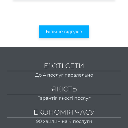
Трихо
консу
Бров
Більше відгуків
та ві
Ламін
Фарб
моде
Б’ЮТІ СЕТИ
Проф
До 4 послуг паралельно
ве
ЯКІСТЬ
Набо
Гарантія якості послуг
посл
ЕКОНОМІЯ ЧАСУ
Мані
90 хвилин на 4 послуги