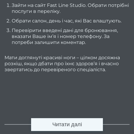
Зайти на сайт
Fast Line Studio
. Обрати потрібні
Персо
послуги в переліку.
Обрати салон, день і час, які Вас влаштують.
Дого
Перевірити введені дані для бронювання,
офе
вказати Ваше ім’я і номер телефону. За
потреби залишити коментар.
Відг
Мати доглянуті красиві ноги – цілком досяжна
Фра
розкіш, якщо дбати про їхнє здоров’я і вчасно
звертатись до перевіреного спеціаліста.
Фран
са
к
Приб
сало
Дайд
Читати далі
Траве