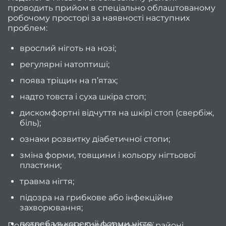
проводить прийом в спеціально облаштованому
найкр
робочому просторі за наявності наступних
нови
проблем:
врослий ніготь на нозі;
прави
регулярні натоптиші;
ро
поява тріщин на п’ятах;
чоло
надто товста і суха шкіра стоп;
ман
дискомфортні відчуття на шкірі стоп (свербіж,
біль);
пр
ознаки розвитку діабетичної стопи;
зміна форми, товщини і кольору нігтьової
фарбу
пластини;
Як ст
травма нігтя;
чол
підозра на грибкове або інфекційне
ст
захворювання;
напів
потреба в корекції форми нігтя;
Подолог в Києві в Солом’янському районі