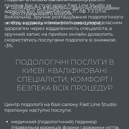
прийме Вас в студії краси Fast Line Studio за
необхідність в видаленні вірусної бородавки
адресою вул. Богдановська, 7Г, оф. 1-3 (ст.м.
пра
або стрижневого мозоля;
Вокзальна). Зручне розташування подологічного
обр
центру не дасть можливості знехтувати власним
біль в ділянці п’ятки (п’яткова шпора).
здоров’ям через віддаленність спеціаліста, а
інстр
зручний запис на прийом онлайн дозволить
скористатись послугами подолога зі знижкою
ман
-3%.
ПОДОЛОГІЧНІ ПОСЛУГИ В
стри
КИЄВІ: КВАЛІФІКОВАНІ
під
СПЕЦІАЛІСТИ, КОМФОРТ І
БЕЗПЕКА ВСІХ ПРОЦЕДУР
круг
облич
Центр подології на базі салону Fast Line Studio
Як п
пропонує наступні послуги:
медичний (подологічний) педикюр
(правильна корекція форми і довжини нігтів,
фарб