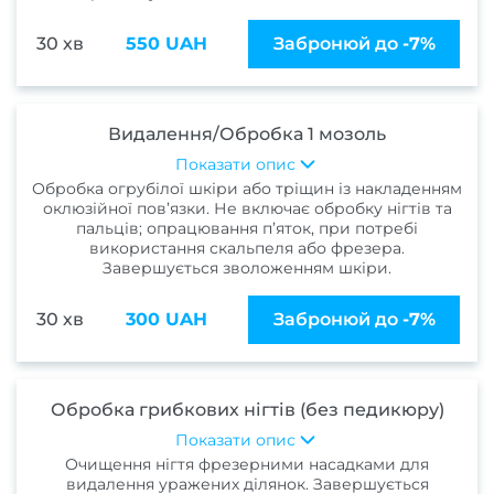
сто
30 хв
550 UAH
Забронюй до
-7%
Подол
Подол
Видалення/Обробка 1 мозоль
пос
Показати опис
Обробка огрубілої шкіри або тріщин із накладенням
Меди
оклюзійної пов’язки. Не включає обробку нігтів та
пальців; опрацювання п’яток, при потребі
пед
використання скальпеля або фрезера.
Завершується зволоженням шкіри.
Подол
консу
30 хв
300 UAH
Забронюй до
-7%
Вида
мо
Вида
Обробка грибкових нігтів (без педикюру)
натоп
Показати опис
Очищення нігтя фрезерними насадками для
Вида
видалення уражених ділянок. Завершується