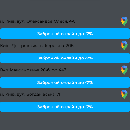
черве
20
м. Київ, вул. Олександра Олеся, 4А
Люти
Забронюй онлайн до
-7%
берез
Київ, Дніпровська набережна, 20Б
Берез
Забронюй онлайн до
-7%
Вул. Максимовича 26-б, оф 447
Січен
Забронюй онлайн до
-7%
т
люти
м. Київ, вул. Богданівська, 7Г
202
Забронюй онлайн до
-7%
2024
рік
Листо