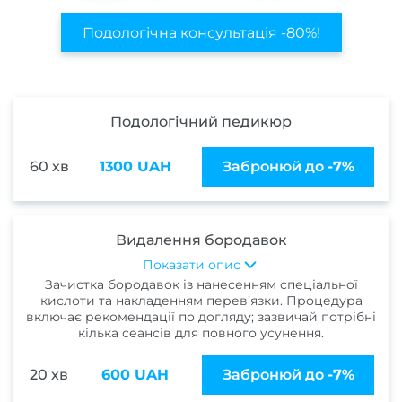
Наро
Подологічна консультація -80%!
Кор
наро
Подологічний педикюр
Апар
ма
60 хв
1300 UAH
Забронюй до
-7%
Мані
покри
Видалення бородавок
гел
Показати опис
Фран
Зачистка бородавок із нанесенням спеціальної
кислоти та накладенням перев’язки. Процедура
включає рекомендації по догляду; зазвичай потрібні
Весіл
кілька сеансів для повного усунення.
ман
20 хв
600 UAH
Забронюй до
-7%