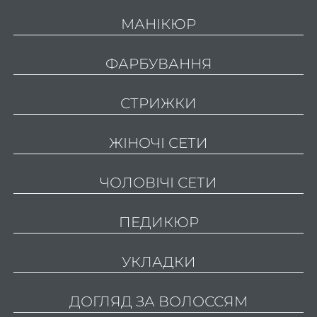
Fa
МАНІКЮР
Li
ФАРБУВАННЯ
Stud
СТРИЖКИ
Пор
Про
ЖІНОЧІ СЕТИ
нас
ЧОЛОВІЧІ СЕТИ
Про
нас
ПЕДИКЮР
Ваканс
УКЛАДКИ
салон
В
ДОГЛЯД ЗА ВОЛОССЯМ
ваканс