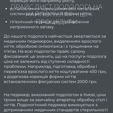
корекція його напрямку росту;
волос
ПРАЙС ЛИСТ ПОДОЛОГА НА
встановлення корекційних або металевих
Як
НАЙПОПУЛЯРНІШІ
систем для виправлення форми нігтів;
зроби
ПРОЦЕДУРИ
гігієнічний педікюр для позбавлення
неприємного запаху.
манік
До нашого подолога найчастіше звертаються за
коро
медичним педикюром, видаленням врослого
нігтя, обробкою оніхолізиса і з тріщинами на
ніг
п’ятах. На всю подологію прайс салону
фіксований: це значить, що на послуги подолога
Як
ціна не залежить від ступеню складності
манік
проблеми. Наприклад, підготовка, обробка і
в мод
перев’язка врослого нігтя коштуватиме 450 грн,
а додаткова корекція форми нігтів
2
встановленням фіксуючих систем 2000 грн.
ро
Я
На педикюр, виконаний подологом в Києві, ціни
трохи вище за звичайну апаратну обробку стоп і
педи
нігтів. Подологічний педикюр виконується з
в мо
дотриманням медичних стандартів стерильності