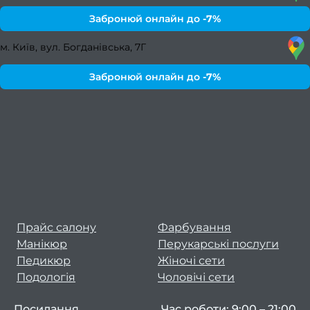
педи
Забронюй онлайн до
-7%
Жіноч
сет
м. Київ, вул. Богданівська, 7Г
Чолов
Забронюй онлайн до
-7%
се
Чолов
Чолов
с
к
Чолов
стри
Прайс салону
Фарбування
Стриж
Манікюр
Перукарські послуги
боро
Педикюр
Жіночі сети
Подологія
Чоловічі сети
Чолов
ман
Посилання
Час роботи: 9:00 – 21:00