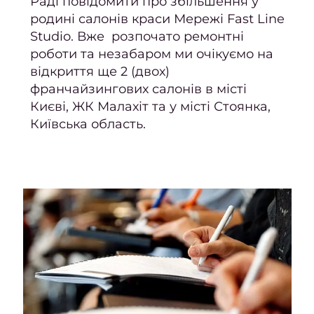
Раді повідомити про збільшення у
сто
родині салонів краси Мережі Fast Line
Studio. Вже розпочато ремонтні
Подол
роботи та незабаром ми очікуємо на
Подол
відкриття ще 2 (двох)
франчайзингових салонів в місті
пос
Києві, ЖК Малахіт та у місті Стоянка,
Київська область.
Меди
пед
Подол
консу
Вида
мо
Вида
натоп
Вида