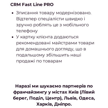
Перук
CRM Fast Line PRO
п
Зписання товару модернізовано.
Перук
Відтепер спеціалісти швидко і
п
зручно роблять це з мобільного
телефону
Стри
У картку клієнта додаються
Жіно
рекомендовані майстрами товари
стриж
для домашнього догляду, що в
подальшому збільшить наші
Чолов
продажі по товарам
стри
Стриж
боро
Ст
Н
аразі ми шукаємо партнерів по
кучер
франчайзингу у містах Київ (Лівий
берег, Поділ, Центр), Львів, Одеса,
во
Харків, Дніпро.
Уклад