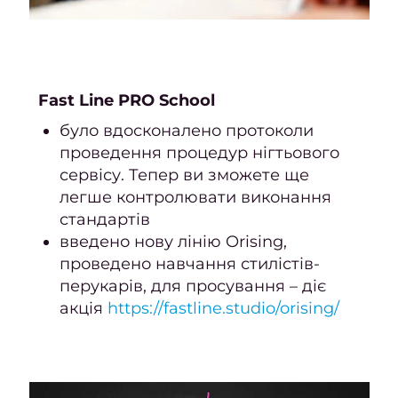
боро
Лікув
врос
Fast Line PRO School
Фарб
було вдосконалено протоколи
в
проведення процедур нігтьового
сервісу. Тепер ви зможете ще
Консу
легше контролювати виконання
стандартів
фарб
введено нову лінію Orising,
Вс
проведено навчання стилістів-
фарб
перукарів, для просування – діє
акція
https://fastline.studio/orising/
Чо
фарб
в
Фарб