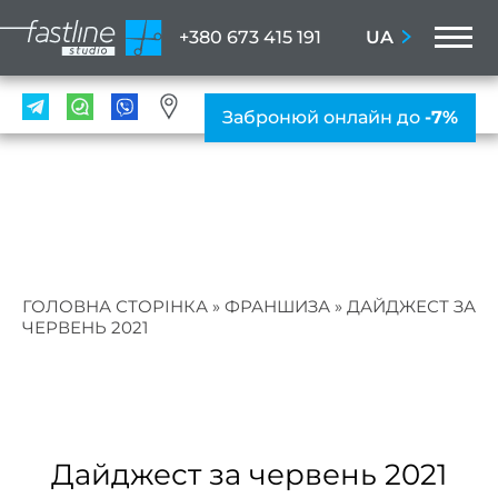
M
UA
+380 673 415 191
ПОС
Забронюй онлайн до
-7%
Мані
ПРА
Нігтьо
послу
Жіно
ГОЛОВНА СТОРІНКА
»
ФРАНШИЗА
»
ДАЙДЖЕСТ ЗА
мані
ЧЕРВЕНЬ 2021
Чолов
ман
Наро
Дайджест за червень 2021