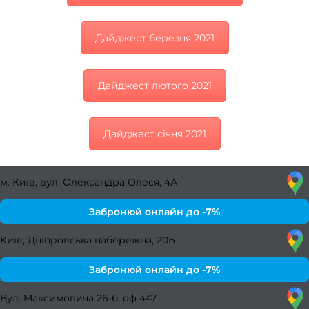
Трихо
консу
Дайджест березня 2021
Бров
та ві
Дайджест лютого 2021
Ламін
Фарб
Дайджест січня 2021
моде
Проф
м. Київ, вул. Олександра Олеся, 4А
ве
Забронюй онлайн до
-7%
Набо
Київ, Дніпровська набережна, 20Б
посл
Забронюй онлайн до
-7%
Мані
Вул. Максимовича 26-б, оф 447