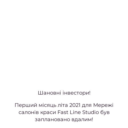
Наро
Кор
наро
Апар
ма
Мані
покри
гел
Фран
Шановні інвестори!
Перший місяць літа 2021 для Мережі
Весіл
салонів краси Fast Line Studio був
ман
заплановано вдалим!