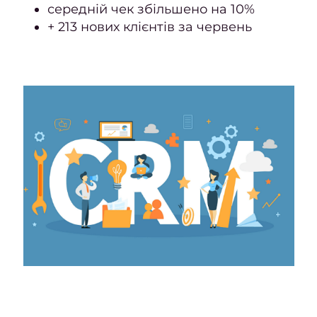
середній чек збільшено на 10%
Шату
+ 213 нових клієнтів за червень
Airto
Конту
вол
Си
волос
При
фарб
Каму
с
Перук
п