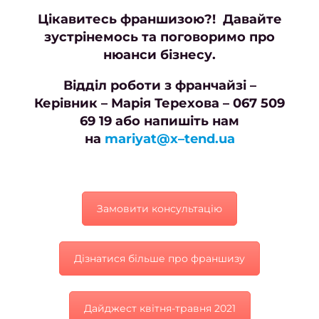
волос
Цікавитесь франшизою?! Давайте
зустрінемось та поговоримо про
Весіл
нюанси бізнесу.
зачі
Відділ роботи з франчайзі –
уклад
Керівник – Марія Терехова – 067 509
69 19 або напишіть нам
Дог
на
mariyat@x–tend.ua
волос
Дог
Замовити консультацію
волос
ORi
Дізнатися більше про франшизу
Актив
р
Дайджест квітня-травня 2021
вол