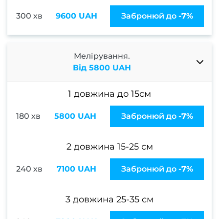
волос
300 хв
9600 UAH
Забронюй до
-7%
Весіл
зачі
Мелірування.
Від 5800 UAH
уклад
Дог
1 довжина до 15см
волос
180 хв
5800 UAH
Забронюй до
-7%
Дог
2 довжина 15-25 см
волос
240 хв
7100 UAH
Забронюй до
-7%
ORi
Актив
3 довжина 25-35 см
р
вол