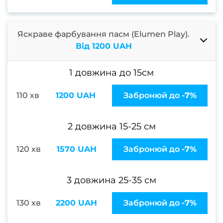
Чолов
пед
Яскраве фарбування пасм (Elumen Play).
Чо
Від 1200 UAH
фарб
в
1 довжина до 15см
Каму
110 хв
1200 UAH
Забронюй до
-7%
Чолов
2 довжина 15-25 см
се
120 хв
1570 UAH
Забронюй до
-7%
Подар
серти
3 довжина 25-35 см
ПРА
130 хв
2200 UAH
Забронюй до
-7%
Акц