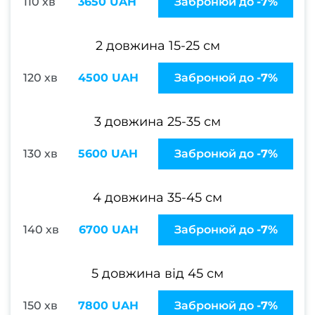
110 хв
3650 UAH
Забронюй до
-7%
педи
Жіноч
2 довжина 15-25 см
сет
Чолов
120 хв
4500 UAH
Забронюй до
-7%
се
Чолов
3 довжина 25-35 см
Чолов
130 хв
5600 UAH
Забронюй до
-7%
с
к
4 довжина 35-45 см
Чолов
стри
140 хв
6700 UAH
Забронюй до
-7%
Стриж
боро
5 довжина від 45 см
Чолов
150 хв
7800 UAH
Забронюй до
-7%
ман