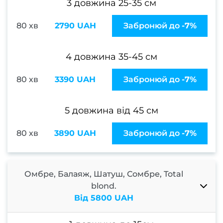
3 довжина 25-35 см
Шату
80 хв
2790 UAH
Забронюй до
-7%
Airto
Конту
4 довжина 35-45 см
вол
Си
80 хв
3390 UAH
Забронюй до
-7%
волос
При
5 довжина від 45 см
фарб
80 хв
3890 UAH
Забронюй до
-7%
Каму
с
Омбре, Балаяж, Шатуш, Сомбре, Total
Перук
blond.
п
Від 5800 UAH