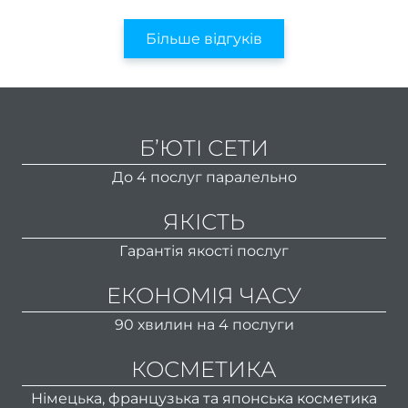
Як п
Більше відгуків
фарбу
Як п
ж
Б’ЮТІ СЕТИ
До 4 послуг паралельно
фарбу
Найкр
ЯКІСТЬ
стри
Гарантія якості послуг
для ж
ЕКОНОМІЯ ЧАСУ
післ
р
90 хвилин на 4 послуги
Гар
КОСМЕТИКА
мані
Німецька, французька та японська косметика