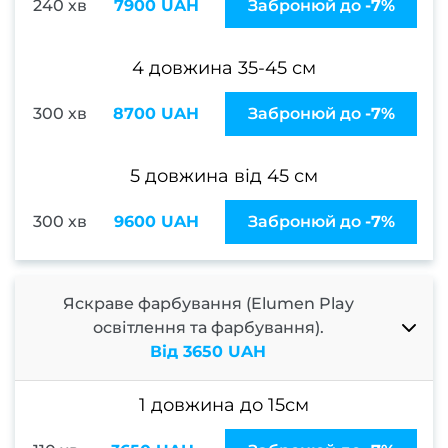
240 хв
7900 UAH
Забронюй до
-7%
Трихо
консу
4 довжина 35-45 см
Бров
300 хв
8700 UAH
Забронюй до
-7%
та ві
Ламін
5 довжина від 45 см
Фарб
моде
300 хв
9600 UAH
Забронюй до
-7%
Проф
ве
Яскраве фарбування (Elumen Play
освітлення та фарбування).
Набо
Від 3650 UAH
посл
Мані
1 довжина до 15см