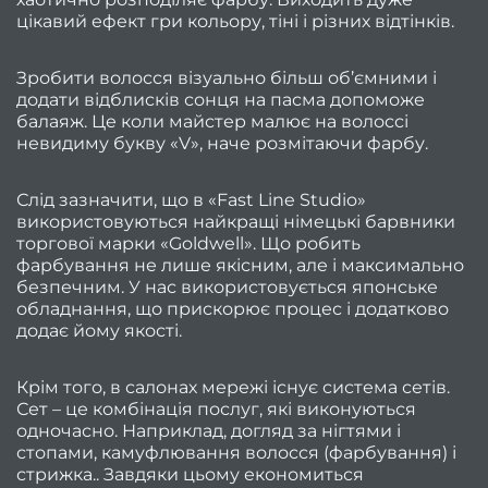
2
цікавий ефект гри кольору, тіні і різних відтінків.
Жовт
Зробити волосся візуально більш об’ємними і
2
додати відблисків сонця на пасма допоможе
балаяж. Це коли майстер малює на волоссі
Верес
невидиму букву «V», наче розмітаючи фарбу.
Серп
Слід зазначити, що в «Fast Line Studio»
використовуються найкращі німецькі барвники
2
торгової марки «Goldwell». Що робить
Липе
фарбування не лише якісним, але і максимально
безпечним. У нас використовується японське
20
обладнання, що прискорює процес і додатково
Черве
додає йому якості.
2
Крім того, в салонах мережі існує система сетів.
Траве
Сет – це комбінація послуг, які виконуються
20
одночасно. Наприклад, догляд за нігтями і
стопами, камуфлювання волосся (фарбування) і
Квіте
стрижка.. Завдяки цьому економиться