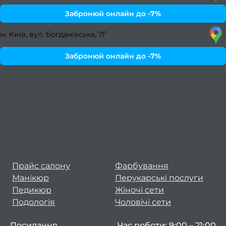
Забронюй онлайн до
-7%
серпе
м. Київ, вул. Богданівська, 7Г
2
Забронюй онлайн до
-7%
липе
20
черве
2
квітен
Прайс салону
Фарбування
траве
Манікюр
Перукарські послуги
20
Педикюр
Жіночі сети
Подологія
Чоловічі сети
берез
Посилання
Час роботи: 9:00 – 21:00