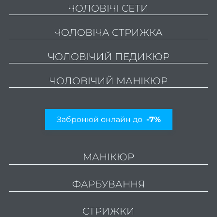
ЧОЛОВІЧІ СЕТИ
Як
трим
ЧОЛОВІЧА СТРИЖКА
фарб
ЧОЛОВІЧИЙ ПЕДИКЮР
Найкр
ЧОЛОВІЧИЙ МАНІКЮР
жі
стри
на о
Забронюй онлайн до
-7%
2
МАНІКЮР
стри
ФАРБУВАННЯ
піді
СТРИЖКИ
тонк