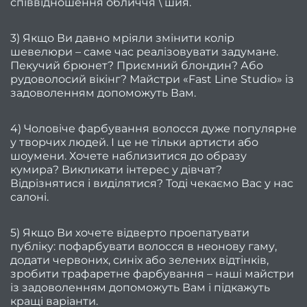
співвідношення обличчя \ шия.
Персо
3) Якщо Ви давно мріяли змінити колір
шевелюри – саме час реалізовувати задумане.
Дого
Пекучий брюнет? Приємний блондин? Або
рудоволосий вікінг? Майстри «Fast Line Studio» із
офе
задоволенням допоможуть Вам.
Відг
4) Чоловіче фарбування волосся дуже популярне
Фра
у творчих людей. І це не тільки артисти або
шоумени. Хочете наблизитися до образу
кумира? Викликати інтерес у дівчат?
Фран
Відрізнятися і виділятися? Тоді чекаємо Вас у нас
са
салоні.
к
5) Якщо Ви хочете відверто проепатувати
Приб
публіку: пофарбувати волосся в неонову гаму,
сало
додати червоних, синіх або зелених відтінків,
зробити трафаретне фарбування – наші майстри
Дайд
із задоволенням допоможуть Вам і підкажуть
Траве
кращі варіанти.