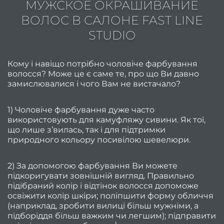
МУЖСКОЕ ОКРАШИВАНИЕ
2
ВОЛОС В САЛОНЕ FAST LINE
ро
STUDIO
Відгу
На
Кому і навіщо потрібно чоловіче фарбування
коман
волосся? Може це є саме те, про що Ви давно
замислювалися і чого Вам не вистачало?
облад
1) Чоловіче фарбування дуже часто
використовують для камуфляжу сивини. Як тої,
косме
що лише з’вилась, так і для підтримки
природного кольору посивілою шевелюри.
Безпе
в сал
2) За допомогою фарбування Ви можете
підкоригувати зовнішній вигляд. Правильно
підібраний колір і відтінок волосся допоможе
конфі
освіжити колір шкіри; поліпшити форму обличчя
(наприклад, зробити вилиці більш мужніми, а
Корис
підборіддя більш важким чи легшим); підправити