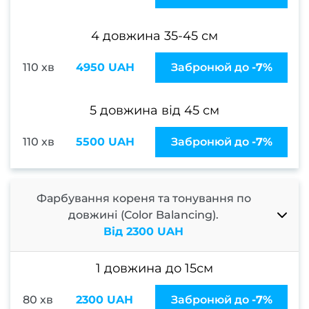
сто
4 довжина 35-45 см
Подол
Подол
110 хв
4950 UAH
Забронюй до
-7%
пос
5 довжина від 45 см
Меди
110 хв
5500 UAH
Забронюй до
-7%
пед
Подол
консу
Фарбування кореня та тонування по
Вида
довжині (Color Balancing).
мо
Від 2300 UAH
Вида
1 довжина до 15см
натоп
Вида
80 хв
2300 UAH
Забронюй до
-7%