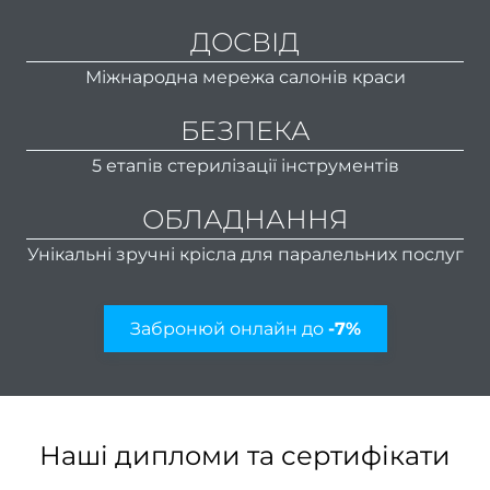
найкр
ДОСВІД
нови
Міжнародна мережа салонів краси
прави
БЕЗПЕКА
ро
5 етапів стерилізації інструментів
чоло
ман
ОБЛАДНАННЯ
Унікальні зручні крісла для паралельних послуг
пр
Забронюй онлайн до
-7%
фарбу
Як ст
чол
ст
Наші дипломи та сертифікати
напів