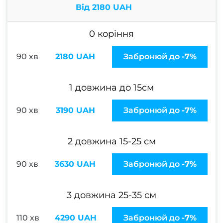
відно
Від 2180 UAH
0 коріння
Педи
ПРА
90 хв
2180 UAH
Забронюй до
-7%
Нігтьо
послу
1 довжина до 15см
Жіно
90 хв
3190 UAH
Забронюй до
-7%
педи
Чолов
2 довжина 15-25 см
пед
Педи
90 хв
3630 UAH
Забронюй до
-7%
гель-
Апар
3 довжина 25-35 см
пед
110 хв
4290 UAH
Забронюй до
-7%
Маса