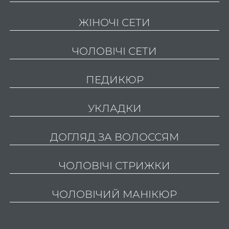
волос
ЖІНОЧІ СЕТИ
Як
зроби
ЧОЛОВІЧІ СЕТИ
манік
ПЕДИКЮР
коро
ніг
УКЛАДКИ
Як
манік
ДОГЛЯД ЗА ВОЛОССЯМ
в мод
2
ЧОЛОВІЧІ СТРИЖКИ
ро
Я
ЧОЛОВІЧИЙ МАНІКЮР
педи
в мо