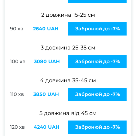
боро
Лікув
2 довжина 15-25 см
врос
90 хв
2640 UAH
Забронюй до
-7%
Фарб
3 довжина 25-35 см
в
Консу
100 хв
3080 UAH
Забронюй до
-7%
фарб
4 довжина 35-45 см
Вс
110 хв
3850 UAH
Забронюй до
-7%
фарб
Чо
5 довжина від 45 см
фарб
в
120 хв
4240 UAH
Забронюй до
-7%
Фарб