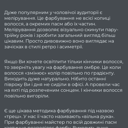
Дуже популярним у чоловічої аудиторії є
черве
мелірування. Це фарбування не всієї копиці
20
волосся, а окремих пасм або їх частин.
Мелірування дозволяє візуально скинути пару-
Люти
трійку років і зробити загальний вигляд більш
берез
цікавим. Просто дивовижно воно виглядає на
зачісках в стилі ретро і асиметрії.
Берез
Якщо Ви хочете освітлити тільки кінчики волосся,
то зверніть увагу на фарбування омбре. Це коли
волосся «змінює» колір повільно по градієнту.
Січен
Виходить дуже натурально. Нібито останні
т
півроку Ви і дня не сиділи в офісі. А провели час
люти
на яхті під розпеченим сонцем. І кінчики волосся
повільно вигоріли.
202
2024
Є ще цікава методика фарбування під назвою
рік
«треш». У нас її часто називають «вільна рука».
При фарбуванні майстер по всій довжині пасм
Листо
хаотично розподіляє фарбу. Виходить дуже