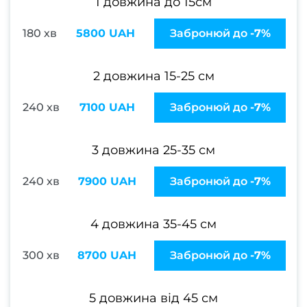
1 довжина до 15см
Перук
п
180 хв
5800 UAH
Забронюй до
-7%
Перук
п
2 довжина 15-25 см
Стри
240 хв
7100 UAH
Забронюй до
-7%
Жіно
стриж
3 довжина 25-35 см
Чолов
стри
240 хв
7900 UAH
Забронюй до
-7%
Стриж
боро
4 довжина 35-45 см
Ст
300 хв
8700 UAH
Забронюй до
-7%
кучер
во
5 довжина від 45 см
Уклад