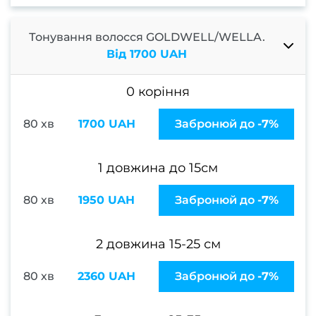
к
в
Тонування волосся GOLDWELL/WELLA.
Від 1700 UAH
Освіт
Х
0 коріння
фарб
80 хв
1700 UAH
Забронюй до
-7%
Кол
фарб
1 довжина до 15см
Мелір
Каліф
80 хв
1950 UAH
Забронюй до
-7%
ме
Колор
2 довжина 15-25 см
Тонув
80 хв
2360 UAH
Забронюй до
-7%
Бала
Омбр