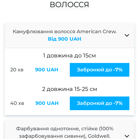
Наро
ВОЛОССЯ
Кор
наро
Камуфлювання волосся American Crew.
Від 900 UAH
Апар
1 довжина до 15см
ма
Мані
20 хв
900 UAH
Забронюй до
-7%
покри
гел
2 довжина 15-25 см
Фран
40 хв
900 UAH
Забронюй до
-7%
Весіл
ман
Фарбування однотонне, стійке (100%
зафарбовування сивини), Goldwell.