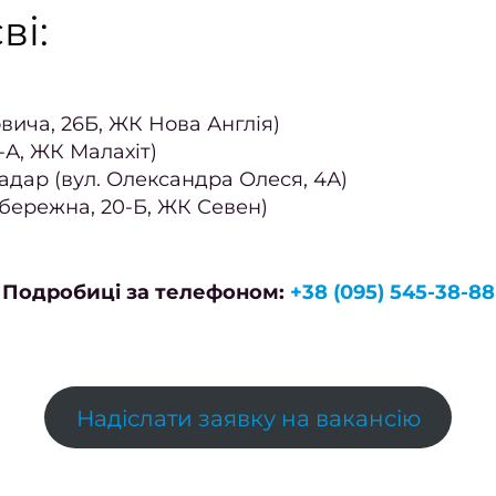
ві:
вича, 26Б, ЖК Нова Англія)
-А, ЖК Малахiт)
адар (вул. Олександра Олеся, 4А)
абережна, 20-Б, ЖК Севен)
Подробицi за телефоном:
+38 (095) 545-38-88
Надіслати заявку на вакансію