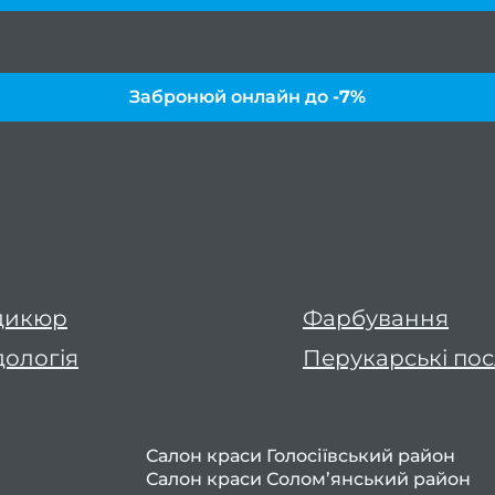
Забронюй онлайн до
-7%
дикюр
Фарбування
ологія
Перукарські по
Салон краси Голосіївський район
Салон краси Солом’янський район