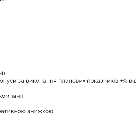
і)
бонуси за виконання планових показників +% ві
компанії
оративною знижкою