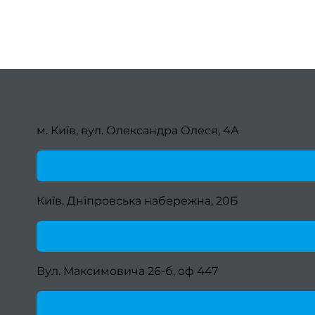
м. Київ, вул. Олександра Олеся, 4А
Київ, Дніпровська набережна, 20Б
Вул. Максимовича 26-б, оф 447