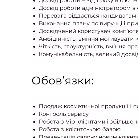
Досвід роботи – від 1 року в б’юті
Досвід роботи адміністратором в 
Перевага віддається кандидатам 
Виконання плану по виручці і пр
Досвідчений користувач комп’ют
Амбіційність, вміння мотивувати 
Чіткість, структурність, вміння 
Комунікабельність, великий досві
Обов’язки:
Продаж косметичної продукції і п
Контроль сервісу
Робота з Vip клієнтами і збільше
Робота з клієнтською базою
Презентація салону новим клієнт