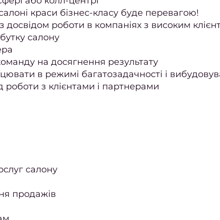
-сфері або колл-центрі
салоні краси бізнес-класу буде перевагою!
з досвідом роботи в компаніях з високим клієн
ибутку салону
ера
команду на досягнення результату
працювати в режимі багатозадачності і вибудов
д роботи з клієнтами і партнерами
ослуг салону
ння продажів
ам