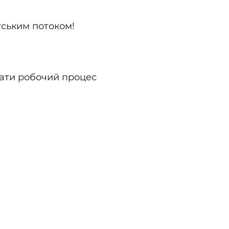
тським потоком!
увати робочий процес