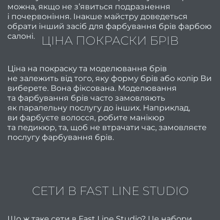
можна, якщо не з’явиться подразнення
найкр
і почервоніння. Інакше майстру доведеться
нови
обрати інший засіб для фарбування брів фарбою
салоні.
ЦІНА ПОКРАСКИ БРІВ
прави
ро
Ціна на покраску та моделювання брів
не залежить від того, яку форму брів або колір Ви
чоло
виберете. Вона фіксована. Моделювання
ман
та фарбування брів часто замовляють
як паралельну послугу до інших. Наприклад,
ви фарбуєте волосся, робите манікюр
пр
та педикюр, та, щоб не втрачати час, замовляєте
послугу фарбування брів.
фарбу
Як ст
чол
СЕТИ В FAST LINE STUDIO
ст
напів
Що ж таке сети в Fast Line Studio? Це набори