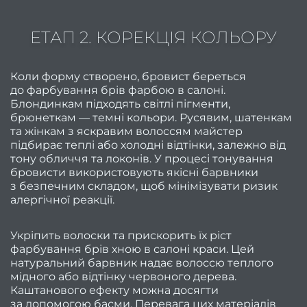
Чолов
ЕТАП 2. КОРЕКЦІЯ КОЛЬОРУ
пед
Чо
Коли форму створено, бровист береться
фарб
до фарбування брів фарбою в салоні.
в
Блондинкам підходять світлі пігменти,
брюнеткам — темні кольори. Русявим, шатенкам
Каму
та жінкам з яскравим волоссям майстер
підбирає теплі або холодні відтінки, залежно від
тону обличчя та локонів. У процесі тонування
Чолов
бровисти використовують якісні барвники
се
з безпечним складом, щоб мінімізувати ризик
алергічної реакції.
Подар
серти
Укріпить волоски та прискорить їх ріст
фарбування брів хною в салоні краси. Цей
ПРА
натуральний барвник надає волоссю теплого
мідного або відтінку червоного дерева.
Акц
Каштанового ефекту можна досягти
за допомогою басми. Перевага цих матеріалів