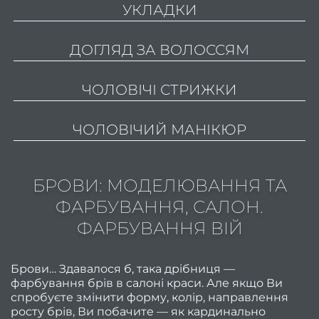
УКЛАДКИ
волос
Весіл
ДОГЛЯД ЗА ВОЛОССЯМ
зачі
ЧОЛОВІЧІ СТРИЖКИ
уклад
Дог
ЧОЛОВІЧИЙ МАНІКЮР
волос
БРОВИ: МОДЕЛЮВАННЯ ТА
Дог
ФАРБУВАННЯ, САЛОН.
ФАРБУВАННЯ ВІЙ
волос
ORi
Брови… Здавалося б, така дрібниця —
Актив
фарбування брів в салоні краси. Але якщо Ви
р
спробуєте змінити форму, колір, направлення
вол
росту брів, Ви побачите — як кардинально