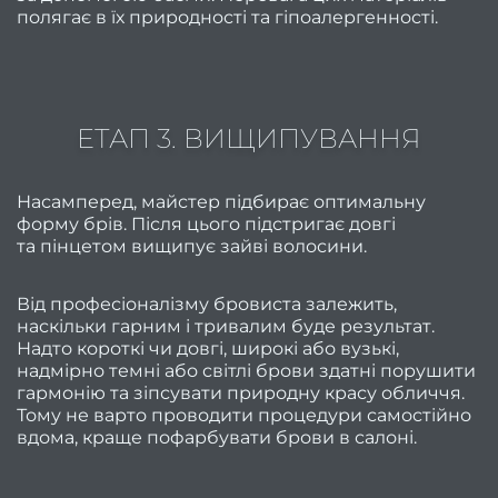
Fa
полягає в їх природності та гіпоалергенності.
Li
Stud
ЕТАП 3. ВИЩИПУВАННЯ
Пор
Насамперед, майстер підбирає оптимальну
Про
форму брів. Після цього підстригає довгі
та пінцетом вищипує зайві волосини.
нас
Від професіоналізму бровиста залежить,
Про
наскільки гарним і тривалим буде результат.
нас
Надто короткі чи довгі, широкі або вузькі,
надмірно темні або світлі брови здатні порушити
Ваканс
гармонію та зіпсувати природну красу обличчя.
салон
Тому не варто проводити процедури самостійно
вдома, краще пофарбувати брови в салоні.
В
ваканс