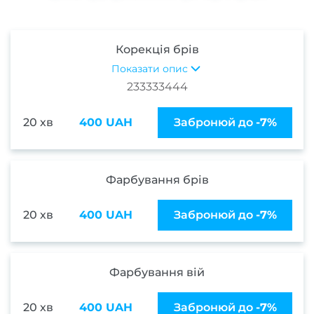
Наро
Кор
Корекція брів
наро
Показати опис
233333444
Апар
20 хв
400 UAH
Забронюй до
-7%
ма
Мані
покри
Фарбування брів
гел
Фран
20 хв
400 UAH
Забронюй до
-7%
Весіл
Фарбування вій
ман
20 хв
400 UAH
Забронюй до
-7%