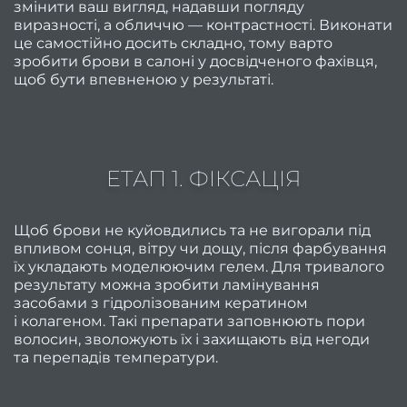
педи
змінити ваш вигляд, надавши погляду
виразності, а обличчю — контрастності. Виконати
Жіноч
це самостійно досить складно, тому варто
сет
зробити брови в салоні у досвідченого фахівця,
щоб бути впевненою у результаті.
Чолов
се
Чолов
ЕТАП 1. ФІКСАЦІЯ
Чолов
с
к
Щоб брови не куйовдились та не вигорали під
впливом сонця, вітру чи дощу, після фарбування
Чолов
їх укладають моделюючим гелем. Для тривалого
стри
результату можна зробити ламінування
засобами з гідролізованим кератином
Стриж
і колагеном. Такі препарати заповнюють пори
волосин, зволожують їх і захищають від негоди
боро
та перепадів температури.
Чолов
ман