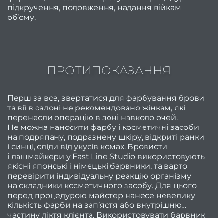
підкручення, подовження, надання війкам
Як п
об’єму.
фарбу
Як п
ПРОТИПОКАЗАННЯ
ж
Перш за все, звертатися для фарбування брови
фарбу
та вії в салоні не рекомендовано жінкам, які
Найкр
перенесли операцію в зоні навколо очей.
Не можна наносити фарбу і косметичні засоби
стри
на подряпану, подразнену шкіру, відкриті ранки
для ж
і синці, сліди від укусів комах. Бровисти
післ
і лашмейкери у Fast Line Studio використовують
якісні японські і німецькі барвники, та варто
р
перевірити індивідуальну реакцію організму
на складники косметичного засобу. Для цього
Гар
перед процедурою майстер нанесе невелику
мані
кількість фарби на зап’ястя або внутрішню
частину ліктя клієнта. Використовувати барвник