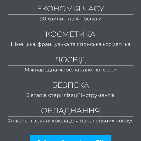
боро
ЕКОНОМІЯ ЧАСУ
Лікув
90 хвилин на 4 послуги
врос
КОСМЕТИКА
Фарб
Німецька, французька та японська косметика
в
ДОСВІД
Консу
Міжнародна мережа салонів краси
фарб
БЕЗПЕКА
Вс
5 етапів стерилізації інструментів
фарб
ОБЛАДНАННЯ
Чо
фарб
Унікальні зручні крісла для паралельних послуг
в
Фарб