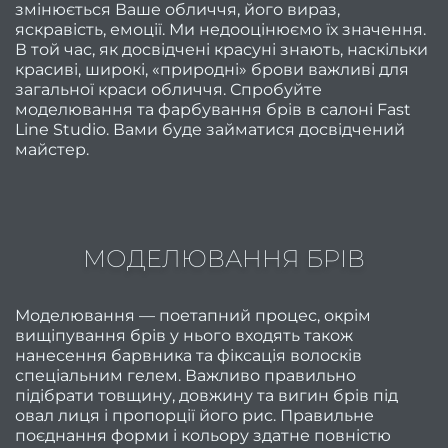
змінюється Ваше обличчя, його вираз,
Трихо
яскравість, емоції. Ми недооцінюємо їх значення.
В той час, як досвідчені красуні знають, наскільки
консу
красиві, широкі, «природні» брови важливі для
Бров
загальної краси обличчя. Спробуйте
моделювання та фарбування брів в салоні Fast
та ві
Line Studio. Вами буде займатися досвідчений
Ламін
майстер.
Фарб
моде
Проф
МОДЕЛЮВАННЯ БРІВ
ве
Моделювання — поетапний процес, окрім
Набо
вищіпування брів у нього входять також
нанесення барвника та фіксація волосків
посл
спеціальним гелем. Важливо правильно
Мані
підібрати товщину, довжину та вигин брів під
овал лиця і пропорції його рис. Правильне
поєднання форми і кольору здатне повністю