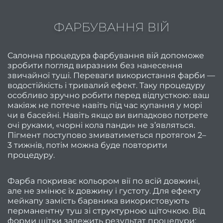
Май
манік
ФАРБУВАННЯ ВІЙ
педи
Перук
Салонна процедура фарбування вій допоможе
зробити погляд виразним без нанесення
сти
звичайної туші. Переваги використання фарби —
водостійкість і тривалий ефект. Таку процедуру
Адмін
особливо зручно робити перед відпусткою: ваш
сало
макіяж не потече навіть під час купання у морі
чи в басейні. Навіть якщо ви випадково потрете
Опер
очі руками, «чорні кола панди» не з’являться.
Пігмент поступово змиватиметься протягом 2–
це
3 тижнів, потім можна буде повторити
процедуру.
Цікаві
статті
Фарба покриває кольором вії по всій довжині,
але не змінює їх довжину і густоту. Для ефекту
Знайт
мейкапу замість барвника використовують
час н
перманентну туш зі структурною щіточкою. Від
вс
форми щітки залежить результат процедури: