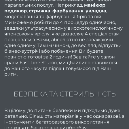
паралельних послуг. Наприклад,
манікюр
,
педикюр
,
стрижка
,
фарбування
,
укладка
,
пра
моделювання та фарбування брів та вій.
обр
Ми можемо робити до 4 процедур одночасно,
завдяки ультрасучасному високотехнологічному
інстр
японському кріслу, яке дозволяє 4 спеціалістам
працювати з Вами, абсолютно не заважаючи
ман
одне одному. Таким чином, до весілля, відпустки,
бізнес-зустрічі або побачення Ви будете
повністю готові за 2 години! Завітайте у салон
стри
краси Fast Line Studio, ми дбайливо ставимося
до Вашого часу та підлаштовуємося під Ваш
під
ритм.
круг
БЕЗПЕКА ТА СТЕРИЛЬНІСТЬ
облич
Як п
В цілому, до питань безпеки ми підходимо дуже
ретельно. Більшість матеріалів у нас однаразові, а
інструменти багаторазового використання
проходять багаторівневу обробку.
фарб