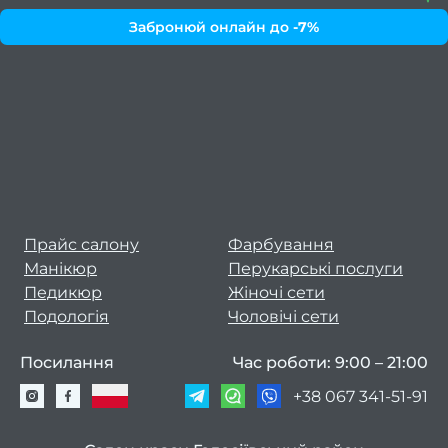
волос
Забронюй онлайн до
-7%
Як
зроби
манік
коро
ніг
Як
Прайс салону
Фарбування
манік
Манікюр
Перукарські послуги
в мод
Педикюр
Жіночі сети
2
Подологія
Чоловічі сети
ро
Посилання
Час роботи: 9:00 – 21:00
Я
+38 067 341-51-91
педи
в мо