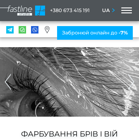
M
UA
+380 673 415 191
ПОС
Забронюй онлайн до
-7%
Мані
ПРА
Нігтьо
послу
Жіно
мані
Чолов
ман
Наро
ФАРБУВАННЯ БРІВ І ВІЙ