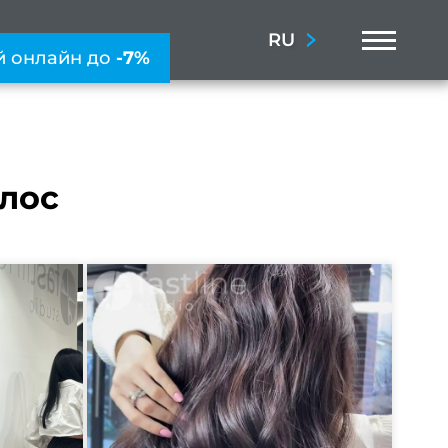
Menu
RU
й онлайн до
-7%
лос