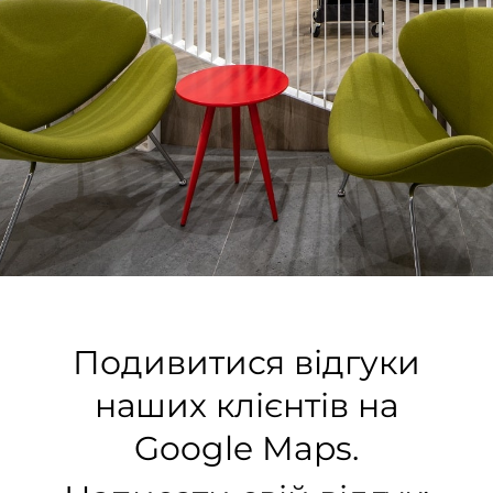
нас
Відг
Фра
Бло
Зап
на 
Н
Подивитися відгуки
Сал
наших клієнтів на
Нов
Google Maps.