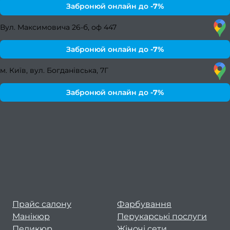
Забронюй онлайн до
-7%
к
в
Вул. Максимовича 26-б, оф 447
Освіт
Забронюй онлайн до
-7%
Х
м. Київ, вул. Богданівська, 7Г
фарб
Кол
Забронюй онлайн до
-7%
фарб
Мелір
Каліф
ме
Колор
Тонув
Прайс салону
Фарбування
Бала
Манікюр
Перукарські послуги
Омбр
Педикюр
Жіночі сети