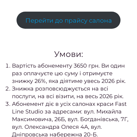
відно
Перейти до прайсу салона
Педи
ПРА
Нігтьо
послу
Умови:
Жіно
Вартість абонементу 3650 грн. Ви один
педи
раз оплачуєте цю суму і отримуєте
Чолов
знижку 26%, яка діятиме увесь 2026 рік.
пед
Знижка розповсюджується на всі
послуги, на всі візити, на весь 2026 рік.
Педи
Абонемент діє в усіх салонах краси Fast
гель-
Line Studio за адресами: вул. Михайла
Апар
Максимовича, 26Б, вул. Богданівська, 7Г,
пед
вул. Олександра Олеся 4А, вул.
Дніпровська набережна 20-Б.
Маса