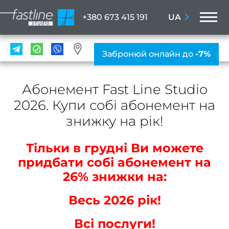
M
UA
+380 673 415 191
ПОС
Забронюй онлайн до
-7%
Мані
Абонемент Fast Line Studio
ПРА
2026. Купи собі абонемент на
Нігтьо
послу
знижку на рік!
Жіно
Тільки в грудні Ви можете
мані
придбати собі абонемент на
Чолов
26% знижки на:
ман
Весь 2026 рік!
Наро
Всі послуги!