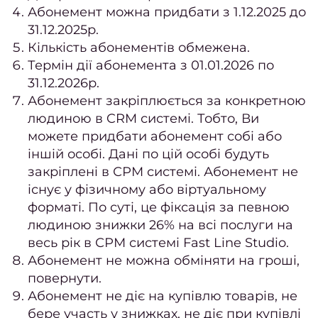
Абонемент можна придбати з 1.12.2025 до
сто
31.12.2025р.
Подол
Кількість абонементів обмежена.
Термін дії абонемента з 01.01.2026 по
Подол
31.12.2026р.
Абонемент закріплюється за конкретною
пос
людиною в CRM системі. Тобто, Ви
Меди
можете придбати абонемент собі або
пед
іншій особі. Дані по цій особі будуть
закріплені в СРМ системі. Абонемент не
Подол
існує у фізичному або віртуальному
консу
форматі. По суті, це фіксація за певною
Вида
людиною знижки 26% на всі послуги на
мо
весь рік в СРМ системі Fast Line Studio.
Абонемент не можна обміняти на гроші,
Вида
повернути.
натоп
Абонемент не діє на купівлю товарів, не
Вида
бере участь у знижках, не діє при купівлі