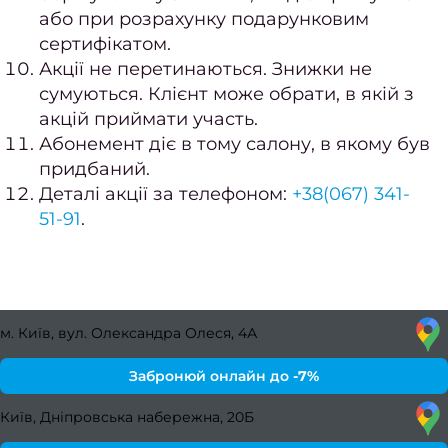
боро
або при розрахунку подарунковим
сертифікатом.
Лікув
Акції не перетинаються. Знижки не
врос
сумуються. Клієнт може обрати, в якій з
акцій приймати участь.
Фарб
Абонемент діє в тому салону, в якому був
в
придбаний.
Деталі акції за телефоном:
+38(067) 341-
Консу
51-91
.
фарб
Вс
фарб
м. Київ, вул. Олександра Олеся, 4А
Чо
фарб
Забронюй онлайн до
-7%
в
Київ, Дніпровська набережна, 20Б
Фарб