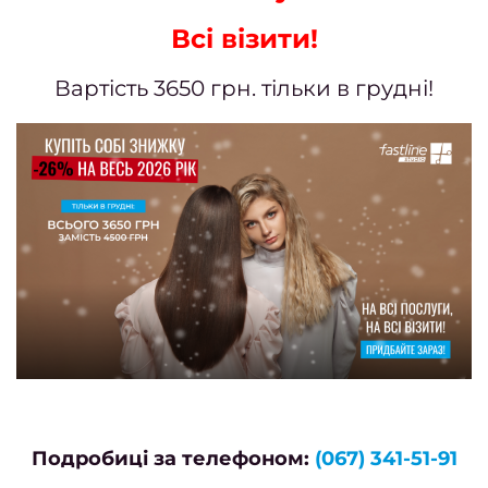
Наро
Всі візити!
Кор
Вартість 3650 грн. тільки в грудні!
наро
Апар
ма
Мані
покри
гел
Фран
Весіл
ман
Подробиці за телефоном:
(067) 341-51-91