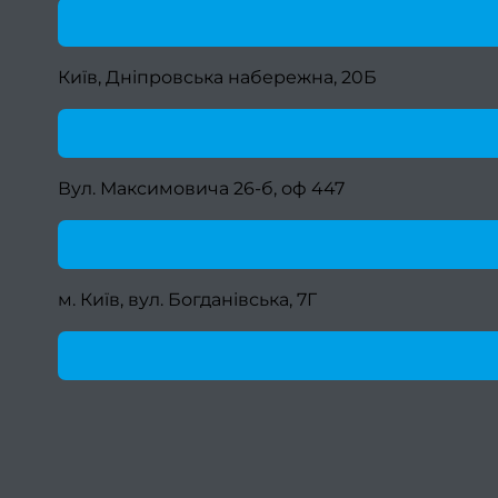
Київ, Дніпровська набережна, 20Б
Вул. Максимовича 26-б, оф 447
м. Київ, вул. Богданівська, 7Г