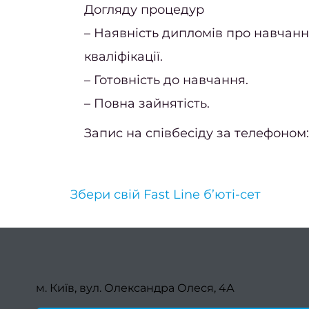
Догляду процедур
– Наявність дипломів про навчан
кваліфікації.
– Готовність до навчання.
– Повна зайнятість.
Запис на співбесіду за телефоном:
Збери свій Fast Line б’юті-сет
м. Київ, вул. Олександра Олеся, 4А