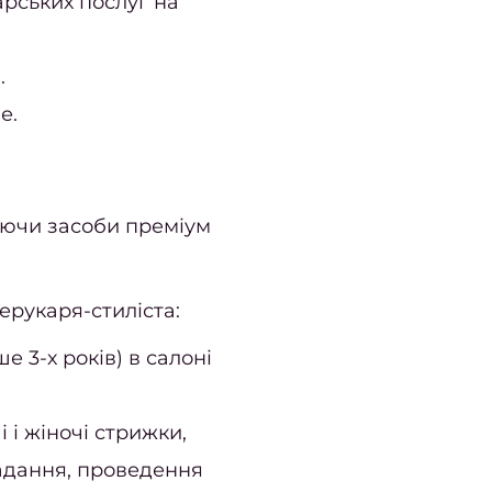
рських послуг на
.
е.
уючи засоби преміум
ерукаря-стиліста:
е 3-х років) в салоні
і і жіночі стрижки,
адання, проведення