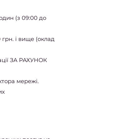
один (з 09:00 до
 грн. і вище (оклад
ації ЗА РАХУНОК
ктора мережі.
их