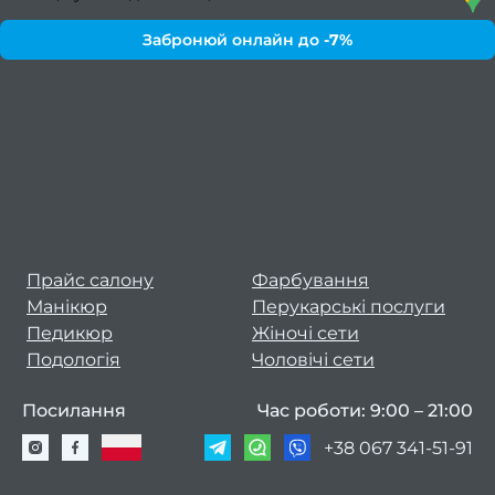
боро
Забронюй онлайн до
-7%
Лікув
врос
Фарб
в
Консу
фарб
Прайс салону
Фарбування
Манікюр
Перукарські послуги
Вс
Педикюр
Жіночі сети
фарб
Подологія
Чоловічі сети
Чо
Посилання
Час роботи: 9:00 – 21:00
фарб
в
+38 067 341-51-91
Фарб