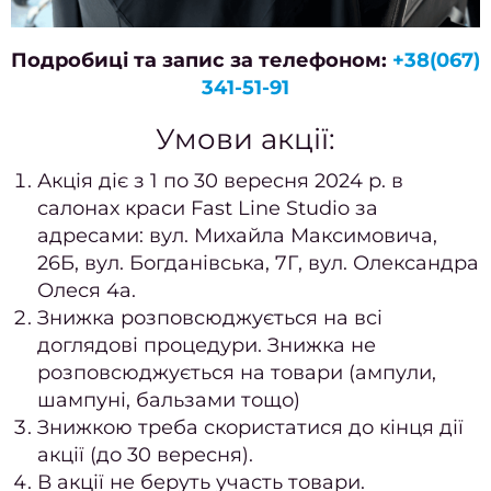
відно
Подробиці та запис за телефоном:
+38(067)
Педи
341-51-91
ПРА
Умови акції:
Нігтьо
послу
Акція діє з 1 по 30 вересня 2024 р. в
салонах краси Fast Line Studio за
Жіно
адресами: вул. Михайла Максимовича,
педи
26Б, вул. Богданівська, 7Г, вул. Олександра
Чолов
Олеся 4а.
пед
Знижка розповсюджується на всі
доглядові процедури. Знижка не
Педи
розповсюджується на товари (ампули,
гель-
шампуні, бальзами тощо)
Апар
Знижкою треба скористатися до кінця дії
пед
акції (до 30 вересня).
В акції не беруть участь товари.
Маса