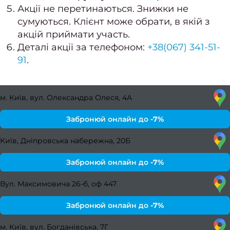
Акції не перетинаються. Знижки не
сто
сумуються. Клієнт може обрати, в якій з
Подол
акцій приймати участь.
Деталі акції за телефоном:
+38(067) 341-51-
Подол
91
.
пос
Меди
м. Київ, вул. Олександра Олеся, 4А
пед
Забронюй онлайн до
-7%
Подол
консу
Київ, Дніпровська набережна, 20Б
Вида
Забронюй онлайн до
-7%
мо
Вул. Максимовича 26-б, оф 447
Вида
натоп
Забронюй онлайн до
-7%
Вида
м. Київ, вул. Богданівська, 7Г