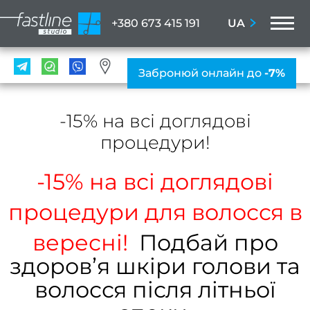
M
UA
+380 673 415 191
ПОС
Забронюй онлайн до
-7%
Мані
-15% на всі доглядові
ПРА
процедури!
Нігтьо
послу
-15% на всі доглядові
Жіно
мані
процедури для волосся в
Чолов
вересні!
Подбай про
ман
здоровʼя шкіри голови та
Наро
волосся після літньої