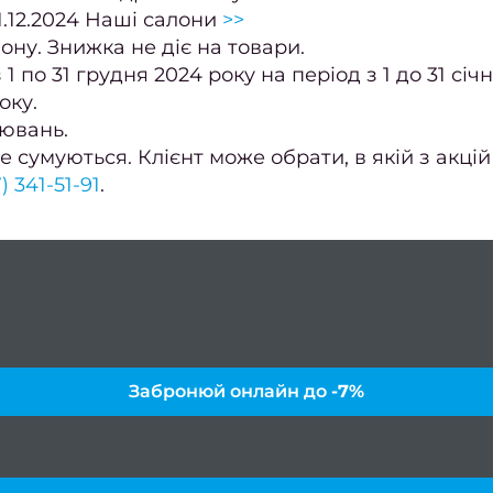
1.12.2024 Наші салони
>>
лону. Знижка не діє на товари.
 по 31 грудня 2024 року на період з 1 до 31 січ
оку.
нювань.
е сумуються. Клієнт може обрати, в якій з акці
) 341-51-91
.
Забронюй онлайн до
-7%