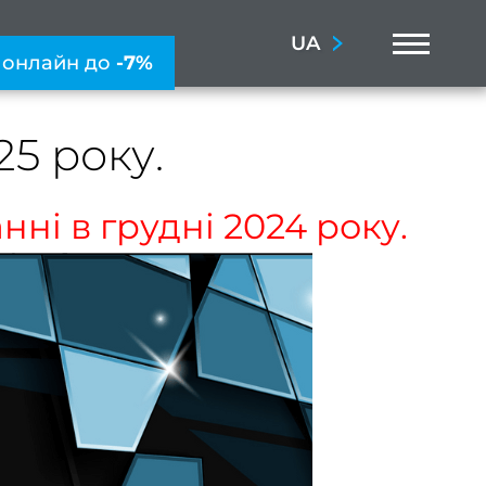
Menu
UA
 онлайн до
-7%
25 року.
нні в грудні 2024 року.