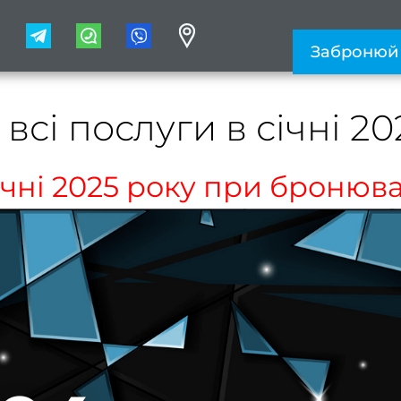
1
Забронюй
 всі послуги в січні 20
січні 2025 року при бронюва