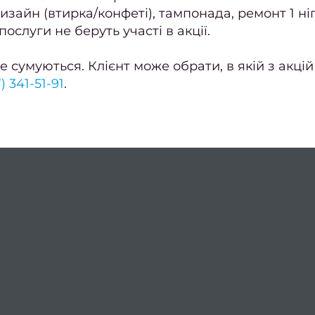
изайн (втирка/конфеті), тампонада, ремонт 1 ніг
 послуги не беруть участі в акції.
е сумуються. Клієнт може обрати, в якій з акці
) 341-51-91
.