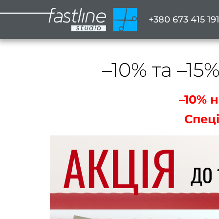
+380 673 415 19
–10% та –15
–10% н
Спец