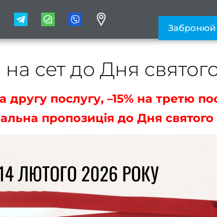
1
Забронюй
% на сет до Дня свято
а другу послугу, –15% на третю по
іальна пропозиція до Дня святого