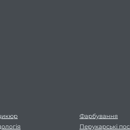
дикюр
Фарбування
ологія
Перукарські по