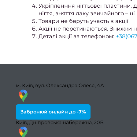
Укріпленння нігтьової пластини, д
нігтя, зняття лаку звичайного – ці
Товари не беруть участь в акції.
Акції не перетинаються. Знижки н
Деталі акції за телефоном:
+38(067
м. Київ, вул. Олександра Олеся, 4А
Забронюй онлайн до
-7%
Київ, Дніпровська набережна, 20Б