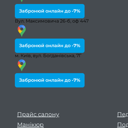
Забронюй онлайн до
-7%
Вул. Максимовича 26-б, оф 447
Забронюй онлайн до
-7%
м. Київ, вул. Богданівська, 7Г
Забронюй онлайн до
-7%
Прайс салону
Пе
Манікюр
Под