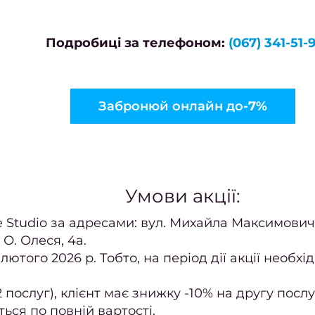
Подробиці за телефоном:
(067) 341-51-9
Забронюй онлайн до
-7%
Умови акції:
e Studio за адресами: вул. Михайла Максимовича,
О. Олеся, 4а.
4 лютого 2026 р. Тобто, на період дії акції нео
послуг), клієнт має знижку -10% на другу послуг
ься по повній вартості.