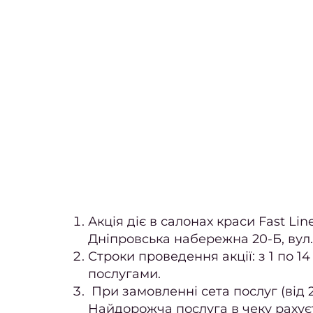
Акція діє в салонах краси Fast Lin
Дніпровська набережна 20-Б, вул. 
Строки проведення акції: з 1 по 1
послугами.
При замовленні сета послуг (від 2 
Найдорожча послуга в чеку рахуєт