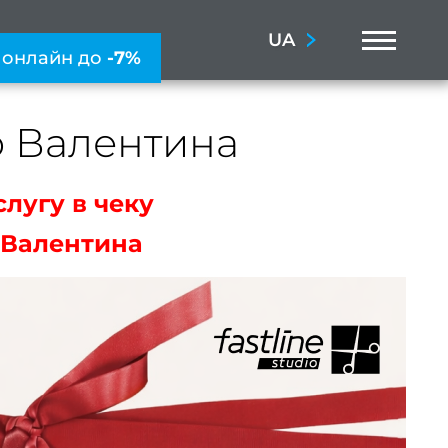
Menu
UA
 онлайн до
-7%
го Валентина
слугу в чеку
 Валентина