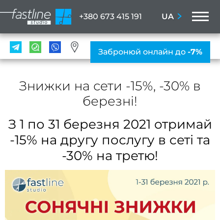
M
UA
+380 673 415 191
ПОС
Забронюй онлайн до
-7%
Мані
Знижки на сети -15%, -30% в
ПРА
березні!
Нігтьо
послу
З 1 по 31 березня 2021 отримай
Жіно
-15% на другу послугу в сеті та
мані
-30% на третю!
Чолов
ман
Наро