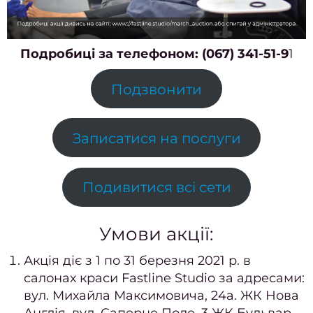
відно
Педи
Подробиці за телефоном: (067) 341-51-9
1
ПРА
Подзвонити
Нігтьо
послу
Записатися на послуги
Жіно
педи
Чолов
Подивитися всі сети
пед
Педи
Умови акції:
гель-
Акція діє з 1 по 31 березня 2021 р. в
Апар
салонах краси Fastline Studio за адресами:
пед
вул. Михайла Максимовича, 24а. ЖК Нова
Маса