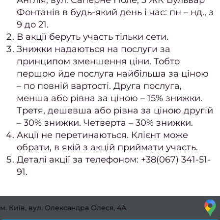
Англія, вул. Саперне Поле, 3 ЖК Бульвар
сто
Фонтанів в будь-який день і час: пн – нд., з
9 до 21.
Подол
В акції беруть участь тільки сети.
Подол
Знижки надаються на послуги за
принципом зменшення ціни. Тобто
пос
першою йде послуга найбільша за ціною
– по повній вартості. Друга послуга,
Меди
менша або рівна за ціною – 15% знижки.
пед
Третя, дешевша або рівна за ціною другій
Подол
– 30% знижки. Четверта – 30% знижки.
консу
Акції не перетинаються. Клієнт може
обрати, в якій з акцій приймати участь.
Вида
Деталі акції за телефоном: +38(067) 341-51-
мо
91.
Вида
натоп
м. Київ, вул. Олександра Олеся, 4А
Вида