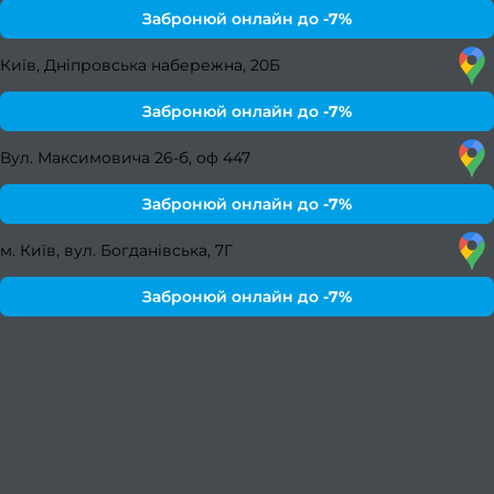
боро
Забронюй онлайн до
-7%
Лікув
Київ, Дніпровська набережна, 20Б
врос
Забронюй онлайн до
-7%
Фарб
Вул. Максимовича 26-б, оф 447
в
Забронюй онлайн до
-7%
Консу
м. Київ, вул. Богданівська, 7Г
фарб
Забронюй онлайн до
-7%
Вс
фарб
Чо
фарб
в
Фарб